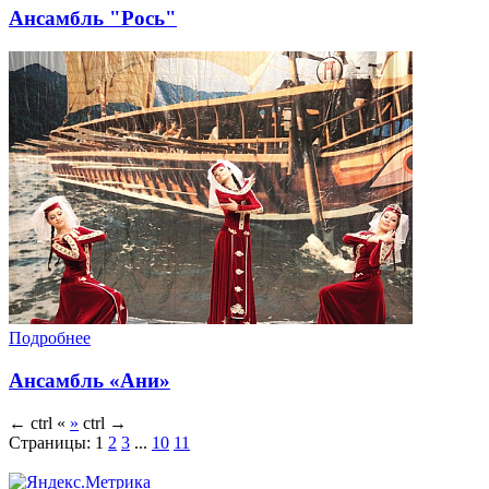
Ансамбль "Рось"
Подробнее
Ансамбль «Ани»
←
ctrl
«
»
ctrl
→
Страницы:
1
2
3
...
10
11