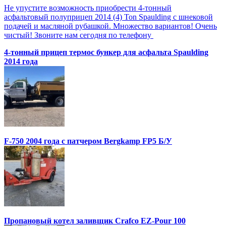
Не упустите возможность приобрести 4-тонный
асфальтовый полуприцеп 2014 (4) Ton Spaulding с шнековой
подачей и масляной рубашкой. Множество вариантов! Очень
чистый! Звоните нам сегодня по телефону
4-тонный прицеп термос бункер для асфальта Spaulding
2014 года
F-750 2004 года с патчером Bergkamp FP5 Б/У
Пропановый котел заливщик Crafco EZ-Pour 100