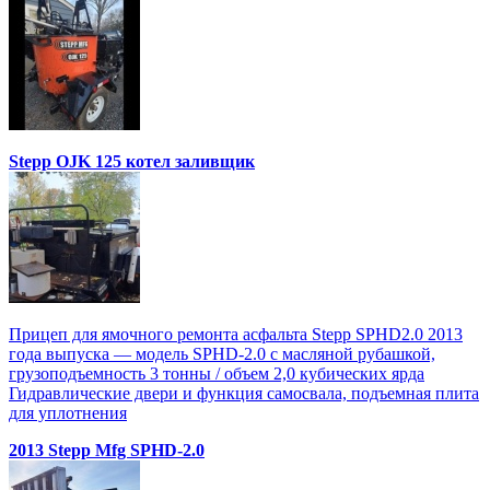
Stepp OJK 125 котел заливщик
Прицеп для ямочного ремонта асфальта Stepp SPHD2.0 2013
года выпуска — модель SPHD-2.0 с масляной рубашкой,
грузоподъемность 3 тонны / объем 2,0 кубических ярда
Гидравлические двери и функция самосвала, подъемная плита
для уплотнения
2013 Stepp Mfg SPHD-2.0