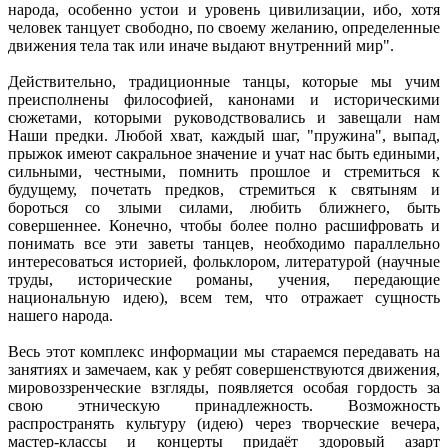
народа, особенно устои и уровень цивилизации, ибо, хотя
человек танцует свободно, по своему желанию, определенные
движения тела так или иначе выдают внутренний мир".
Действительно, традиционные танцы, которые мы учим
преисполнены философией, канонами и историческими
сюжетами, которыми руководствовались и завещали нам
Наши предки. Любой хват, каждый шаг, "пружина", выпад,
прыжок имеют сакральное значение и учат нас быть едиными,
сильными, честными, помнить прошлое и стремиться к
будущему, почетать предков, стремиться к святыням и
бороться со злыми силами, любить ближнего, быть
совершеннее. Конечно, чтобы более полно расшифровать и
понимать все эти заветы танцев, необходимо параллельно
интересоваться историей, фольклором, литературой (научные
труды, исторические романы, учения, передающие
национальную идею), всем тем, что отражает сущность
нашего народа.
Весь этот комплекс информации мы стараемся передавать на
занятиях и замечаем, как у ребят совершенствуются движения,
мировоззренческие взгляды, появляется особая гордость за
свою этническую принадлежность. Возможность
распространять культуру (идею) через творческие вечера,
мастер-классы и концерты придаёт здоровый азарт