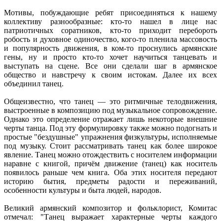
Мотивы, побуждающие ребят присоединяться к нашему
коллективу разнообразные: кто-то нашел в лице нас
патриотичных соратников, кто-то приходит перебороть
робость и духовное одиночество, кого-то пленила массовость
и популярность движения, в ком-то проснулись армянские
гены, ну и просто кто-то хочет научиться танцевать и
выступать на сцене. Все они сделали шаг в армянское
общество и навстречу к своим истокам. Далее их всех
объединил танец.
Общеизвестно, что танец — это ритмичные телодвижения,
выстроенные в композицию под музыкальное сопровождение.
Однако это определение отражает лишь некоторые внешние
черты танца. Под эту формулировку также можно подогнать и
простые "бездушные" упражнения физкультуры, исполняемые
под музыку. Стоит рассматривать танец как более широкое
явление. Танец можно отождествить с носителем информации
наравне с книгой, причём движение (танец) как носитель
появилось раньше чем книга. Оба этих носителя передают
историю бытия, предметы радости и переживаний,
особенности культуры и быта людей, народов.
Великий армянский композитор и фольклорист, Комитас
отмечал: "Танец выражает характерные черты каждого