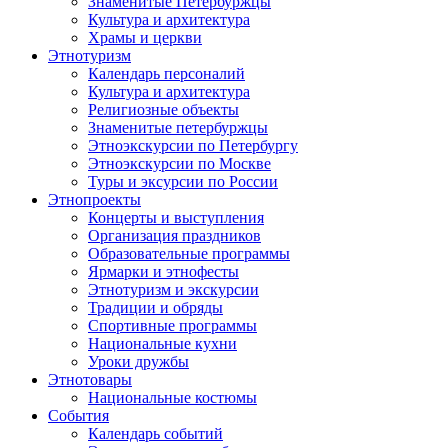
Знаменитые Петербуржцы
Культура и архитектура
Храмы и церкви
Этнотуризм
Календарь персоналий
Культура и архитектура
Религиозные объекты
Знаменитые петербуржцы
Этноэкскурсии по Петербургу
Этноэкскурсии по Москве
Туры и эксурсии по России
Этнопроекты
Концерты и выступления
Организация праздников
Образовательные программы
Ярмарки и этнофесты
Этнотуризм и экскурсии
Традиции и обряды
Спортивные программы
Национальные кухни
Уроки дружбы
Этнотовары
Национальные костюмы
События
Календарь событий