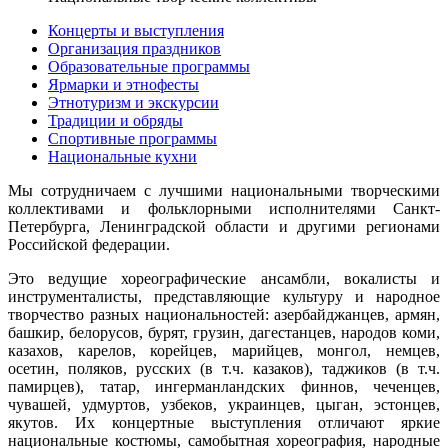
Концерты и выступления
Организация праздников
Образовательные программы
Ярмарки и этнофесты
Этнотуризм и экскурсии
Традиции и обряды
Спортивные программы
Национальные кухни
Мы сотрудничаем с лучшими национальными творческими
коллективами и фольклорными исполнителями Санкт-
Петербурга, Ленинградской области и другими регионами
Российской федерации.
Это ведущие хореографические ансамбли, вокалисты и
инструменталисты, представляющие культуру и народное
творчество разных национальностей: азербайджанцев, армян,
башкир, белорусов, бурят, грузин, дагестанцев, народов коми,
казахов, карелов, корейцев, марийцев, монгол, немцев,
осетин, поляков, русских (в т.ч. казаков), таджиков (в т.ч.
памирцев), татар, ингерманландских финнов, чеченцев,
чувашей, удмуртов, узбеков, украинцев, цыган, эстонцев,
якутов. Их концертные выступления отличают яркие
национальные костюмы, самобытная хореография, народные