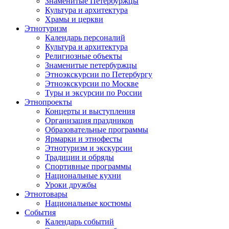
Знаменитые Петербуржцы
Культура и архитектура
Храмы и церкви
Этнотуризм
Календарь персоналий
Культура и архитектура
Религиозные объекты
Знаменитые петербуржцы
Этноэкскурсии по Петербургу
Этноэкскурсии по Москве
Туры и эксурсии по России
Этнопроекты
Концерты и выступления
Организация праздников
Образовательные программы
Ярмарки и этнофесты
Этнотуризм и экскурсии
Традиции и обряды
Спортивные программы
Национальные кухни
Уроки дружбы
Этнотовары
Национальные костюмы
События
Календарь событий