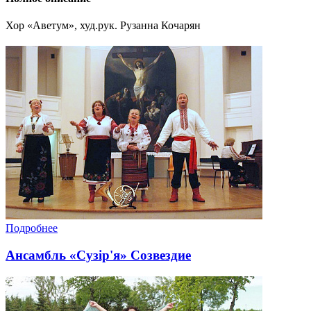
Хор «Аветум», худ.рук. Рузанна Кочарян
Подробнее
Ансамбль «Сузір'я» Созвездие