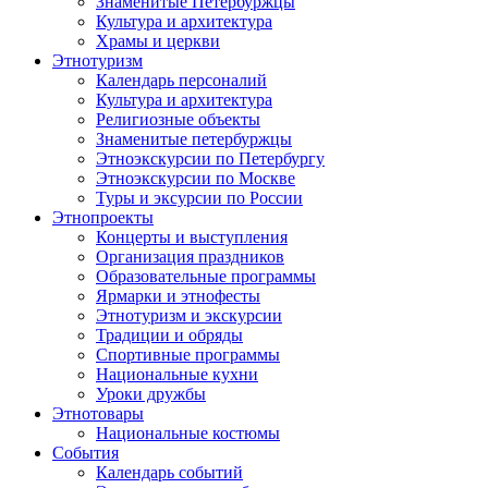
Знаменитые Петербуржцы
Культура и архитектура
Храмы и церкви
Этнотуризм
Календарь персоналий
Культура и архитектура
Религиозные объекты
Знаменитые петербуржцы
Этноэкскурсии по Петербургу
Этноэкскурсии по Москве
Туры и эксурсии по России
Этнопроекты
Концерты и выступления
Организация праздников
Образовательные программы
Ярмарки и этнофесты
Этнотуризм и экскурсии
Традиции и обряды
Спортивные программы
Национальные кухни
Уроки дружбы
Этнотовары
Национальные костюмы
События
Календарь событий