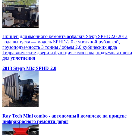
Прицеп для ямочного ремонта асфальта Stepp SPHD2.0 2013
года выпуска — модель SPHD-2.0 с масляной рубашкой,
грузоподъемность 3 тонны / объем 2,0 кубических ярда
Гидравлические двери и функция самосвала, подъемная плита
для уплотнения
2013 Stepp Mfg SPHD-2.0
Ray Tech Mini combo - автономный комплекс на прицепе
инфракрасного ремонта дорог