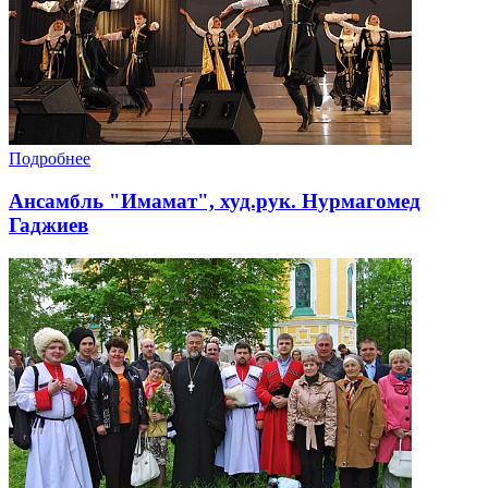
Подробнее
Ансамбль "Имамат", худ.рук. Нурмагомед
Гаджиев