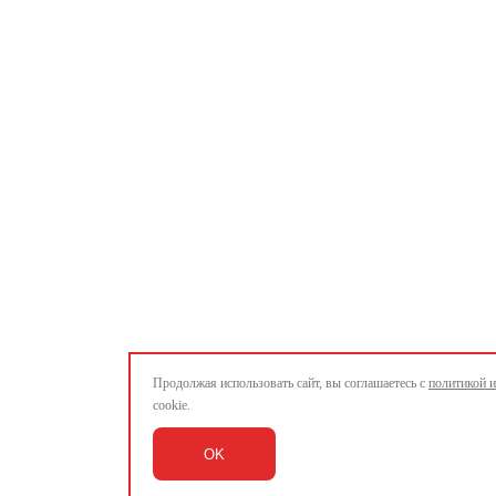
Продолжая использовать сайт, вы соглашаетесь с
политикой 
cookie.
OK