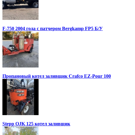
F-750 2004 года с патчером Bergkamp FP5 Б/У
Пропановый котел заливщик Crafco EZ-Pour 100
Stepp OJK 125 котел заливщик