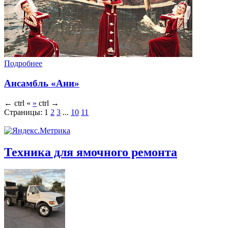
Подробнее
Ансамбль «Ани»
←
ctrl
«
»
ctrl
→
Страницы:
1
2
3
...
10
11
Техника для ямочного ремонта