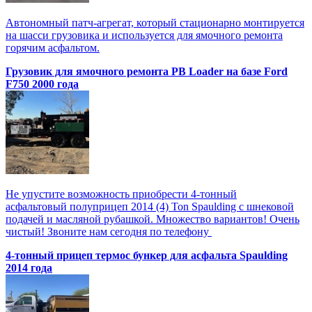
Автономный патч-агрегат, который стационарно монтируется
на шасси грузовика и используется для ямочного ремонта
горячим асфальтом.
Грузовик для ямочного ремонта PB Loader на базе Ford
F750 2000 года
Не упустите возможность приобрести 4-тонный
асфальтовый полуприцеп 2014 (4) Ton Spaulding с шнековой
подачей и масляной рубашкой. Множество вариантов! Очень
чистый! Звоните нам сегодня по телефону
4-тонный прицеп термос бункер для асфальта Spaulding
2014 года