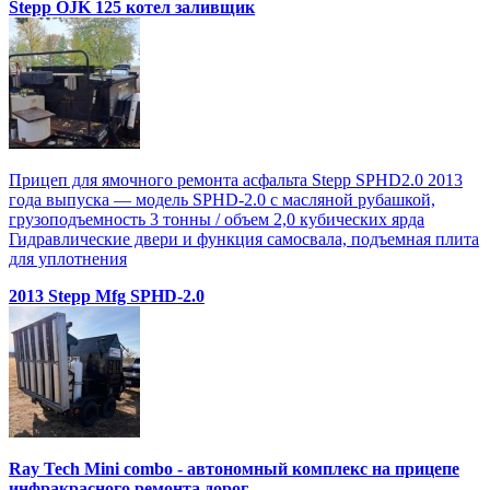
Stepp OJK 125 котел заливщик
Прицеп для ямочного ремонта асфальта Stepp SPHD2.0 2013
года выпуска — модель SPHD-2.0 с масляной рубашкой,
грузоподъемность 3 тонны / объем 2,0 кубических ярда
Гидравлические двери и функция самосвала, подъемная плита
для уплотнения
2013 Stepp Mfg SPHD-2.0
Ray Tech Mini combo - автономный комплекс на прицепе
инфракрасного ремонта дорог