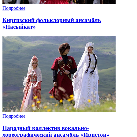
Подробнее
Киргизский фольклорный ансамбль
«Насыйкат»
Подробнее
Народный коллектив вокально-
хореографический ансамбль «Иристон»