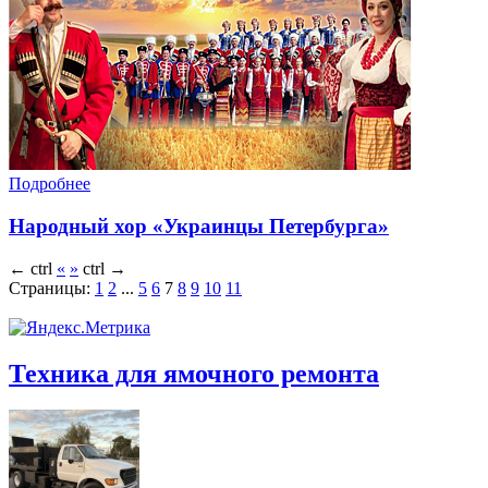
Подробнее
Народный хор «Украинцы Петербурга»
←
ctrl
«
»
ctrl
→
Страницы:
1
2
...
5
6
7
8
9
10
11
Техника для ямочного ремонта