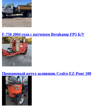
F-750 2004 года с патчером Bergkamp FP5 Б/У
Пропановый котел заливщик Crafco EZ-Pour 100