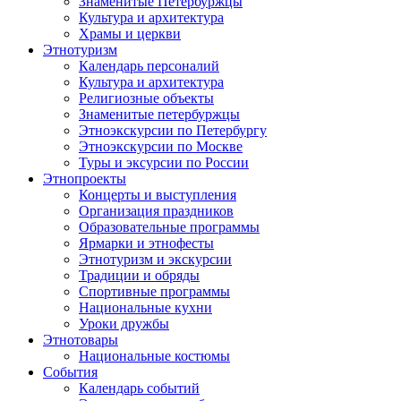
Знаменитые Петербуржцы
Культура и архитектура
Храмы и церкви
Этнотуризм
Календарь персоналий
Культура и архитектура
Религиозные объекты
Знаменитые петербуржцы
Этноэкскурсии по Петербургу
Этноэкскурсии по Москве
Туры и эксурсии по России
Этнопроекты
Концерты и выступления
Организация праздников
Образовательные программы
Ярмарки и этнофесты
Этнотуризм и экскурсии
Традиции и обряды
Спортивные программы
Национальные кухни
Уроки дружбы
Этнотовары
Национальные костюмы
События
Календарь событий