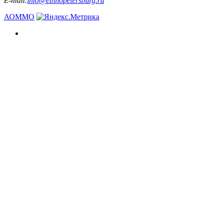
E-mail:
info@ethnopetersburg.ru
АОММО