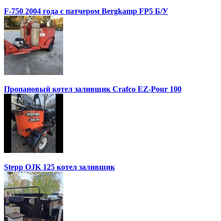
F-750 2004 года с патчером Bergkamp FP5 Б/У
Пропановый котел заливщик Crafco EZ-Pour 100
Stepp OJK 125 котел заливщик