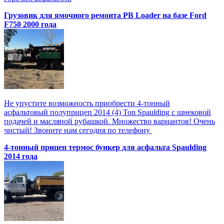
Грузовик для ямочного ремонта PB Loader на базе Ford
F750 2000 года
Не упустите возможность приобрести 4-тонный
асфальтовый полуприцеп 2014 (4) Ton Spaulding с шнековой
подачей и масляной рубашкой. Множество вариантов! Очень
чистый! Звоните нам сегодня по телефону
4-тонный прицеп термос бункер для асфальта Spaulding
2014 года