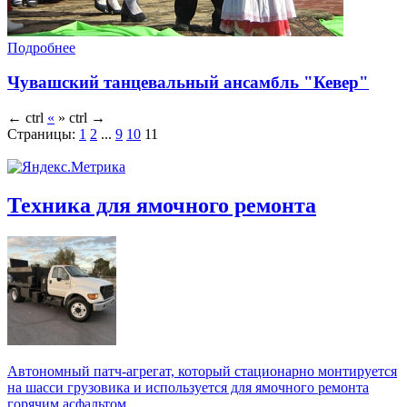
Подробнее
Чувашский танцевальный ансамбль "Кевер"
←
ctrl
«
»
ctrl
→
Страницы:
1
2
...
9
10
11
Техника для ямочного ремонта
Автономный патч-агрегат, который стационарно монтируется
на шасси грузовика и используется для ямочного ремонта
горячим асфальтом.