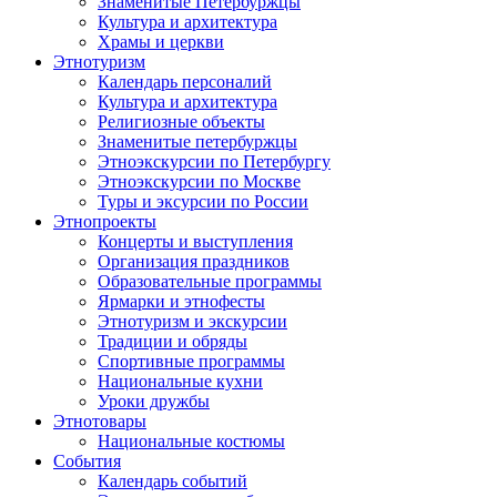
Знаменитые Петербуржцы
Культура и архитектура
Храмы и церкви
Этнотуризм
Календарь персоналий
Культура и архитектура
Религиозные объекты
Знаменитые петербуржцы
Этноэкскурсии по Петербургу
Этноэкскурсии по Москве
Туры и эксурсии по России
Этнопроекты
Концерты и выступления
Организация праздников
Образовательные программы
Ярмарки и этнофесты
Этнотуризм и экскурсии
Традиции и обряды
Спортивные программы
Национальные кухни
Уроки дружбы
Этнотовары
Национальные костюмы
События
Календарь событий