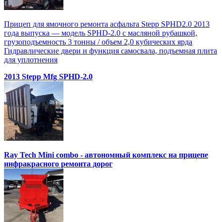
Прицеп для ямочного ремонта асфальта Stepp SPHD2.0 2013
года выпуска — модель SPHD-2.0 с масляной рубашкой,
грузоподъемность 3 тонны / объем 2,0 кубических ярда
Гидравлические двери и функция самосвала, подъемная плита
для уплотнения
2013 Stepp Mfg SPHD-2.0
Ray Tech Mini combo - автономный комплекс на прицепе
инфракрасного ремонта дорог