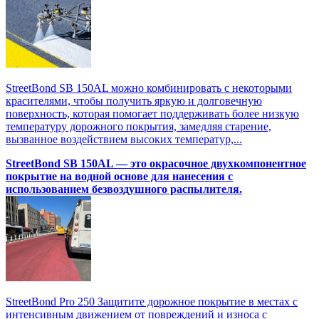
StreetBond SB 150AL можно комбинировать с некоторыми
красителями, чтобы получить яркую и долговечную
поверхность, которая помогает поддерживать более низкую
температуру дорожного покрытия, замедляя старение,
вызванное воздействием высоких температур,...
StreetBond SB 150AL — это окрасочное двухкомпонентное
покрытие на водной основе для нанесения с
использованием безвоздушного распылителя.
StreetBond Pro 250 Защитите дорожное покрытие в местах с
интенсивным движением от повреждений и износа с