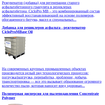
Режувенатор (добавка) для регенерации старого
асфальтобетонного гранулята в рециклерах
асфальтобетона CicloPro MB – это комбинированный состав
эффективный восстанавливающий на основе полимеров,
обогащенного битума, масел и специальных...
Добавка для рециклеров асфальта - режувенатор
CicloProMBase Oil
На современных крупных промышленных объектах
производится целый ряд технологических процессов:
погрузка/разгрузка, переработка, дробление, добыча,
транспортировка — все это вызывает образование огромного
количество пыли, которая наносит вред здоровью...
Полимерная дисперсия для пылеподавления Concentrate
Polymer