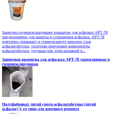
Защитно-гидроизолирующее покрытие для асфальта APT-78
предназначено для защиты и сохранения асфальта. APT-78
повторно связывает и герметизирует верхние слои
асфальтобетона, уплотняя связующие компоненты
асфальтобетона, улучшая при этом внешний в...
Защитная пропитка для асфальта APT-78 укрепляющая и
гидроизолирующая
Полуфабрикат литой смеси асфальтобетона (литой
асфальт) V-го типа для ямочного ремонта