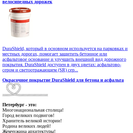
велосипедных дорожек
DuraShield, который в основном используется на парковках и
местных дорогах, помогает защитить бетонное или
асфальтовое основание и улучшить внешний вид дорожного
покрытия. DuraShield доступен в двух цветах: асфальтово-
сером и светоотражающем (SR) сер...
Окрасочное покрытие DuraShield для бетона и асфальта
Петербург - это:
Многонациональная столица!
Город великих подвигов!
Хранитель великой истории!
Родина великих людей!
Жемчужина архитектуры!