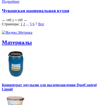
Подробнее
Чувашская национальная кухня
←
ctrl
«
»
ctrl
→
Страницы:
1
2
...
5
6
7
Все
Материалы
Концентрат эмульсии для пылеподавления DustControl
Liquid