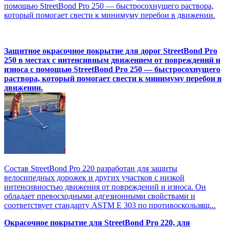
помощью StreetBond Pro 250 — быстросохнущего раствора,
который помогает свести к минимуму перебои в движении.
Защитное окрасочное покрытие для дорог StreetBond Pro
250 в местах с интенсивным движением от повреждений и
износа с помощью StreetBond Pro 250 — быстросохнущего
раствора, который помогает свести к минимуму перебои в
движении.
Состав StreetBond Pro 220 разработан для защиты
велосипедных дорожек и других участков с низкой
интенсивностью движения от повреждений и износа. Он
обладает превосходными адгезионными свойствами и
соответствует стандарту ASTM E 303 по противоскользящ...
Окрасочное покрытие для StreetBond Pro 220, для