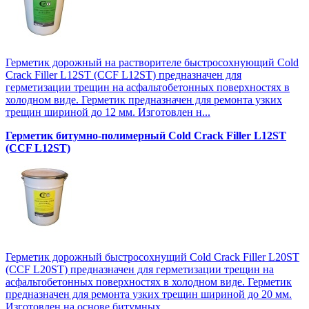
Герметик дорожный на растворителе быстросохнующий Cold
Crack Filler L12SТ (CCF L12SТ) предназначен для
герметизации трещин на асфальтобетонных поверхностях в
холодном виде. Герметик предназначен для ремонта узких
трещин шириной до 12 мм. Изготовлен н...
Герметик битумно-полимерный Cold Crack Filler L12SТ
(CCF L12SТ)
Герметик дорожный быстросохнущий Cold Crack Filler L20SТ
(CCF L20SТ) предназначен для герметизации трещин на
асфальтобетонных поверхностях в холодном виде. Герметик
предназначен для ремонта узких трещин шириной до 20 мм.
Изготовлен на основе битумных...