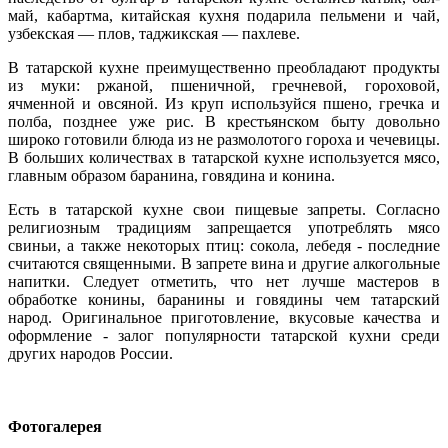
май, кабартма, китайская кухня подарила пельмени и чай,
узбекская — плов, таджикская — пахлеве.
В татарской кухне преимущественно преобладают продукты
из муки: ржаной, пшеничной, гречневой, гороховой,
ячменной и овсяной. Из круп используйся пшено, гречка и
полба, позднее уже рис. В крестьянском быту довольно
широко готовили блюда из не размолотого гороха и чечевицы.
В больших количествах в татарской кухне используется мясо,
главным образом баранина, говядина и конина.
Есть в татарской кухне свои пищевые запреты. Согласно
религиозным традициям запрещается употреблять мясо
свиньи, а также некоторых птиц: сокола, лебедя - последние
считаются священными. В запрете вина и другие алкогольные
напитки. Следует отметить, что нет лучше мастеров в
обработке конины, баранины и говядины чем татарский
народ. Оригинальное приготовление, вкусовые качества и
оформление - залог популярности татарской кухни среди
других народов России.
Фотогалерея