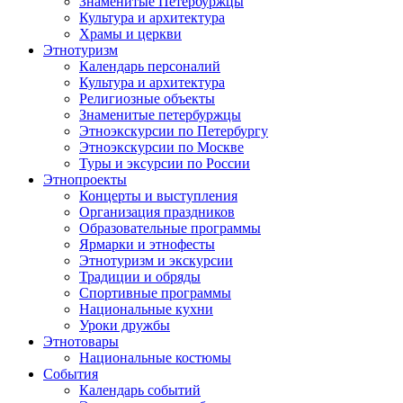
Знаменитые Петербуржцы
Культура и архитектура
Храмы и церкви
Этнотуризм
Календарь персоналий
Культура и архитектура
Религиозные объекты
Знаменитые петербуржцы
Этноэкскурсии по Петербургу
Этноэкскурсии по Москве
Туры и эксурсии по России
Этнопроекты
Концерты и выступления
Организация праздников
Образовательные программы
Ярмарки и этнофесты
Этнотуризм и экскурсии
Традиции и обряды
Спортивные программы
Национальные кухни
Уроки дружбы
Этнотовары
Национальные костюмы
События
Календарь событий