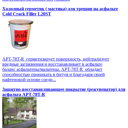
Холодный герметик ( мастика) для трещин на асфальте
Cold Crack Filler L20SТ
APT-78T-R герметизирует поверхность, нейтрализует
вредные загрязнения и восстанавливает в асфальте
баланс асфальтены/мальтены. APT-78T-R обладает
способностью проникать в битум и благодаря своей
нафтеновой основе соеди...
Защитно-восстанавливающее покрытие (режувенатор) для
асфальта APT-78T-R