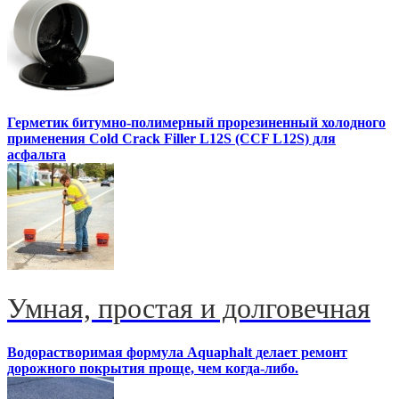
Герметик битумно-полимерный прорезиненный холодного
применения Cold Crack Filler L12S (ССF L12S) для
асфальта
Умная, простая и долговечная
Водорастворимая формула Aquaphalt делает ремонт
дорожного покрытия проще, чем когда-либо.