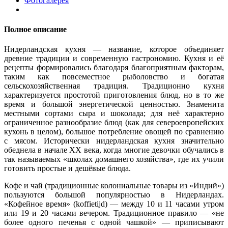
Фотогалерея
Полное описание
Нидерландская кухня — название, которое объединяет
древние традиции и современную гастрономию. Кухня и её
рецепты формировались благодаря благоприятным факторам,
таким как повсеместное рыболовство и богатая
сельскохозяйственная традиция. Традиционно кухня
характеризуется простотой приготовления блюд, но в то же
время и большой энергетической ценностью. Знаменита
местными сортами сыра и шоколада; для неё характерно
ограниченное разнообразие блюд (как для североевропейских
кухонь в целом), большое потребление овощей по сравнению
с мясом. Исторически нидерландская кухня значительно
обеднела в начале XX века, когда многие девочки обучались в
так называемых «школах домашнего хозяйства», где их учили
готовить простые и дешёвые блюда.
Кофе и чай (традиционные колониальные товары из «Индий»)
пользуются большой популярностью в Нидерландах.
«Кофейное время» (koffietijd) — между 10 и 11 часами утром
или 19 и 20 часами вечером. Традиционное правило — «не
более одного печенья с одной чашкой» — приписывают