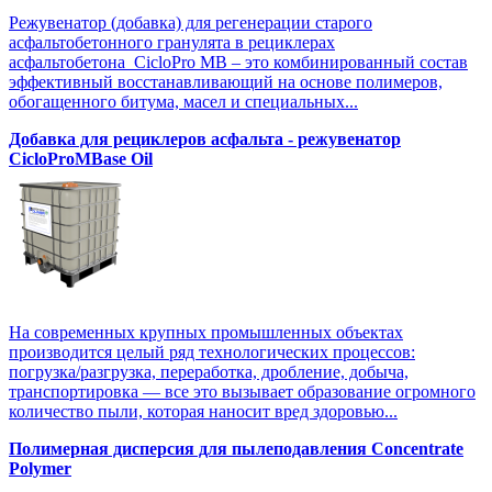
Режувенатор (добавка) для регенерации старого
асфальтобетонного гранулята в рециклерах
асфальтобетона CicloPro MB – это комбинированный состав
эффективный восстанавливающий на основе полимеров,
обогащенного битума, масел и специальных...
Добавка для рециклеров асфальта - режувенатор
CicloProMBase Oil
На современных крупных промышленных объектах
производится целый ряд технологических процессов:
погрузка/разгрузка, переработка, дробление, добыча,
транспортировка — все это вызывает образование огромного
количество пыли, которая наносит вред здоровью...
Полимерная дисперсия для пылеподавления Concentrate
Polymer