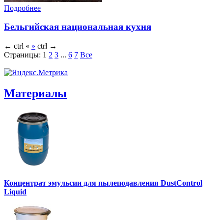
Подробнее
Бельгийская национальная кухня
←
ctrl
«
»
ctrl
→
Страницы:
1
2
3
...
6
7
Все
Материалы
Концентрат эмульсии для пылеподавления DustControl
Liquid