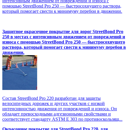
интенсивным движением от повреждений и износа с
помощью StreetBond Pro 250 — быстросохнущего раствора,
который помогает свести к минимуму перебои в движении.
Защитное окрасочное покрытие для дорог StreetBond Pro
250 в местах с интенсивным движением от повреждений и
износа с помощью StreetBond Pro 250 — быстросохнущего
раствора, который помогает свести к минимуму перебои в
движении.
Состав StreetBond Pro 220 разработан для защиты
велосипедных дорожек и других участков с низкой
интенсивностью движения от повреждений и износа. Он
обладает превосходными адгезионными свойствами и
соответствует стандарту ASTM E 303 по противоскользящ...
Окрасочное покрытие для StreetBond Pro 220, для