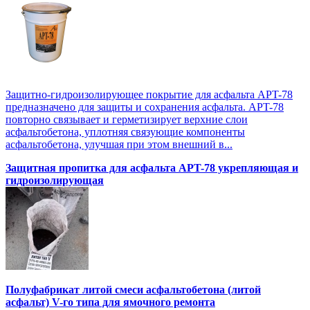
Защитно-гидроизолирующее покрытие для асфальта APT-78
предназначено для защиты и сохранения асфальта. APT-78
повторно связывает и герметизирует верхние слои
асфальтобетона, уплотняя связующие компоненты
асфальтобетона, улучшая при этом внешний в...
Защитная пропитка для асфальта APT-78 укрепляющая и
гидроизолирующая
Полуфабрикат литой смеси асфальтобетона (литой
асфальт) V-го типа для ямочного ремонта