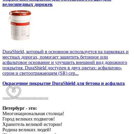
велосипедных дорожек
DuraShield, который в основном используется на парковках и
местных дорогах, помогает защитить бетонное или
асфальтовое основание и улучшить внешний вид дорожного
покрытия. DuraShield доступен в двух цветах: асфальтово-
сером и светоотражающем (SR) сер...
Окрасочное покрытие DuraShield для бетона и асфальта
Петербург - это:
Многонациональная столица!
Город великих подвигов!
Хранитель великой истории!
Родина великих людей!