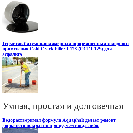
Герметик битумно-полимерный прорезиненный холодного
применения Cold Crack Filler L12S (ССF L12S) для
асфальта
Умная, простая и долговечная
Водорастворимая формула Aquaphalt делает ремонт
дорожного покрытия проще, чем когда-либо.