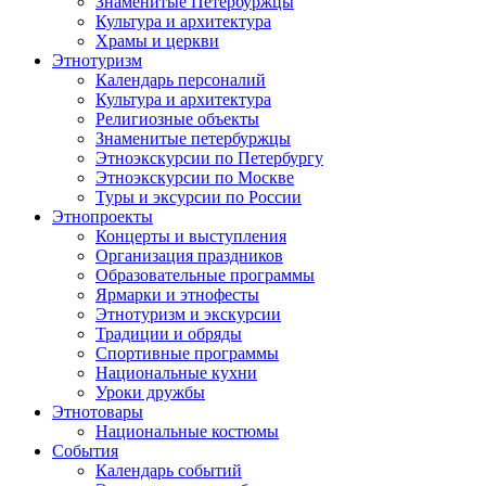
Знаменитые Петербуржцы
Культура и архитектура
Храмы и церкви
Этнотуризм
Календарь персоналий
Культура и архитектура
Религиозные объекты
Знаменитые петербуржцы
Этноэкскурсии по Петербургу
Этноэкскурсии по Москве
Туры и эксурсии по России
Этнопроекты
Концерты и выступления
Организация праздников
Образовательные программы
Ярмарки и этнофесты
Этнотуризм и экскурсии
Традиции и обряды
Спортивные программы
Национальные кухни
Уроки дружбы
Этнотовары
Национальные костюмы
События
Календарь событий