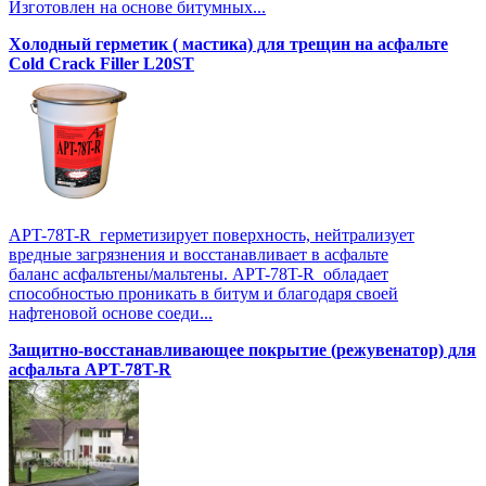
Изготовлен на основе битумных...
Холодный герметик ( мастика) для трещин на асфальте
Cold Crack Filler L20SТ
APT-78T-R герметизирует поверхность, нейтрализует
вредные загрязнения и восстанавливает в асфальте
баланс асфальтены/мальтены. APT-78T-R обладает
способностью проникать в битум и благодаря своей
нафтеновой основе соеди...
Защитно-восстанавливающее покрытие (режувенатор) для
асфальта APT-78T-R