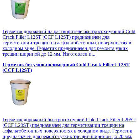
Герметик дорожный на растворителе быстросохнующий Cold
Crack Filler L12SТ (CCF L12SТ) предназначен для
герметизации трещин на асфальтобетонных поверхностях в
холодном виде. Герметик предназначен для ремонта узких
трещин шириной до 12 мм. Изготовлен н...
Герметик битумно-полимерный Cold Crack Filler L12SТ
(CCF L12SТ)
Герметик дорожный быстросохнущий Cold Crack Filler L20SТ
(CCF L20SТ) предназначен для герметизации трещин на
асфальтобетонных поверхностях в холодном виде. Герметик
предназначен для ремонта узких трещин шириной до 20 мм.