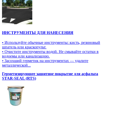
ИНСТРУМЕНТЫ ДЛЯ НАНЕСЕНИЯ
• Используйте обычные инструменты: кисть, резиновый
шпатель или краскопульт.
• Очистите инструменты водой. Не смывайте остатки в
водоемы или канализацию.
• Засохший герметик на инструментах — удалите
металлической...
Герметизирующее защитное покрытие для асфальта
STAR-SEAL (RTS)