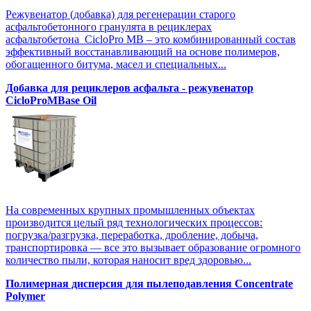
Режувенатор (добавка) для регенерации старого
асфальтобетонного гранулята в рециклерах
асфальтобетона CicloPro MB – это комбинированный состав
эффективный восстанавливающий на основе полимеров,
обогащенного битума, масел и специальных...
Добавка для рециклеров асфальта - режувенатор
CicloProMBase Oil
На современных крупных промышленных объектах
производится целый ряд технологических процессов:
погрузка/разгрузка, переработка, дробление, добыча,
транспортировка — все это вызывает образование огромного
количество пыли, которая наносит вред здоровью...
Полимерная дисперсия для пылеподавления Concentrate
Polymer