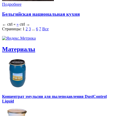
Подробнее
Бельгийская национальная кухня
←
ctrl
«
»
ctrl
→
Страницы:
1
2
3
...
6
7
Все
Материалы
Концентрат эмульсии для пылеподавления DustControl
Liquid