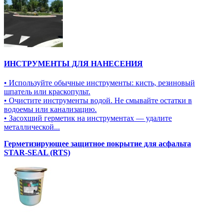
ИНСТРУМЕНТЫ ДЛЯ НАНЕСЕНИЯ
• Используйте обычные инструменты: кисть, резиновый
шпатель или краскопульт.
• Очистите инструменты водой. Не смывайте остатки в
водоемы или канализацию.
• Засохший герметик на инструментах — удалите
металлической...
Герметизирующее защитное покрытие для асфальта
STAR-SEAL (RTS)