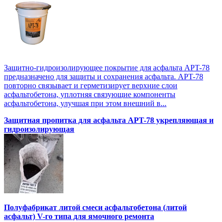
Защитно-гидроизолирующее покрытие для асфальта APT-78
предназначено для защиты и сохранения асфальта. APT-78
повторно связывает и герметизирует верхние слои
асфальтобетона, уплотняя связующие компоненты
асфальтобетона, улучшая при этом внешний в...
Защитная пропитка для асфальта APT-78 укрепляющая и
гидроизолирующая
Полуфабрикат литой смеси асфальтобетона (литой
асфальт) V-го типа для ямочного ремонта