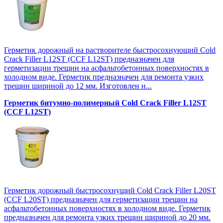
Герметик дорожный на растворителе быстросохнующий Cold
Crack Filler L12SТ (CCF L12SТ) предназначен для
герметизации трещин на асфальтобетонных поверхностях в
холодном виде. Герметик предназначен для ремонта узких
трещин шириной до 12 мм. Изготовлен н...
Герметик битумно-полимерный Cold Crack Filler L12SТ
(CCF L12SТ)
Герметик дорожный быстросохнущий Cold Crack Filler L20SТ
(CCF L20SТ) предназначен для герметизации трещин на
асфальтобетонных поверхностях в холодном виде. Герметик
предназначен для ремонта узких трещин шириной до 20 мм.