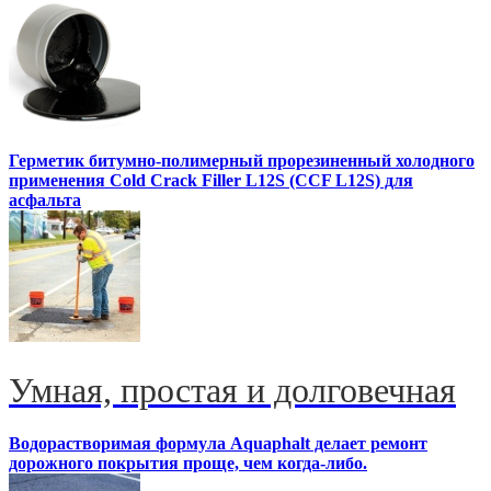
Герметик битумно-полимерный прорезиненный холодного
применения Cold Crack Filler L12S (ССF L12S) для
асфальта
Умная, простая и долговечная
Водорастворимая формула Aquaphalt делает ремонт
дорожного покрытия проще, чем когда-либо.