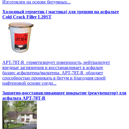
Изготовлен на основе битумных...
Холодный герметик ( мастика) для трещин на асфальте
Cold Crack Filler L20SТ
APT-78T-R герметизирует поверхность, нейтрализует
вредные загрязнения и восстанавливает в асфальте
баланс асфальтены/мальтены. APT-78T-R обладает
способностью проникать в битум и благодаря своей
нафтеновой основе соеди...
Защитно-восстанавливающее покрытие (режувенатор) для
асфальта APT-78T-R