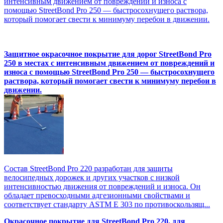
интенсивным движением от повреждений и износа с
помощью StreetBond Pro 250 — быстросохнущего раствора,
который помогает свести к минимуму перебои в движении.
Защитное окрасочное покрытие для дорог StreetBond Pro
250 в местах с интенсивным движением от повреждений и
износа с помощью StreetBond Pro 250 — быстросохнущего
раствора, который помогает свести к минимуму перебои в
движении.
Состав StreetBond Pro 220 разработан для защиты
велосипедных дорожек и других участков с низкой
интенсивностью движения от повреждений и износа. Он
обладает превосходными адгезионными свойствами и
соответствует стандарту ASTM E 303 по противоскользящ...
Окрасочное покрытие для StreetBond Pro 220, для