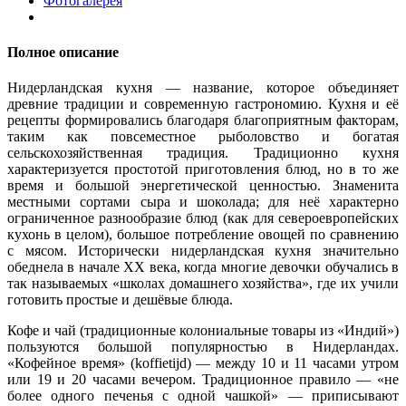
Фотогалерея
Полное описание
Нидерландская кухня — название, которое объединяет
древние традиции и современную гастрономию. Кухня и её
рецепты формировались благодаря благоприятным факторам,
таким как повсеместное рыболовство и богатая
сельскохозяйственная традиция. Традиционно кухня
характеризуется простотой приготовления блюд, но в то же
время и большой энергетической ценностью. Знаменита
местными сортами сыра и шоколада; для неё характерно
ограниченное разнообразие блюд (как для североевропейских
кухонь в целом), большое потребление овощей по сравнению
с мясом. Исторически нидерландская кухня значительно
обеднела в начале XX века, когда многие девочки обучались в
так называемых «школах домашнего хозяйства», где их учили
готовить простые и дешёвые блюда.
Кофе и чай (традиционные колониальные товары из «Индий»)
пользуются большой популярностью в Нидерландах.
«Кофейное время» (koffietijd) — между 10 и 11 часами утром
или 19 и 20 часами вечером. Традиционное правило — «не
более одного печенья с одной чашкой» — приписывают