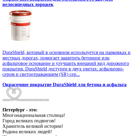
велосипедных дорожек
DuraShield, который в основном используется на парковках и
местных дорогах, помогает защитить бетонное или
асфальтовое основание и улучшить внешний вид дорожного
покрытия. DuraShield доступен в двух цветах: асфальтово-
сером и светоотражающем (SR) сер...
Окрасочное покрытие DuraShield для бетона и асфальта
Петербург - это:
Многонациональная столица!
Город великих подвигов!
Хранитель великой истории!
Родина великих людей!