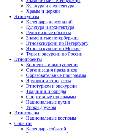
Знаменитые Петербуржцы
Культура и архитектура
Храмы и церкви
Этнотуризм
Календарь персоналий
Культура и архитектура
Религиозные объекты
Знаменитые петербуржцы
Этноэкскурсии по Петербургу
Этноэкскурсии по Москве
Туры и эксурсии по России
Этнопроекты
Концерты и выступления
Организация праздников
Образовательные программы
Ярмарки и этнофесты
Этнотуризм и экскурсии
Традиции и обряды
Спортивные программы
Национальные кухни
Уроки дружбы
Этнотовары
Национальные костюмы
События
Календарь событий