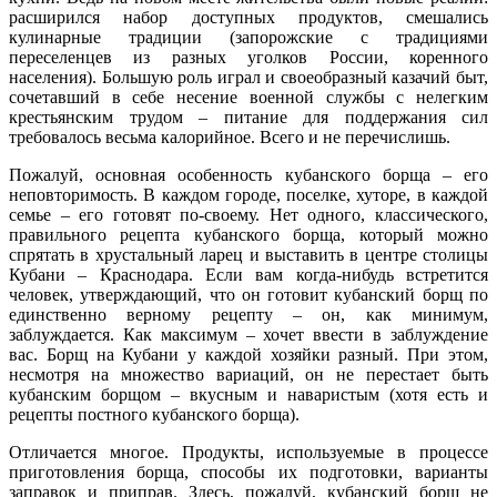
расширился набор доступных продуктов, смешались
кулинарные традиции (запорожские с традициями
переселенцев из разных уголков России, коренного
населения). Большую роль играл и своеобразный казачий быт,
сочетавший в себе несение военной службы с нелегким
крестьянским трудом – питание для поддержания сил
требовалось весьма калорийное. Всего и не перечислишь.
Пожалуй, основная особенность кубанского борща – его
неповторимость. В каждом городе, поселке, хуторе, в каждой
семье – его готовят по-своему. Нет одного, классического,
правильного рецепта кубанского борща, который можно
спрятать в хрустальный ларец и выставить в центре столицы
Кубани – Краснодара. Если вам когда-нибудь встретится
человек, утверждающий, что он готовит кубанский борщ по
единственно верному рецепту – он, как минимум,
заблуждается. Как максимум – хочет ввести в заблуждение
вас. Борщ на Кубани у каждой хозяйки разный. При этом,
несмотря на множество вариаций, он не перестает быть
кубанским борщом – вкусным и наваристым (хотя есть и
рецепты постного кубанского борща).
Отличается многое. Продукты, используемые в процессе
приготовления борща, способы их подготовки, варианты
заправок и приправ. Здесь, пожалуй, кубанский борщ не