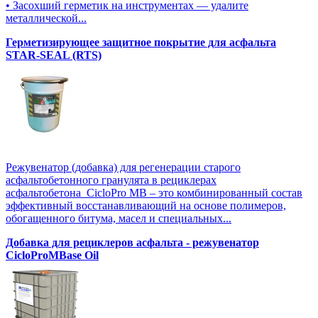
• Засохший герметик на инструментах — удалите
металлической...
Герметизирующее защитное покрытие для асфальта
STAR-SEAL (RTS)
Режувенатор (добавка) для регенерации старого
асфальтобетонного гранулята в рециклерах
асфальтобетона CicloPro MB – это комбинированный состав
эффективный восстанавливающий на основе полимеров,
обогащенного битума, масел и специальных...
Добавка для рециклеров асфальта - режувенатор
CicloProMBase Oil