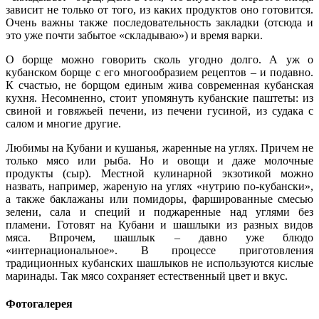
зависит не только от того, из каких продуктов оно готовится.
Очень важны также последовательность закладки (отсюда и
это уже почти забытое «складываю») и время варки.
О борще можно говорить сколь угодно долго. А уж о
кубанском борще с его многообразием рецептов – и подавно.
К счастью, не борщом единым жива современная кубанская
кухня. Несомненно, стоит упомянуть кубанские паштеты: из
свиной и говяжьей печени, из печени гусиной, из судака с
салом и многие другие.
Любимы на Кубани и кушанья, жаренные на углях. Причем не
только мясо или рыба. Но и овощи и даже молочные
продукты (сыр). Местной кулинарной экзотикой можно
назвать, например, жареную на углях «нутрию по-кубански»,
а также баклажаны или помидоры, фаршированные смесью
зелени, сала и специй и поджаренные над углями без
пламени. Готовят на Кубани и шашлыки из разных видов
мяса. Впрочем, шашлык – давно уже блюдо
«интернациональное». В процессе приготовления
традиционных кубанских шашлыков не используются кислые
маринады. Так мясо сохраняет естественный цвет и вкус.
Фотогалерея