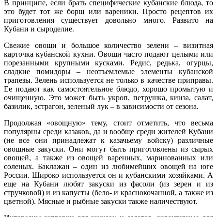
В принципе, если брать специфические кубанские блюда, то
это будет тот же борщ или вареники. Просто рецептов их
приготовления существует довольно много. Развито на
Кубани и сыроделие.
Свежие овощи и большое количество зелени – визитная
карточка кубанской кухни. Овощи часто подают целыми или
порезанными крупными кусками. Редис, редька, огурцы,
сладкие помидоры – неотъемлемые элементы кубанской
трапезы. Зелень используется не только в качестве приправы.
Ее подают как самостоятельное блюдо, хорошо промытую и
очищенную. Это может быть укроп, петрушка, кинза, салат,
базилик, эстрагон, зеленый лук – в зависимости от сезона.
Продолжая «овощную» тему, стоит отметить, что весьма
популярны среди казаков, да и вообще среди жителей Кубани
(не все они принадлежат к казачьему войску) различные
овощные закуски. Они могут быть приготовлены из сырых
овощей, а также из овощей варенных, маринованных или
соленых. Баклажан – один из любимейших овощей на юге
России. Широко используется он и кубанскими хозяйками. А
еще на Кубани любят закуски из фасоли (из зерен и из
стручковой) и из капусты (бело- и краснокочанной, а также из
цветной). Мясные и рыбные закуски также наличествуют.