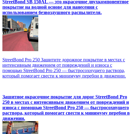
StreetBond SB 150AL — это окрасочное двухкомпонентное
покрытие на водной основе для нанесения с
использованием безвоздушного распылителя.
StreetBond Pro 250 Защитите дорожное покрытие в местах с
интенсивным движением от повреждений и износа с
помощью StreetBond Pro 250 — быстросохнущего раствора,
который помогает свести к минимуму перебои в движении.
Защитное окрасочное покрытие для дорог StreetBond Pro
250 в местах с интенсивным движением от повреждений и
износа с помощью StreetBond Pro 250 — быстросохнущего
раствора, который помогает свести к минимуму перебои в
движении.