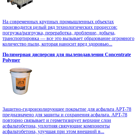
На современных крупных промышленных объектах
производится целый ряд технологических процессов:
погрузка/разгрузка, переработка, дробление, добыча,
транспортировка — все это вызывает образование огромного
количество пыли, которая наносит вред здоровью...
Полимерная дисперсия для пылеподавления Concentrate
Polymer
Защитно-гидроизолирующее покрытие для асфальта APT-78
предназначено для защиты и сохранения асфальта. APT-78
повторно связывает и герметизирует верхние слои
асфальтобетона, уплотняя связующие компоненты
асфальтобетона, улучшая при этом внешний в...