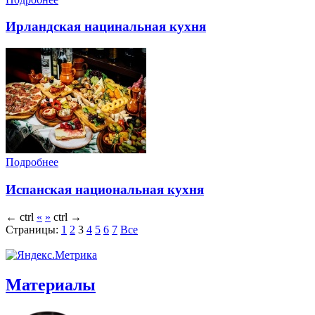
Ирландская нацинальная кухня
Подробнее
Испанская национальная кухня
←
ctrl
«
»
ctrl
→
Страницы:
1
2
3
4
5
6
7
Все
Материалы