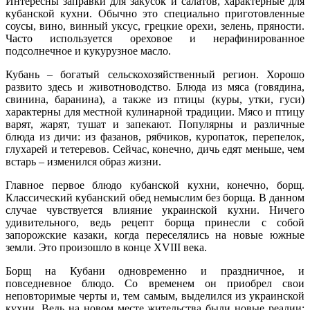
Интересны заправки для закусок и салатов, характерные для
кубанской кухни. Обычно это специально приготовленные
соусы, вино, винный уксус, грецкие орехи, зелень, пряности.
Часто используется ореховое и нерафинированное
подсолнечное и кукурузное масло.
Кубань – богатый сельскохозяйственный регион. Хорошо
развито здесь и животноводство. Блюда из мяса (говядина,
свинина, баранина), а также из птицы (куры, утки, гуси)
характерны для местной кулинарной традиции. Мясо и птицу
варят, жарят, тушат и запекают. Популярны и различные
блюда из дичи: из фазанов, рябчиков, куропаток, перепелок,
глухарей и тетеревов. Сейчас, конечно, дичь едят меньше, чем
встарь – изменился образ жизни.
Главное первое блюдо кубанской кухни, конечно, борщ.
Классический кубанский обед немыслим без борща. В данном
случае чувствуется влияние украинской кухни. Ничего
удивительного, ведь рецепт борща принесли с собой
запорожские казаки, когда переселялись на новые южные
земли. Это произошло в конце XVIII века.
Борщ на Кубани одновременно и праздничное, и
повседневное блюдо. Со временем он приобрел свои
неповторимые черты и, тем самым, выделился из украинской
кухни. Ведь на новом месте жительства были новые реалии: