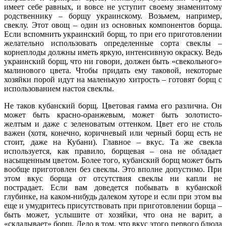
имеет себе равных, и вовсе не уступит своему знаменитому
родственнику – борщу украинскому. Возьмем, например,
свеклу. Этот овощ – один из основных компонентов борща.
Если вспомнить украинский борщ, то при его приготовлении
желательно использовать определенные сорта свеклы –
корнеплоды должны иметь яркую, интенсивную окраску. Ведь
украинский борщ, что ни говори, должен быть «свекольного»
малинового цвета. Чтобы придать ему таковой, некоторые
хозяйки порой идут на маленькую хитрость – готовят борщ с
использованием настоя свеклы.
Не таков кубанский борщ. Цветовая гамма его различна. Он
может быть красно-оранжевым, может быть золотисто-
желтым и даже с зеленоватым оттенком. Цвет его не столь
важен (хотя, конечно, коричневый или черный борщ есть не
стоит, даже на Кубани). Главное – вкус. Та же свекла
используется, как правило, борщевая – она не обладает
насыщенным цветом. Более того, кубанский борщ может быть
вообще приготовлен без свеклы. Это вполне допустимо. При
этом вкус борща от отсутствия свеклы ни капли не
пострадает. Если вам доведется побывать в кубанской
глубинке, на каком-нибудь далеком хуторе и если при этом вы
еще и умудритесь присутствовать при приготовлении борща –
быть может, услышите от хозяйки, что она не варит, а
«складывает» борщ. Дело в том, что вкус этого первого блюда