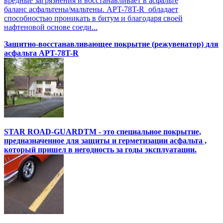
вредные загрязнения и восстанавливает в асфальте
баланс асфальтены/мальтены. APT-78T-R обладает
способностью проникать в битум и благодаря своей
нафтеновой основе соеди...
Защитно-восстанавливающее покрытие (режувенатор) для
асфальта APT-78T-R
STAR ROAD-GUARDTM - это специальное покрытие,
предназначенное для защиты и герметизации асфальта ,
который пришел в негодность за годы эксплуатации.