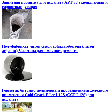
Защитная пропитка для асфальта APT-78 укрепляющая и
гидроизолирующая
Полуфабрикат литой смеси асфальтобетона (литой
асфальт) V-го типа для ямочного ремонта
Герметик битумно-полимерный прорезиненный холодного
применения Cold Crack Filler L12S (ССF L12S) для
асфальта