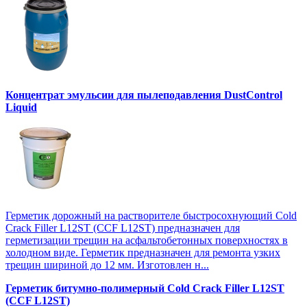
Концентрат эмульсии для пылеподавления DustControl
Liquid
Герметик дорожный на растворителе быстросохнующий Cold
Crack Filler L12SТ (CCF L12SТ) предназначен для
герметизации трещин на асфальтобетонных поверхностях в
холодном виде. Герметик предназначен для ремонта узких
трещин шириной до 12 мм. Изготовлен н...
Герметик битумно-полимерный Cold Crack Filler L12SТ
(CCF L12SТ)