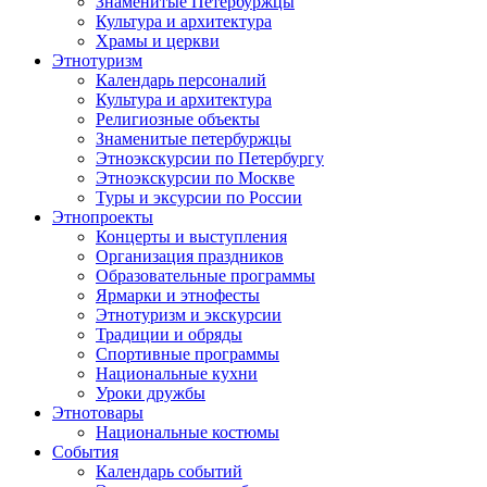
Знаменитые Петербуржцы
Культура и архитектура
Храмы и церкви
Этнотуризм
Календарь персоналий
Культура и архитектура
Религиозные объекты
Знаменитые петербуржцы
Этноэкскурсии по Петербургу
Этноэкскурсии по Москве
Туры и эксурсии по России
Этнопроекты
Концерты и выступления
Организация праздников
Образовательные программы
Ярмарки и этнофесты
Этнотуризм и экскурсии
Традиции и обряды
Спортивные программы
Национальные кухни
Уроки дружбы
Этнотовары
Национальные костюмы
События
Календарь событий