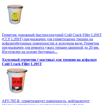
Герметик дорожный быстросохнущий Cold Crack Filler L20SТ
(CCF L20SТ) предназначен для герметизации трещин на
асфальтобетонных поверхностях в холодном виде. Герметик
предназначен для ремонта узких трещин шириной до 20 мм.
Изготовлен на основе битумных...
Холодный герметик ( мастика) для трещин на асфальте
Cold Crack Filler L20SТ
APT-78T-R герметизирует поверхность, нейтрализует