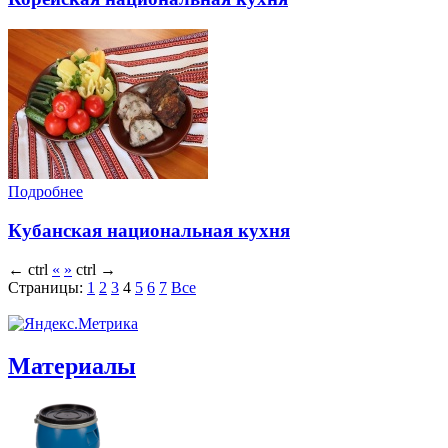
Подробнее
Кубанская национальная кухня
←
ctrl
«
»
ctrl
→
Страницы:
1
2
3
4
5
6
7
Все
Материалы