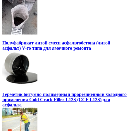
Полуфабрикат литой смеси асфальтобетона (литой
асфальт) V-го типа для ямочного ремонта
Герметик битумно-полимерный прорезиненный холодного
применения Cold Crack Filler L12S (ССF L12S) для
асфальта