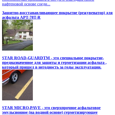
нафтеновой основе соеди...
Защитно-восстанавливающее покрытие (режувенатор) для
асфальта APT-78T-R
STAR ROAD-GUARDTM - это специальное покрытие,
предназначенное для защиты и герметизации асфальта ,
который пришел в негодность за годы эксплуатации.
STAR MICRO-PAVE - это сверхпрочное асфальтовое
эмульсионное (на водной основе) герметизирующее