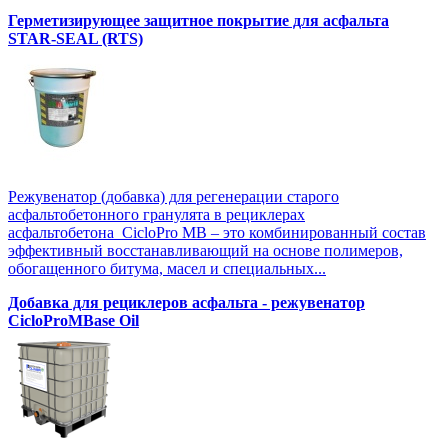
Герметизирующее защитное покрытие для асфальта
STAR-SEAL (RTS)
Режувенатор (добавка) для регенерации старого
асфальтобетонного гранулята в рециклерах
асфальтобетона CicloPro MB – это комбинированный состав
эффективный восстанавливающий на основе полимеров,
обогащенного битума, масел и специальных...
Добавка для рециклеров асфальта - режувенатор
CicloProMBase Oil