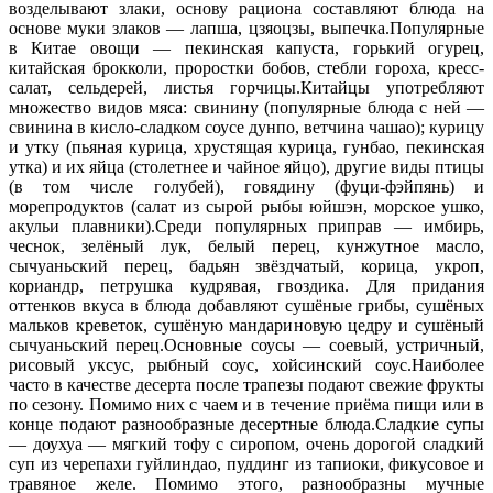
возделывают злаки, основу рациона составляют блюда на
основе муки злаков — лапша, цзяоцзы, выпечка.Популярные
в Китае овощи — пекинская капуста, горький огурец,
китайская брокколи, проростки бобов, стебли гороха, кресс-
салат, сельдерей, листья горчицы.Китайцы употребляют
множество видов мяса: свинину (популярные блюда с ней —
свинина в кисло-сладком соусе дунпо, ветчина чашао); курицу
и утку (пьяная курица, хрустящая курица, гунбао, пекинская
утка) и их яйца (столетнее и чайное яйцо), другие виды птицы
(в том числе голубей), говядину (фуци-фэйпянь) и
морепродуктов (салат из сырой рыбы юйшэн, морское ушко,
акульи плавники).Среди популярных приправ — имбирь,
чеснок, зелёный лук, белый перец, кунжутное масло,
сычуаньский перец, бадьян звёздчатый, корица, укроп,
кориандр, петрушка кудрявая, гвоздика. Для придания
оттенков вкуса в блюда добавляют сушёные грибы, сушёных
мальков креветок, сушёную мандариновую цедру и сушёный
сычуаньский перец.Основные соусы — соевый, устричный,
рисовый уксус, рыбный соус, хойсинский соус.Наиболее
часто в качестве десерта после трапезы подают свежие фрукты
по сезону. Помимо них с чаем и в течение приёма пищи или в
конце подают разнообразные десертные блюда.Сладкие супы
— доухуа — мягкий тофу с сиропом, очень дорогой сладкий
суп из черепахи гуйлиндао, пуддинг из тапиоки, фикусовое и
травяное желе. Помимо этого, разнообразны мучные