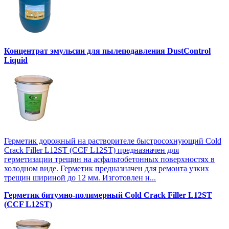
Концентрат эмульсии для пылеподавления DustControl
Liquid
Герметик дорожный на растворителе быстросохнующий Cold
Crack Filler L12SТ (CCF L12SТ) предназначен для
герметизации трещин на асфальтобетонных поверхностях в
холодном виде. Герметик предназначен для ремонта узких
трещин шириной до 12 мм. Изготовлен н...
Герметик битумно-полимерный Cold Crack Filler L12SТ
(CCF L12SТ)