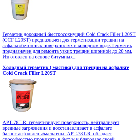
Герметик дорожный быстросохнущий Cold Crack Filler L20SТ
(CCF L20SТ) предназначен для герметизации трещин на
асфальтобетонных поверхностях в холодном виде. Герметик
предназначен для ремонта узких трещин шириной до 20 мм.
Изготовлен на основе битумных...
Холодный герметик ( мастика) для трещин на асфальте
Cold Crack Filler L20SТ
APT-78T-R герметизирует поверхность, нейтрализует
вредные загрязнения и восстанавливает в асфальте
баланс асфальтены/мальтены. APT-78T-R обладает
способностью проникать в битум и благодаря своей