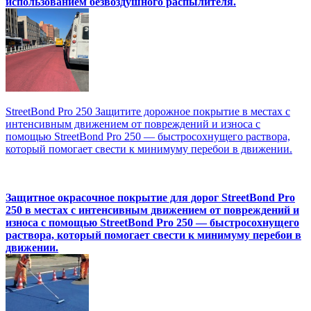
использованием безвоздушного распылителя.
StreetBond Pro 250 Защитите дорожное покрытие в местах с
интенсивным движением от повреждений и износа с
помощью StreetBond Pro 250 — быстросохнущего раствора,
который помогает свести к минимуму перебои в движении.
Защитное окрасочное покрытие для дорог StreetBond Pro
250 в местах с интенсивным движением от повреждений и
износа с помощью StreetBond Pro 250 — быстросохнущего
раствора, который помогает свести к минимуму перебои в
движении.