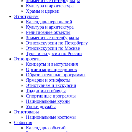
Знаменитые Петербуржцы
Культура и архитектура
Храмы и церкви
Этнотуризм
Календарь персоналий
Культура и архитектура
Религиозные объекты
Знаменитые петербуржцы
Этноэкскурсии по Петербургу
Этноэкскурсии по Москве
Туры и эксурсии по России
Этнопроекты
Концерты и выступления
Организация праздников
Образовательные программы
Ярмарки и этнофесты
Этнотуризм и экскурсии
Традиции и обряды
Спортивные программы
Национальные кухни
Уроки дружбы
Этнотовары
Национальные костюмы
События
Календарь событий