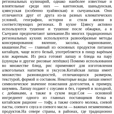
региональных кулинарий, однако наиболее известные и
влиятельные среди них — кантонская, шаньдунская,
цзянсуская (особенно хуайянская) и сычуаньская. Они
отличаются друг от друга из-за разных климатических
условий, географии, истории и стиля жизни в
соответствующих регионах. В кухне Цзянсу активно
используются тушение и тушение после обжарки, а в
Сычуани предпочитают запекание.Во многих традиционных
региональных кухнях используются разнообразные методы
консервирования: вяление, засолка, маринование,
квашение.Рис — главный из основных продуктов питания
китайцев, чаще всего белый, употребляется в пищу варёным
или жареным. Из риса готовят лапшу и блюда на пару́
(цзунцзы и другие рисовые лепёшки) Помимо использования
во множестве блюд, рис применяют для изготовления
алкогольных напитков и уксусов.Китайская лапша имеет
множество разновидностей, отличающихся размером,
текстурой, формой и составом. Некоторые виды лапши имеют
символическое значение пожелания долголетия, к примеру,
шоумянь. Лапшу подают с соусами и без, горячей и холодной,
с добавками, а также в сухом виде.Соя — основной
ингредиент одного из главных поставщиков белка в
китайском рационе — тофу, а также соевого молока, соевой
пасты, соевого соуса и соевого масла — важных незаменимых
продуктов.На севере страны, в районах, где традиционно