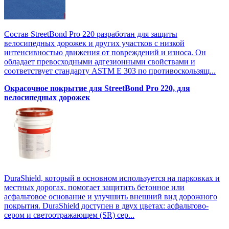
Состав StreetBond Pro 220 разработан для защиты
велосипедных дорожек и других участков с низкой
интенсивностью движения от повреждений и износа. Он
обладает превосходными адгезионными свойствами и
соответствует стандарту ASTM E 303 по противоскользящ...
Окрасочное покрытие для StreetBond Pro 220, для
велосипедных дорожек
DuraShield, который в основном используется на парковках и
местных дорогах, помогает защитить бетонное или
асфальтовое основание и улучшить внешний вид дорожного
покрытия. DuraShield доступен в двух цветах: асфальтово-
сером и светоотражающем (SR) сер...