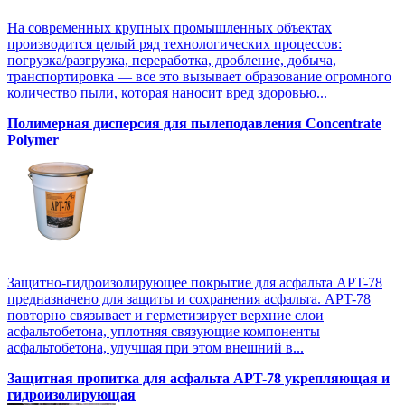
На современных крупных промышленных объектах
производится целый ряд технологических процессов:
погрузка/разгрузка, переработка, дробление, добыча,
транспортировка — все это вызывает образование огромного
количество пыли, которая наносит вред здоровью...
Полимерная дисперсия для пылеподавления Concentrate
Polymer
Защитно-гидроизолирующее покрытие для асфальта APT-78
предназначено для защиты и сохранения асфальта. APT-78
повторно связывает и герметизирует верхние слои
асфальтобетона, уплотняя связующие компоненты
асфальтобетона, улучшая при этом внешний в...
Защитная пропитка для асфальта APT-78 укрепляющая и
гидроизолирующая