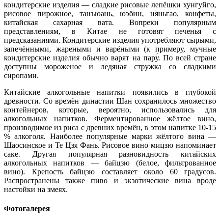
кондитерские изделия — сладкие рисовые лепёшки хунгуйго,
рисовое пирожное, танъюань, юэбин, няньгао, конфеты,
китайская сахарная вата. Вопреки популярным
представлениям, в Китае не готовят печенья с
предсказаниями. Кондитерские изделия употребляют сырыми,
запечёнными, жареными и варёными (к примеру, мучные
кондитерские изделия обычно варят на пару́. По всей стране
доступны мороженое и ледяная стружка со сладкими
сиропами.
Китайские алкогольные напитки появились в глубокой
древности. Со времён династии Шан сохранилось множество
контейнеров, которые, вероятно, использовались для
алкогольных напитков. Ферментированное жёлтое вино,
производимое из риса с древних времён, в этом напитке 10-15
% алкоголя. Наиболее популярные марки жёлтого вина —
Шаосинское и Те Цзя Фань. Рисовое вино мицзю напоминает
саке. Другая популярная разновидность китайских
алкогольных напитков — байцзю (белое, фильтрованное
вино). Крепость байцзю составляет около 60 градусов.
Распространены также пиво и экзотические вина вроде
настойки на змеях.
Фотогалерея