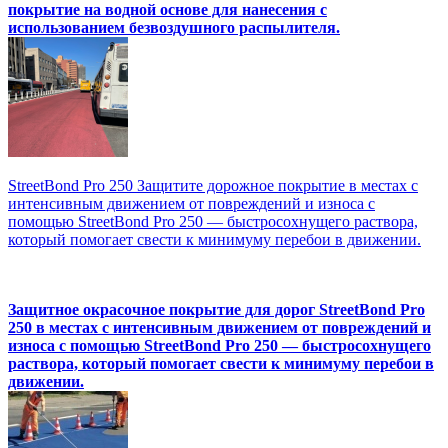
покрытие на водной основе для нанесения с
использованием безвоздушного распылителя.
StreetBond Pro 250 Защитите дорожное покрытие в местах с
интенсивным движением от повреждений и износа с
помощью StreetBond Pro 250 — быстросохнущего раствора,
который помогает свести к минимуму перебои в движении.
Защитное окрасочное покрытие для дорог StreetBond Pro
250 в местах с интенсивным движением от повреждений и
износа с помощью StreetBond Pro 250 — быстросохнущего
раствора, который помогает свести к минимуму перебои в
движении.