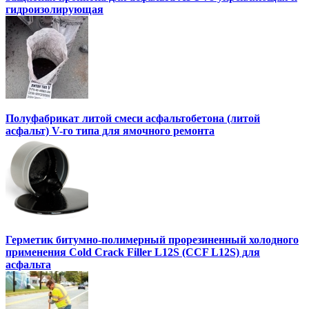
гидроизолирующая
Полуфабрикат литой смеси асфальтобетона (литой
асфальт) V-го типа для ямочного ремонта
Герметик битумно-полимерный прорезиненный холодного
применения Cold Crack Filler L12S (ССF L12S) для
асфальта