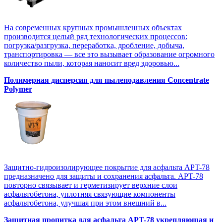
На современных крупных промышленных объектах
производится целый ряд технологических процессов:
погрузка/разгрузка, переработка, дробление, добыча,
транспортировка — все это вызывает образование огромного
количество пыли, которая наносит вред здоровью...
Полимерная дисперсия для пылеподавления Concentrate
Polymer
Защитно-гидроизолирующее покрытие для асфальта APT-78
предназначено для защиты и сохранения асфальта. APT-78
повторно связывает и герметизирует верхние слои
асфальтобетона, уплотняя связующие компоненты
асфальтобетона, улучшая при этом внешний в...
Защитная пропитка для асфальта APT-78 укрепляющая и