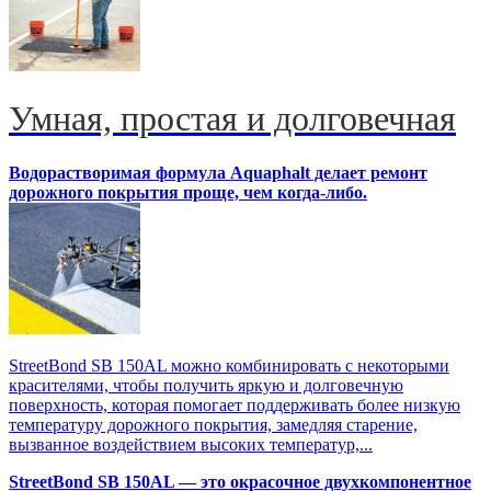
Умная, простая и долговечная
Водорастворимая формула Aquaphalt делает ремонт
дорожного покрытия проще, чем когда-либо.
StreetBond SB 150AL можно комбинировать с некоторыми
красителями, чтобы получить яркую и долговечную
поверхность, которая помогает поддерживать более низкую
температуру дорожного покрытия, замедляя старение,
вызванное воздействием высоких температур,...
StreetBond SB 150AL — это окрасочное двухкомпонентное