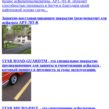
баланс асфальтены/мальтены. APT-78T-R обладает
способностью проникать в битум и благодаря своей
нафтеновой основе соеди...
Защитно-восстанавливающее покрытие (режувенатор) для
асфальта APT-78T-R
STAR ROAD-GUARDTM - это специальное покрытие,
предназначенное для защиты и герметизации асфальта ,
который пришел в негодность за годы эксплуатации.
STAR MICRO-PAVE - это сверхпрочное асфальтовое