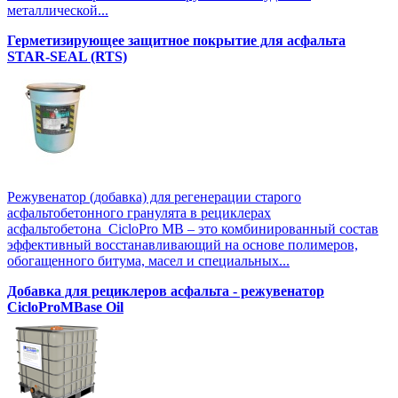
металлической...
Герметизирующее защитное покрытие для асфальта
STAR-SEAL (RTS)
Режувенатор (добавка) для регенерации старого
асфальтобетонного гранулята в рециклерах
асфальтобетона CicloPro MB – это комбинированный состав
эффективный восстанавливающий на основе полимеров,
обогащенного битума, масел и специальных...
Добавка для рециклеров асфальта - режувенатор
CicloProMBase Oil