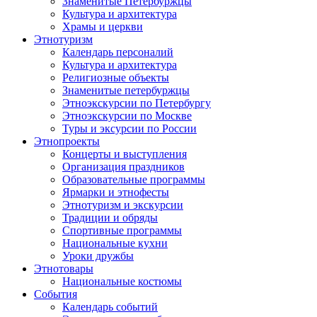
Знаменитые Петербуржцы
Культура и архитектура
Храмы и церкви
Этнотуризм
Календарь персоналий
Культура и архитектура
Религиозные объекты
Знаменитые петербуржцы
Этноэкскурсии по Петербургу
Этноэкскурсии по Москве
Туры и эксурсии по России
Этнопроекты
Концерты и выступления
Организация праздников
Образовательные программы
Ярмарки и этнофесты
Этнотуризм и экскурсии
Традиции и обряды
Спортивные программы
Национальные кухни
Уроки дружбы
Этнотовары
Национальные костюмы
События
Календарь событий