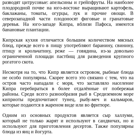
разводят цитрусовые: апельсины и грейпфруты. На наиболее
плодородной почве на юго-востоке выращивают картофель,
баклажаны, томаты, огурцы, лук и прочие овощи. В
северозападной части плодоносят фиговые и гранатовые
деревья. На юго-западе Кипра, вблизи Пафоса, имеются
банановые плантации.
Кипрская кухня отличается большим количеством мясных
блюд, прежде всего в пищу употребляют баранину, свинину,
птицу и крольчатину, реже — говядина, из-за довольно
ограниченной площади пастбищ для разведения крупного
рогатого скота.
Несмотря на то, что Кипр является островом, рыбные блюда
не особо популярны. Скорее всего это связано с тем, что на
остров часто нападали с моря, что заставляло население
Кипра перебираться в более отдалённые от побережья
районы. Среди всего разнообразия рыб в Средиземном море
киприоты предпочитают тунец, рыбу-меч и кальмаров,
которые подаются в жареном виде или во фритюре.
Одним из основных продуктов является сыр халлуми,
который не только жарят и используют в сандвичах, но и
используют для приготовления десертов. Также популярны
блюда из яиц и йогурта.