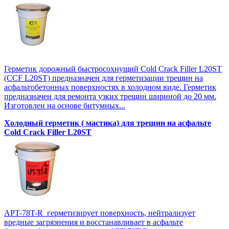
Герметик дорожный быстросохнущий Cold Crack Filler L20SТ
(CCF L20SТ) предназначен для герметизации трещин на
асфальтобетонных поверхностях в холодном виде. Герметик
предназначен для ремонта узких трещин шириной до 20 мм.
Изготовлен на основе битумных...
Холодный герметик ( мастика) для трещин на асфальте
Cold Crack Filler L20SТ
APT-78T-R герметизирует поверхность, нейтрализует
вредные загрязнения и восстанавливает в асфальте