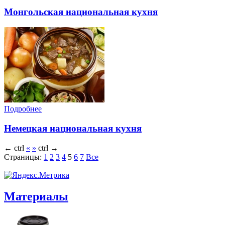
Монгольская национальная кухня
Подробнее
Немецкая национальная кухня
←
ctrl
«
»
ctrl
→
Страницы:
1
2
3
4
5
6
7
Все
Материалы