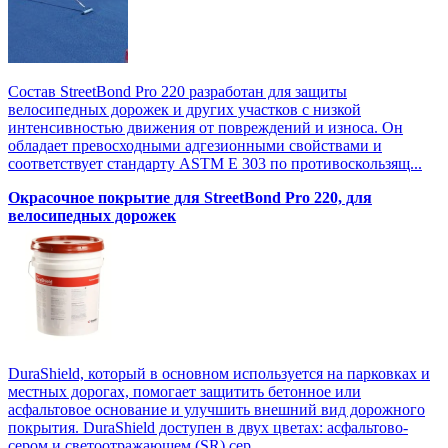
Состав StreetBond Pro 220 разработан для защиты
велосипедных дорожек и других участков с низкой
интенсивностью движения от повреждений и износа. Он
обладает превосходными адгезионными свойствами и
соответствует стандарту ASTM E 303 по противоскользящ...
Окрасочное покрытие для StreetBond Pro 220, для
велосипедных дорожек
DuraShield, который в основном используется на парковках и
местных дорогах, помогает защитить бетонное или
асфальтовое основание и улучшить внешний вид дорожного
покрытия. DuraShield доступен в двух цветах: асфальтово-
сером и светоотражающем (SR) сер...