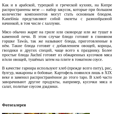
Как и в арабской, турецкой и греческой кухнях, на Кипре
распространены мезе — набор закусок, которые при большом
количестве компонентов могут стать основным блюдом.
Kanelónia представляют собой омлеты с разнообразной
начинкой, в том числе с халлуми.
Мясо обычно жарят на гриле или сковороде или же тушат в
каменной печи. В этом случае блюдо готовят в глиняном
горшке Tawás, так же называют блюда, приготовленные в
нём. Такие блюда готовят с добавлением овощей, корицы,
гвоздики и других специй, чаще всего к празднику. Более
простые блюда Jiachní готовят из обжаренных кусочков мяса
и/или овощей, тушёных затем на плите в томатном соусе.
В качестве гарнира используют хлеб (прежде всего питу), рис,
булгур, макароны и бобовые. Картофель появился лишь в XIX
веке и заменил распространённое до этого таро. В хлеб часто
заворачивают другие продукты, например, кусочки мяса и
салат, политые соусом дзадзики.
Фотогалерея