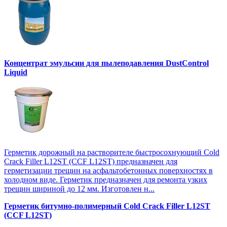
Концентрат эмульсии для пылеподавления DustControl
Liquid
Герметик дорожный на растворителе быстросохнующий Cold
Crack Filler L12SТ (CCF L12SТ) предназначен для
герметизации трещин на асфальтобетонных поверхностях в
холодном виде. Герметик предназначен для ремонта узких
трещин шириной до 12 мм. Изготовлен н...
Герметик битумно-полимерный Cold Crack Filler L12SТ
(CCF L12SТ)