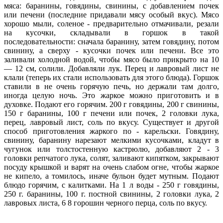
мяса: баранины, говядины, свинины, с добавлением почек
или печени (последние придавали мясу особый вкус). Мясо
хорошо мыли, соленое - предварительно отмачивали, резали
на кусочки, складывали в горшок в такой
последовательности: сначала баранину, затем говядину, потом
свинину, а сверху - кусочки почек или печени. Все это
заливали холодной водой, чтобы мясо было прикрыто на 10
— 12 см, солили. Добавляли лук. Перец и лавровый лист не
клали (теперь их стали использовать для этого блюда). Горшок
ставили в не очень горячую печь, но держали там долго,
иногда целую ночь. Это жаркое можно приготовить и в
духовке. Подают его горячим. 200 г говядины, 200 г свинины,
150 г баранины, 100 г печени или почек, 2 головки лука,
перец, лавровый лист, соль по вкусу. Существует и другой
способ приготовления жаркого по - карельски. Говядину,
свинину, баранину нарезают мелкими кусочками, кладут в
чугунок или толстостенную кастрюлю, добавляют 2 - 3
головки репчатого лука, солят, заливают кипятком, закрывают
посуду крышкой и варят на очень слабом огне, чтобы жаркое
не кипело, а томилось, иначе бульон будет мутным. Подают
блюдо горячим, с калитками. На 1 л воды - 250 г говядины,
250 г. баранины, 100 г. постной свинины, 2 головки лука, 2
лавровых листа, 6 8 горошин черного перца, соль по вкусу.