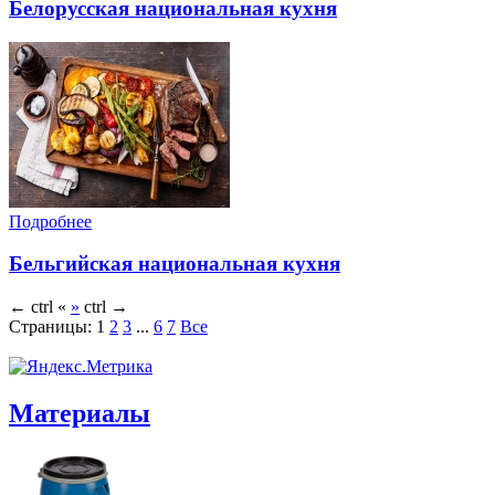
Белорусская национальная кухня
Подробнее
Бельгийская национальная кухня
←
ctrl
«
»
ctrl
→
Страницы:
1
2
3
...
6
7
Все
Материалы