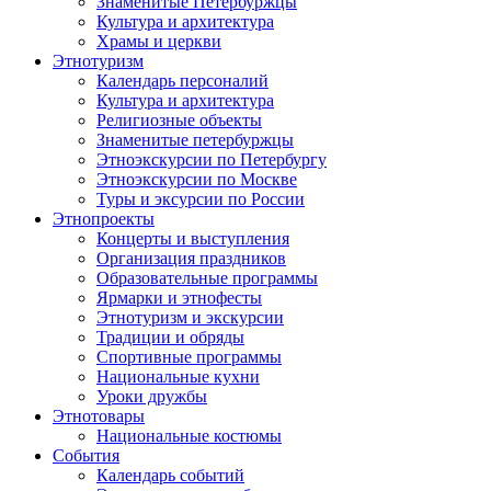
Знаменитые Петербуржцы
Культура и архитектура
Храмы и церкви
Этнотуризм
Календарь персоналий
Культура и архитектура
Религиозные объекты
Знаменитые петербуржцы
Этноэкскурсии по Петербургу
Этноэкскурсии по Москве
Туры и эксурсии по России
Этнопроекты
Концерты и выступления
Организация праздников
Образовательные программы
Ярмарки и этнофесты
Этнотуризм и экскурсии
Традиции и обряды
Спортивные программы
Национальные кухни
Уроки дружбы
Этнотовары
Национальные костюмы
События
Календарь событий