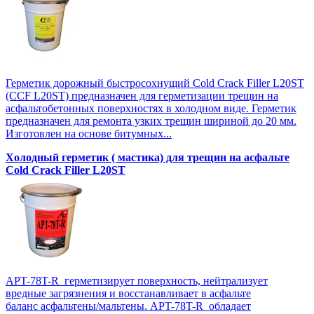
Герметик дорожный быстросохнущий Cold Crack Filler L20SТ
(CCF L20SТ) предназначен для герметизации трещин на
асфальтобетонных поверхностях в холодном виде. Герметик
предназначен для ремонта узких трещин шириной до 20 мм.
Изготовлен на основе битумных...
Холодный герметик ( мастика) для трещин на асфальте
Cold Crack Filler L20SТ
APT-78T-R герметизирует поверхность, нейтрализует
вредные загрязнения и восстанавливает в асфальте
баланс асфальтены/мальтены. APT-78T-R обладает