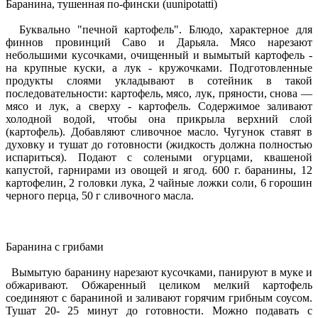
Баранина, тушенная по-фински (uunipotatti)
Буквально "печной картофель". Блюдо, характерное для
финнов провинций Саво и Дарьяла. Мясо нарезают
небольшими кусочками, очищенный и вымытый картофель -
на крупные куски, а лук - кружочками. Подготовленные
продукты слоями укладывают в сотейник в такой
последовательности: картофель, мясо, лук, пряности, снова —
мясо и лук, а сверху - картофель. Содержимое заливают
холодной водой, чтобы она прикрыла верхний слой
(картофель). Добавляют сливочное масло. Чугунок ставят в
духовку и тушат до готовности (жидкость должна полностью
испариться). Подают с солеными огурцами, квашеной
капустой, гарнирами из овощей и ягод. 600 г. баранины, 12
картофелин, 2 головки лука, 2 чайные ложки соли, 6 горошин
черного перца, 50 г сливочного масла.
Баранина с грибами
Вымытую баранину нарезают кусочками, панируют в муке и
обжаривают. Обжаренный целиком мелкий картофель
соединяют с бараниной и заливают горячим грибным соусом.
Тушат 20- 25 минут до готовности. Можно подавать с