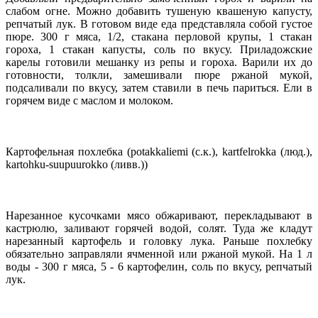
слабом огне. Можно добавить тушеную квашеную капусту,
репчатый лук. В готовом виде еда представляла собой густое
пюре. 300 г мяса, 1/2, стакана перловой крупы, 1 стакан
гороха, 1 стакан капусты, соль по вкусу. Приладожские
карелы готовили мешанку из репы и гороха. Варили их до
готовности, толкли, замешивали пюре ржаной мукой,
подсаливали по вкусу, затем ставили в печь париться. Ели в
горячем виде с маслом и молоком.
Картофельная похлебка (potakkaliemi (с.к.), kartfelrokka (люд.),
kartohku-suupuurokko (ливв.))
Нарезанное кусочками мясо обжаривают, перекладывают в
кастрюлю, заливают горячей водой, солят. Туда же кладут
нарезанный картофель и головку лука. Раньше похлебку
обязательно заправляли ячменной или ржаной мукой. На 1 л
воды - 300 г мяса, 5 - 6 картофелин, соль по вкусу, репчатый
лук.