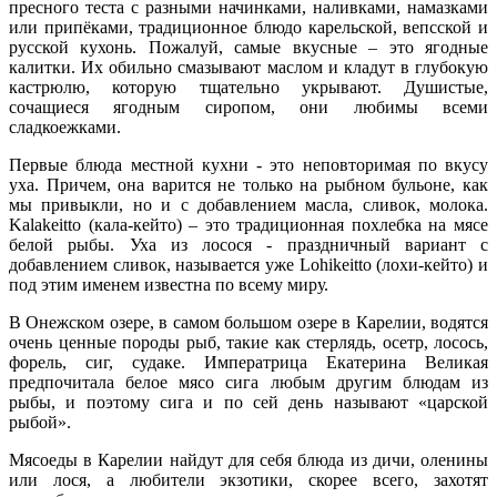
пресного теста с разными начинками, наливками, намазками
или припёками, традиционное блюдо карельской, вепсской и
русской кухонь. Пожалуй, самые вкусные – это ягодные
калитки. Их обильно смазывают маслом и кладут в глубокую
кастрюлю, которую тщательно укрывают. Душистые,
сочащиеся ягодным сиропом, они любимы всеми
сладкоежками.
Первые блюда местной кухни - это неповторимая по вкусу
уха. Причем, она варится не только на рыбном бульоне, как
мы привыкли, но и с добавлением масла, сливок, молока.
Kalakeitto (кала-кейто) – это традиционная похлебка на мясе
белой рыбы. Уха из лосося - праздничный вариант с
добавлением сливок, называется уже Lohikeitto (лохи-кейто) и
под этим именем известна по всему миру.
В Онежском озере, в самом большом озере в Карелии, водятся
очень ценные породы рыб, такие как стерлядь, осетр, лосось,
форель, сиг, судаке. Императрица Екатерина Великая
предпочитала белое мясо сига любым другим блюдам из
рыбы, и поэтому сига и по сей день называют «царской
рыбой».
Мясоеды в Карелии найдут для себя блюда из дичи, оленины
или лося, а любители экзотики, скорее всего, захотят