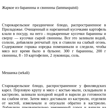
Жаркое из баранины и свинины (lammaspaisti)
Старокарельское праздничное блюдо, распространенное в
Приладожье. Очищенный и нарезанный кусочками картофель
клали в посуду, на него - поджаренные кусочки баранины и
сверху — кусочки сырой свинины. Все это заливали водой,
солили, добавляли репчатый лук и ставили на слабый огонь.
Содержимое горшка изредка помешивали и следили, чтобы
мясо все время было в бульоне. 300 г баранины, 200 г
свинины, 8 - 10 картофелин, 2 луковицы, соль.
Мешанка (sekali)
Старокарельское блюдо, распространенное у финляндских
карел. Перловую крупу и мясо с костью мыли, складывали в
кастрюлю, заливали холодной водой и варили до готовности
на слабом огне. Затем мясо доставали из кастрюли, отделяли
от костей, измельчали и опускали обратно в кастрюлю.
Добавляли предварительно замоченный горох и варили на