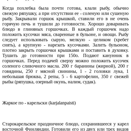
Когда похлебка была почти готова, клали рыбу, обычно
свежую ряпушку, а при отсутствии ее - соленую или сушеную
рыбу. Закрывали горшок крышкой, ставили его в не очень
горячую печь и тушили до готовности. Хорошо доваривать
блюдо в глиняных горшочках. В каждый горшочек надо
положить кусочки мяса, сваренные в бульоне, и овощи. Рыбу
следует использовать сырую, мелкую - целиком (хребет
снять), а крупную - нарезать кусочками. Залить бульоном,
плотно закрыть горшочки крышками и поставить в духовку.
Тушить до готовности при 150о. Подают канунник в
горшочках. Перед подачей сверху можно положить кусочек
соленого сливочного масла. 200 г баранины (жирной), 200 г
говядины, 250 г мясной свинины, 1 - 2 головки лука, 1
небольшая брюква, 2 репы, 5 - 6 картофелин, 350 г свежей
рыбы (ряпушка, озерный окунь, налим, судак).
Жаркое по - карельски (karjalanpaisti)
Старокарельское праздничное блюдо, сохранившееся у карел
восточной Финляндии. Готовили его из двух или трех видов