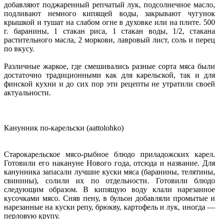
добавляют поджаренный репчатый лук, подсолнечное масло,
подливают немного кипящей воды, закрывают чугунок
крышкой и тушат на слабом огне в духовке или на плите. 500
г. баранины, 1 стакан риса, 1 стакан воды, 1/2, стакана
растительного масла, 2 моркови, лавровый лист, соль и перец
по вкусу.
Различные жаркое, где смешивались разные сорта мяса были
достаточно традиционными как для карельской, так и для
финской кухни и до сих пор эти рецепты не утратили своей
актуальности.
Канунник по-карельски (aattolohko)
Старокарельское мясо-рыбное блюдо приладожских карел.
Готовили его накануне Нового года, отсюда и название. Для
канунника запасали лучшие куски мяса (баранины, телятины,
свинины), солили их по отдельности. Готовили блюдо
следующим образом. В кипящую воду клали нарезанное
кусочками мясо. Сняв пену, в бульон добавляли промытые и
нарезанные на куски репу, брюкву, картофель и лук, иногда —
перловую крупу.