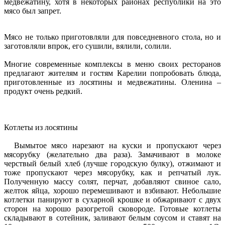
медвежатину, хотя в некоторых районах республики на это
мясо был запрет.
Мясо не только приготовляли для повседневного стола, но и
заготовляли впрок, его сушили, вялили, солили.
Многие современные комплексы в меню своих ресторанов
предлагают жителям и гостям Карелии попробовать блюда,
приготовленные из лосятины и медвежатины. Оленина –
продукт очень редкий.
Котлеты из лосятины
Вымытое мясо нарезают на куски и пропускают через
мясорубку (желательно два раза). Замачивают в молоке
черствый белый хлеб (лучше городскую булку), отжимают и
тоже пропускают через мясорубку, как и репчатый лук.
Полученную массу солят, перчат, добавляют свиное сало,
желток яйца, хорошо перемешивают и взбивают. Небольшие
котлетки панируют в сухарной крошке и обжаривают с двух
сторон на хорошо разогретой сковороде. Готовые котлеты
складывают в сотейник, заливают белым соусом и ставят на