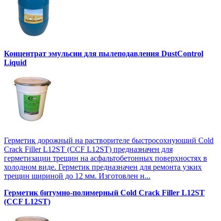
Концентрат эмульсии для пылеподавления DustControl
Liquid
Герметик дорожный на растворителе быстросохнующий Cold
Crack Filler L12SТ (CCF L12SТ) предназначен для
герметизации трещин на асфальтобетонных поверхностях в
холодном виде. Герметик предназначен для ремонта узких
трещин шириной до 12 мм. Изготовлен н...
Герметик битумно-полимерный Cold Crack Filler L12SТ
(CCF L12SТ)