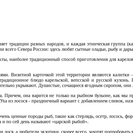
няет традиции разных народов, и каждая этническая группа (ка
и всего Севера России: здесь любят сытные оладьи, рыбу и дары
кты, наиболее традиционный способ приготовления для карелов 
ями. Визитной карточкой этой территории являются калитки 
традиционное блюдо карельской, вепсской и русской кухонь. 
ательно укрывают. Душистые, сочащиеся ягодным сиропом, они
. Причем, она варится не только на рыбном бульоне, как мы при
 Уха из лосося - праздничный вариант с добавлением сливок, назы
чень ценные породы рыб, такие как стерлядь, осетр, лосось, фо
 и по сей день называют «царской рыбой».
 лося, а любители экзотики, скорее всего, захотят попробовать 