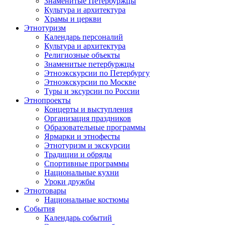
Знаменитые Петербуржцы
Культура и архитектура
Храмы и церкви
Этнотуризм
Календарь персоналий
Культура и архитектура
Религиозные объекты
Знаменитые петербуржцы
Этноэкскурсии по Петербургу
Этноэкскурсии по Москве
Туры и эксурсии по России
Этнопроекты
Концерты и выступления
Организация праздников
Образовательные программы
Ярмарки и этнофесты
Этнотуризм и экскурсии
Традиции и обряды
Спортивные программы
Национальные кухни
Уроки дружбы
Этнотовары
Национальные костюмы
События
Календарь событий