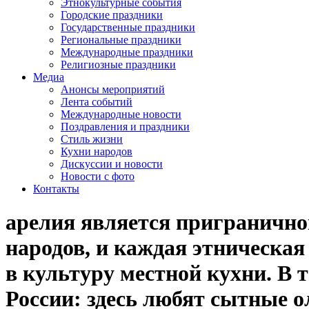
Этнокультурные события
Городские праздники
Государственные праздники
Региональные праздники
Международные праздники
Религиозные праздники
Медиа
Анонсы мероприятий
Лента событий
Международные новости
Поздравления и праздники
Cтиль жизни
Кухни народов
Дискуссии и новости
Новости с фото
Контакты
арелия является пригранично
народов, и каждая этническая
в культуру местной кухни. В 
России: здесь любят сытные о