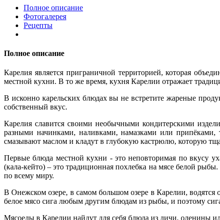
Полное описание
Фотогалерея
Рецепты
Полное описание
Карелия является приграничной территорией, которая объеди
местной кухни. В то же время, кухня Карелии отражает традици
В исконно карельских блюдах вы не встретите жареные проду
собственный вкус.
Карелия славится своими необычными кондитерскими издели
разными начинками, наливками, намазками или припёками, 
смазывают маслом и кладут в глубокую кастрюлю, которую тщ
Первые блюда местной кухни - это неповторимая по вкусу уха
(кала-кейто) – это традиционная похлебка на мясе белой рыбы.
по всему миру.
В Онежском озере, в самом большом озере в Карелии, водятся о
белое мясо сига любым другим блюдам из рыбы, и поэтому сига
Мясоеды в Карелии найдут для себя блюда из дичи, оленины или