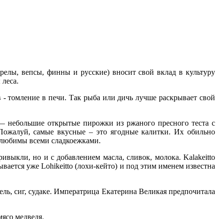
релы, вепсы, финны и русские) вносит свой вклад в культуру
 леса.
- томление в печи. Так рыба или дичь лучше раскрывает свой
— небольшие открытые пирожки из ржаного пресного теста с
Пожалуй, самые вкусные – это ягодные калитки. Их обильно
 любимы всеми сладкоежками.
выкли, но и с добавлением масла, сливок, молока. Kalakeitto
вается уже Lohikeitto (лохи-кейто) и под этим именем известна
рель, сиг, судаке. Императрица Екатерина Великая предпочитала
мясо медведя.