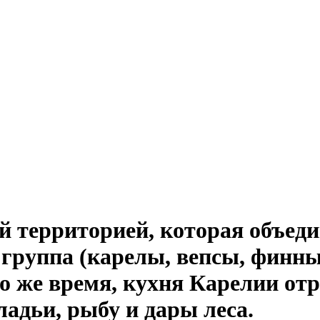
й территорией, которая объед
 группа (карелы, вепсы, финны
то же время, кухня Карелии от
ладьи, рыбу и дары леса.