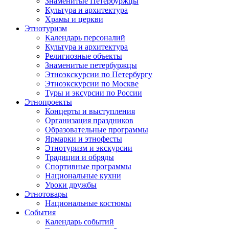
Знаменитые Петербуржцы
Культура и архитектура
Храмы и церкви
Этнотуризм
Календарь персоналий
Культура и архитектура
Религиозные объекты
Знаменитые петербуржцы
Этноэкскурсии по Петербургу
Этноэкскурсии по Москве
Туры и эксурсии по России
Этнопроекты
Концерты и выступления
Организация праздников
Образовательные программы
Ярмарки и этнофесты
Этнотуризм и экскурсии
Традиции и обряды
Спортивные программы
Национальные кухни
Уроки дружбы
Этнотовары
Национальные костюмы
События
Календарь событий