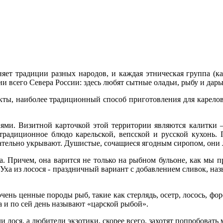
няет традиции разных народов, и каждая этническая группа (ка
и всего Севера России: здесь любят сытные оладьи, рыбу и дары
кты, наиболее традиционный способ приготовления для карелов 
ями. Визитной карточкой этой территории являются калитки 
традиционное блюдо карельской, вепсской и русской кухонь. 
ательно укрывают. Душистые, сочащиеся ягодным сиропом, они
. Причем, она варится не только на рыбном бульоне, как мы при
 Уха из лосося - праздничный вариант с добавлением сливок, назы
чень ценные породы рыб, такие как стерлядь, осетр, лосось, фо
 и по сей день называют «царской рыбой».
 лося, а любители экзотики, скорее всего, захотят попробовать 