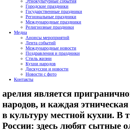
Этнокультурные события
Городские праздники
Государственные праздники
Региональные праздники
Международные праздники
Религиозные праздники
Медиа
Анонсы мероприятий
Лента событий
Международные новости
Поздравления и праздники
Cтиль жизни
Кухни народов
Дискуссии и новости
Новости с фото
Контакты
арелия является пригранично
народов, и каждая этническая
в культуру местной кухни. В 
России: здесь любят сытные о