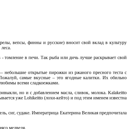
релы, вепсы, финны и русские) вносит свой вклад в культуру
 леса.
- томление в печи. Так рыба или дичь лучше раскрывает свой
— небольшие открытые пирожки из ржаного пресного теста с
Пожалуй, самые вкусные – это ягодные калитки. Их обильно
 любимы всеми сладкоежками.
выкли, но и с добавлением масла, сливок, молока. Kalakeitto
вается уже Lohikeitto (лохи-кейто) и под этим именем известна
рель, сиг, судаке. Императрица Екатерина Великая предпочитала
мясо медведя.