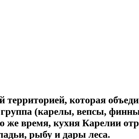
й территорией, которая объед
 группа (карелы, вепсы, финны
то же время, кухня Карелии от
ладьи, рыбу и дары леса.