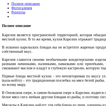
Полное описание
Фотогалерея
Рецепты
Полное описание
Карелия является приграничной территорией, которая объеди
местной кухни. В то же время, кухня Карелии отражает традици
В исконно карельских блюдах вы не встретите жареные проду
собственный вкус.
Карелия славится своими необычными кондитерскими издели
разными начинками, наливками, намазками или припёками, 
смазывают маслом и кладут в глубокую кастрюлю, которую тщ
Первые блюда местной кухни - это неповторимая по вкусу уха
(кала-кейто) – это традиционная похлебка на мясе белой рыбы.
по всему миру.
В Онежском озере, в самом большом озере в Карелии, водятся о
белое мясо сига любым другим блюдам из рыбы, и поэтому сига
Мясоеды в Карелии найдут для себя блюда из дичи, оленины или