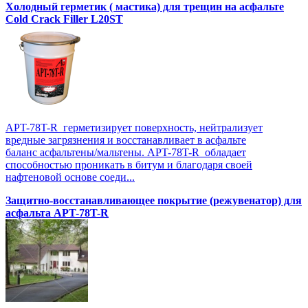
Холодный герметик ( мастика) для трещин на асфальте
Cold Crack Filler L20SТ
APT-78T-R герметизирует поверхность, нейтрализует
вредные загрязнения и восстанавливает в асфальте
баланс асфальтены/мальтены. APT-78T-R обладает
способностью проникать в битум и благодаря своей
нафтеновой основе соеди...
Защитно-восстанавливающее покрытие (режувенатор) для
асфальта APT-78T-R