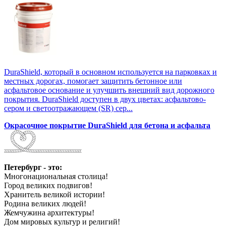
DuraShield, который в основном используется на парковках и
местных дорогах, помогает защитить бетонное или
асфальтовое основание и улучшить внешний вид дорожного
покрытия. DuraShield доступен в двух цветах: асфальтово-
сером и светоотражающем (SR) сер...
Окрасочное покрытие DuraShield для бетона и асфальта
Петербург - это:
Многонациональная столица!
Город великих подвигов!
Хранитель великой истории!
Родина великих людей!
Жемчужина архитектуры!
Дом мировых культур и религий!