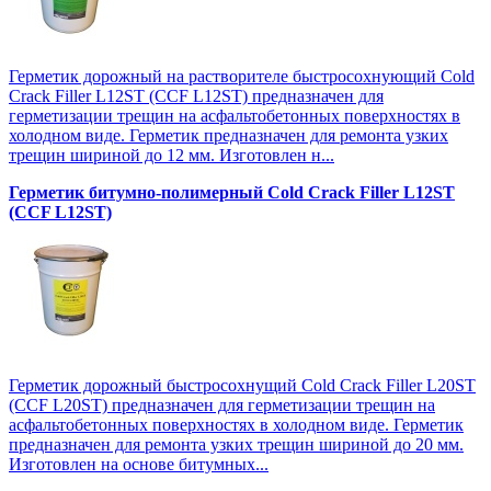
Герметик дорожный на растворителе быстросохнующий Cold
Crack Filler L12SТ (CCF L12SТ) предназначен для
герметизации трещин на асфальтобетонных поверхностях в
холодном виде. Герметик предназначен для ремонта узких
трещин шириной до 12 мм. Изготовлен н...
Герметик битумно-полимерный Cold Crack Filler L12SТ
(CCF L12SТ)
Герметик дорожный быстросохнущий Cold Crack Filler L20SТ
(CCF L20SТ) предназначен для герметизации трещин на
асфальтобетонных поверхностях в холодном виде. Герметик
предназначен для ремонта узких трещин шириной до 20 мм.
Изготовлен на основе битумных...