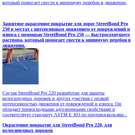
который помогает свести к минимуму перебои в движении.
Защитное окрасочное покрытие для дорог StreetBond Pro
250 в местах с интенсивным движением от повреждений и
износа с помощью StreetBond Pro 250 — быстросохнущего
раствора, который помогает свести к минимуму перебои в
движении.
Состав StreetBond Pro 220 разработан для защиты
велосипедных дорожек и других участков с низкой
интенсивностью движения от повреждений и износа. Он
обладает превосходными адгезионными свойствами и
соответствует стандарту ASTM E 303 по противоскользящ...
Окрасочное покрытие для StreetBond Pro 220, для
велосипедных дорожек