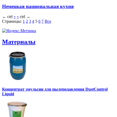
Немецкая национальная кухня
←
ctrl
«
»
ctrl
→
Страницы:
1
2
3
4
5
6
7
Все
Материалы
Концентрат эмульсии для пылеподавления DustControl
Liquid