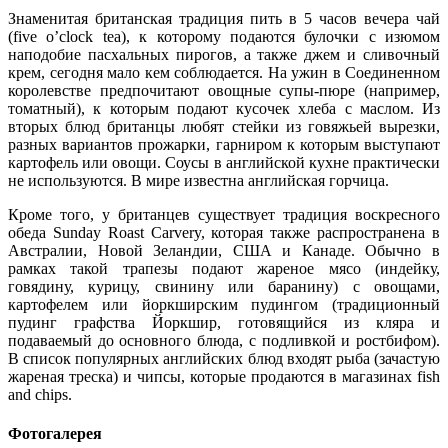
Знаменитая британская традиция пить в 5 часов вечера чай
(five o’clock tea), к которому подаются булочки с изюмом
наподобие пасхальных пирогов, а также джем и сливочный
крем, сегодня мало кем соблюдается. На ужин в Соединенном
королевстве предпочитают овощные супы-пюре (например,
томатный), к которым подают кусочек хлеба с маслом. Из
вторых блюд британцы любят стейки из говяжьей вырезки,
разных вариантов прожарки, гарниром к которым выступают
картофель или овощи. Соусы в английской кухне практически
не используются. В мире известна английская горчица.
Кроме того, у британцев существует традиция воскресного
обеда Sunday Roast Carvery, которая также распространена в
Австралии, Новой Зеландии, США и Канаде. Обычно в
рамках такой трапезы подают жареное мясо (индейку,
говядину, курицу, свинину или баранину) с овощами,
картофелем или йоркширским пудингом (традиционный
пудинг графства Йоркшир, готовящийся из кляра и
подаваемый до основного блюда, с подливкой и ростбифом).
В список популярных английских блюд входят рыба (зачастую
жареная треска) и чипсы, которые продаются в магазинах fish
and chips.
Фотогалерея