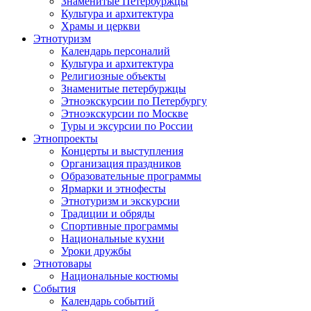
Знаменитые Петербуржцы
Культура и архитектура
Храмы и церкви
Этнотуризм
Календарь персоналий
Культура и архитектура
Религиозные объекты
Знаменитые петербуржцы
Этноэкскурсии по Петербургу
Этноэкскурсии по Москве
Туры и эксурсии по России
Этнопроекты
Концерты и выступления
Организация праздников
Образовательные программы
Ярмарки и этнофесты
Этнотуризм и экскурсии
Традиции и обряды
Спортивные программы
Национальные кухни
Уроки дружбы
Этнотовары
Национальные костюмы
События
Календарь событий