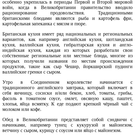
особенно укрепилась в периоды Первой и Второй мировой
войн, когда в Великобритании правительство вводило
рационирование продовольствия. Традиционными
британскими блюдами являются рыба и картофель фри,
картофельная запеканка с мясом и пюре.
Британская кухня имеет ряд национальных и региональных
вариантов, как например английская кухня, шотландская
кухня, валлийская кухня, гибралтарская кухня и англо-
индийская кухня, каждая из которых разработали свои
собственные региональные или местные блюда, многие из
которых получили названия по местам происхождения
продуктов, такие как сыр Чешир, йоркширский пудинги
валлийские гренки с сыром.
Утро в Соединенном королевстве начинается с
традиционного английского завтрака, который включает в
себя яичницу, сосиски и/или бекон, хлеб, томаты, грибы,
фасоль в томатном соусе, омлет, овсяную кашу, паштет,
хлопья, яйца всмятку. К еде подают крепкий чёрный чай с
молоком или кофе.
Обед в Великобритании представляет собой сэндвичи с
начинками, например тунец с кукурузой и майонезом,
ветчину с сыром, курицу с соусом или яйцо с майонезом.