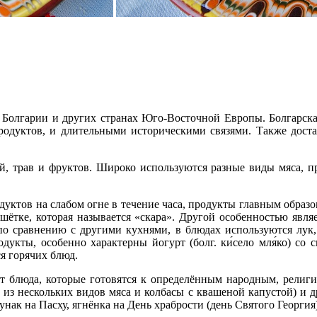
 Болгарии и других странах Юго-Восточной Европы. Болгарская
дуктов, и длительными историческими связями. Также достато
, трав и фруктов. Широко используются разные виды мяса, пр
уктов на слабом огне в течение часа, продукты главным образо
ешётке, которая называется «скара». Другой особенностью явля
по сравнению с другими кухнями, в блюдах используются лук,
укты, особенно характерны йогурт (болг. ки́село мля́ко) со 
я горячих блюд.
ют блюда, которые готовятся к определённым народным, религ
 из нескольких видов мяса и колбасы с квашеной капустой) и д
унак на Пасху, ягнёнка на День храбрости (день Святого Георгия)