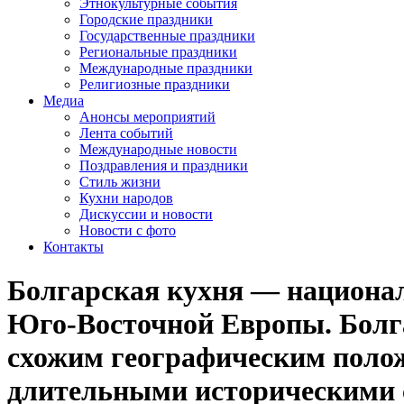
Этнокультурные события
Городские праздники
Государственные праздники
Региональные праздники
Международные праздники
Религиозные праздники
Медиа
Анонсы мероприятий
Лента событий
Международные новости
Поздравления и праздники
Cтиль жизни
Кухни народов
Дискуссии и новости
Новости с фото
Контакты
Болгарская кухня — национал
Юго-Восточной Европы. Болгар
схожим географическим полож
длительными историческими с