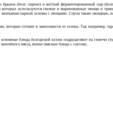
и брынза (болг. сирене) и жёлтый ферментированный сыр (болг
в которых используются свежие и маринованные овощи и травы
 запекания сырной основы с овощами. Соусы также овощные, на
и, которые готовят в зависимости от сезона. Так например, та
в основные блюда болгарской кухни подразделяют на гювечи (ту
запечёного мяса), яхнии (мясные блюда с соусом).