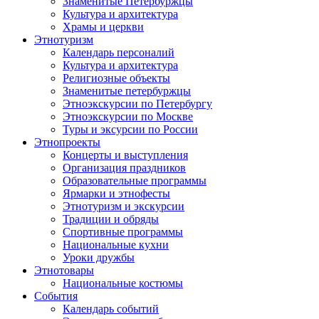
Знаменитые Петербуржцы
Культура и архитектура
Храмы и церкви
Этнотуризм
Календарь персоналий
Культура и архитектура
Религиозные объекты
Знаменитые петербуржцы
Этноэкскурсии по Петербургу
Этноэкскурсии по Москве
Туры и эксурсии по России
Этнопроекты
Концерты и выступления
Организация праздников
Образовательные программы
Ярмарки и этнофесты
Этнотуризм и экскурсии
Традиции и обряды
Спортивные программы
Национальные кухни
Уроки дружбы
Этнотовары
Национальные костюмы
События
Календарь событий