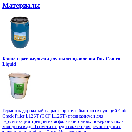
Материалы
Концентрат эмульсии для пылеподавления DustControl
Liquid
Герметик дорожный на растворителе быстросохнующий Cold
Crack Filler L12SТ (CCF L12SТ) предназначен для
герметизации трещин на асфальтобетонных поверхностях в
холодном виде. Герметик предназначен для ремонта узких
трещин шириной до 12 мм. Изготовлен н...