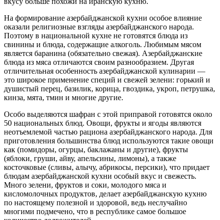
вкусу больше похожи на иранскую кухню.
На формирование азербайджанской кухни особое влияние
оказали религиозные взгляды азербайджанского народа.
Поэтому в национальной кухне не готовятся блюда из
свинины и блюда, содержащие алкоголь. Любимым мясом
является баранина (обязательно свежая). Азербайджанские
блюда из мяса отличаются своим разнообразием. Другая
отличительная особенность азербайджанской кулинарии —
это широкое применение специй и свежей зелени: горький и
душистый перец, базилик, корица, гвоздика, укроп, петрушка,
кинза, мята, тмин и многие другие.
Особо выделяются шафран с этой приправой готовятся около
50 национальных блюд. Овощи, фрукты и ягоды являются
неотъемлемой частью рациона азербайджанского народа. Для
приготовления большинства блюд используются такие овощи
как (помидоры, огурцы, баклажаны и другие), фрукты
(яблоки, груши, айву, апельсины, лимоны), а также
косточковые (сливы, алычу, абрикосы, персики), что придает
блюдам азербайджанской кухни особый вкус и свежесть.
Много зелени, фруктов и соки, молодого мяса и
кисломолочных продуктов, делает азербайджанскую кухню
по настоящему полезной и здоровой, ведь неслучайно
многими подмечено, что в республике самое большое