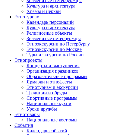
Знаменитые Петербуржцы
Культура и архитектура
Храмы и церкви
Этнотуризм
Календарь персоналий
Культура и архитектура
Религиозные объекты
Знаменитые петербуржцы
Этноэкскурсии по Петербургу
Этноэкскурсии по Москве
Туры и эксурсии по России
Этнопроекты
Концерты и выступления
Организация праздников
Образовательные программы
Ярмарки и этнофесты
Этнотуризм и экскурсии
Традиции и обряды
Спортивные программы
Национальные кухни
Уроки дружбы
Этнотовары
Национальные костюмы
События
Календарь событий