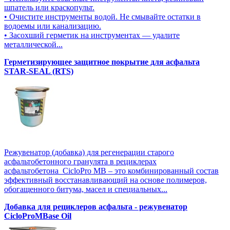
шпатель или краскопульт.
• Очистите инструменты водой. Не смывайте остатки в
водоемы или канализацию.
• Засохший герметик на инструментах — удалите
металлической...
Герметизирующее защитное покрытие для асфальта
STAR-SEAL (RTS)
Режувенатор (добавка) для регенерации старого
асфальтобетонного гранулята в рециклерах
асфальтобетона CicloPro MB – это комбинированный состав
эффективный восстанавливающий на основе полимеров,
обогащенного битума, масел и специальных...
Добавка для рециклеров асфальта - режувенатор
CicloProMBase Oil