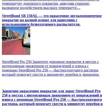
температуру дорожного покрытия, замедляя старение,
вызванное воздействием высоких температур,...
StreetBond SB 150AL — это окрасочное двухкомпонентное
покрытие на водной основе для нанесения с
использованием безвоздушного распылителя.
StreetBond Pro 250 Защитите дорожное покрытие в местах с
интенсивным движением от повреждений и износа с
помощью StreetBond Pro 250 — быстросохнущего раствора,
который помогает свести к минимуму перебои в движении.
Защитное окрасочное покрытие для дорог StreetBond Pro
250 в местах с интенсивным движением от повреждений и
износа с помощью StreetBond Pro 250 — быстросохнущего
раствора, который помогает свести к минимуму перебои в