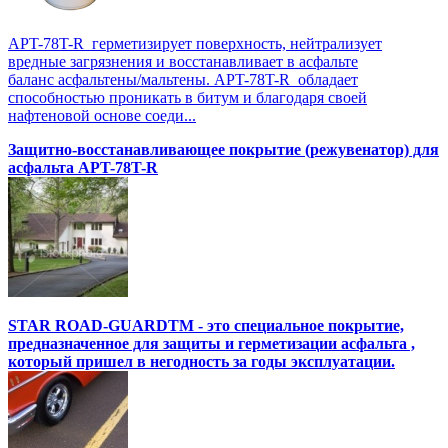
APT-78T-R герметизирует поверхность, нейтрализует
вредные загрязнения и восстанавливает в асфальте
баланс асфальтены/мальтены. APT-78T-R обладает
способностью проникать в битум и благодаря своей
нафтеновой основе соеди...
Защитно-восстанавливающее покрытие (режувенатор) для
асфальта APT-78T-R
STAR ROAD-GUARDTM - это специальное покрытие,
предназначенное для защиты и герметизации асфальта ,
который пришел в негодность за годы эксплуатации.