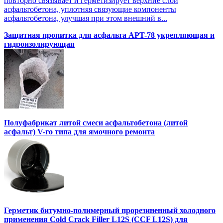
повторно связывает и герметизирует верхние слои
асфальтобетона, уплотняя связующие компоненты
асфальтобетона, улучшая при этом внешний в...
Защитная пропитка для асфальта APT-78 укрепляющая и
гидроизолирующая
Полуфабрикат литой смеси асфальтобетона (литой
асфальт) V-го типа для ямочного ремонта
Герметик битумно-полимерный прорезиненный холодного
применения Cold Crack Filler L12S (ССF L12S) для