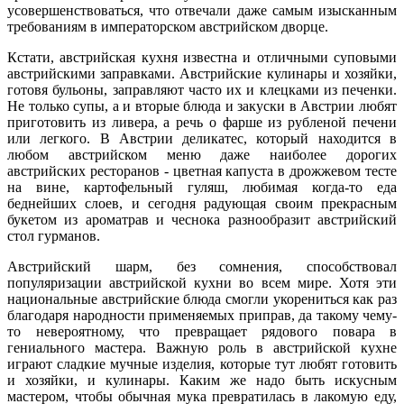
усовершенствоваться, что отвечали даже самым изысканным
требованиям в императорском австрийском дворце.
Кстати, австрийская кухня известна и отличными суповыми
австрийскими заправками. Австрийские кулинары и хозяйки,
готовя бульоны, заправляют часто их и клецками из печенки.
Не только супы, а и вторые блюда и закуски в Австрии любят
приготовить из ливера, а речь о фарше из рубленой печени
или легкого. В Австрии деликатес, который находится в
любом австрийском меню даже наиболее дорогих
австрийских ресторанов - цветная капуста в дрожжевом тесте
на вине, картофельный гуляш, любимая когда-то еда
беднейших слоев, и сегодня радующая своим прекрасным
букетом из ароматрав и чеснока разнообразит австрийский
стол гурманов.
Австрийский шарм, без сомнения, способствовал
популяризации австрийской кухни во всем мире. Хотя эти
национальные австрийские блюда смогли укорениться как раз
благодаря народности применяемых приправ, да такому чему-
то невероятному, что превращает рядового повара в
гениального мастера. Важную роль в австрийской кухне
играют сладкие мучные изделия, которые тут любят готовить
и хозяйки, и кулинары. Каким же надо быть искусным
мастером, чтобы обычная мука превратилась в лакомую еду,