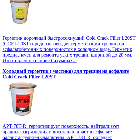
Герметик дорожный быстросохнущий Cold Crack Filler L20SТ
(CCF L20SТ) предназначен для герметизации трещин на
асфальтобетонных поверхностях в холодном виде. Герметик
предназначен для ремонта узких трещин шириной до 20 мм.
Изготовлен на основе битумных...
Холодный герметик ( мастика) для трещин на асфальте
Cold Crack Filler L20SТ
APT-78T-R герметизирует поверхность, нейтрализует
вредные загрязнения и восстанавливает в асфальте
баланс асфальтены/мальтены. APT-78T-R обладает