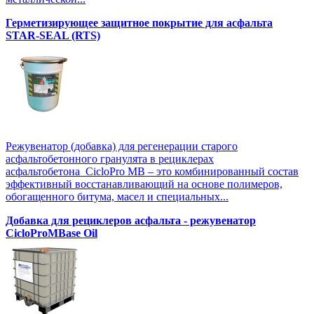
Герметизирующее защитное покрытие для асфальта
STAR-SEAL (RTS)
Режувенатор (добавка) для регенерации старого
асфальтобетонного гранулята в рециклерах
асфальтобетона CicloPro MB – это комбинированный состав
эффективный восстанавливающий на основе полимеров,
обогащенного битума, масел и специальных...
Добавка для рециклеров асфальта - режувенатор
CicloProMBase Oil