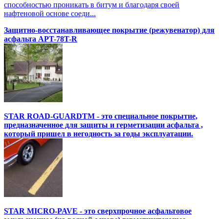
способностью проникать в битум и благодаря своей
нафтеновой основе соеди...
Защитно-восстанавливающее покрытие (режувенатор) для
асфальта APT-78T-R
STAR ROAD-GUARDTM - это специальное покрытие,
предназначенное для защиты и герметизации асфальта ,
который пришел в негодность за годы эксплуатации.
STAR MICRO-PAVE - это сверхпрочное асфальтовое