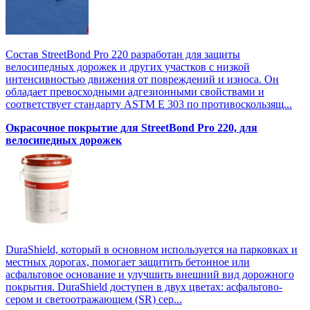
Состав StreetBond Pro 220 разработан для защиты
велосипедных дорожек и других участков с низкой
интенсивностью движения от повреждений и износа. Он
обладает превосходными адгезионными свойствами и
соответствует стандарту ASTM E 303 по противоскользящ...
Окрасочное покрытие для StreetBond Pro 220, для
велосипедных дорожек
DuraShield, который в основном используется на парковках и
местных дорогах, помогает защитить бетонное или
асфальтовое основание и улучшить внешний вид дорожного
покрытия. DuraShield доступен в двух цветах: асфальтово-
сером и светоотражающем (SR) сер...