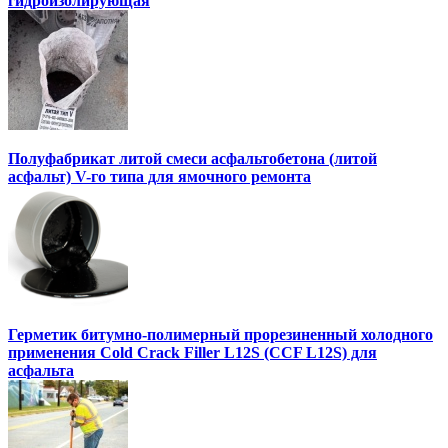
гидроизолирующая
Полуфабрикат литой смеси асфальтобетона (литой
асфальт) V-го типа для ямочного ремонта
Герметик битумно-полимерный прорезиненный холодного
применения Cold Crack Filler L12S (ССF L12S) для
асфальта