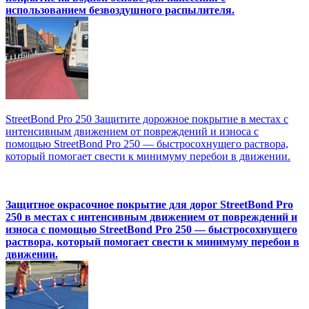
использованием безвоздушного распылителя.
StreetBond Pro 250 Защитите дорожное покрытие в местах с
интенсивным движением от повреждений и износа с
помощью StreetBond Pro 250 — быстросохнущего раствора,
который помогает свести к минимуму перебои в движении.
Защитное окрасочное покрытие для дорог StreetBond Pro
250 в местах с интенсивным движением от повреждений и
износа с помощью StreetBond Pro 250 — быстросохнущего
раствора, который помогает свести к минимуму перебои в
движении.