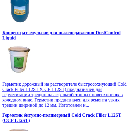
Концентрат эмульсии для пылеподавления DustControl
Liquid
Герметик дорожный на растворителе быстросохнующий Cold
Crack Filler L12SТ (CCF L12SТ) предназначен для
герметизации трещин на асфальтобетонных поверхностях в
холодном виде. Герметик предназначен для ремонта узких
трещин шириной до 12 мм. Изготовлен н...
Герметик битумно-полимерный Cold Crack Filler L12SТ
(CCF L12SТ)