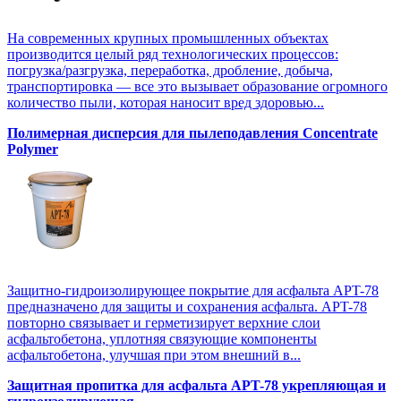
На современных крупных промышленных объектах
производится целый ряд технологических процессов:
погрузка/разгрузка, переработка, дробление, добыча,
транспортировка — все это вызывает образование огромного
количество пыли, которая наносит вред здоровью...
Полимерная дисперсия для пылеподавления Concentrate
Polymer
Защитно-гидроизолирующее покрытие для асфальта APT-78
предназначено для защиты и сохранения асфальта. APT-78
повторно связывает и герметизирует верхние слои
асфальтобетона, уплотняя связующие компоненты
асфальтобетона, улучшая при этом внешний в...
Защитная пропитка для асфальта APT-78 укрепляющая и