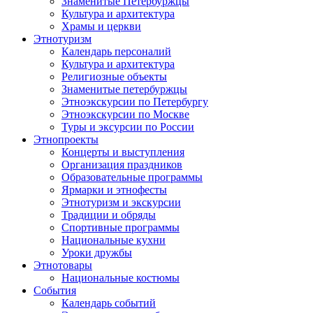
Знаменитые Петербуржцы
Культура и архитектура
Храмы и церкви
Этнотуризм
Календарь персоналий
Культура и архитектура
Религиозные объекты
Знаменитые петербуржцы
Этноэкскурсии по Петербургу
Этноэкскурсии по Москве
Туры и эксурсии по России
Этнопроекты
Концерты и выступления
Организация праздников
Образовательные программы
Ярмарки и этнофесты
Этнотуризм и экскурсии
Традиции и обряды
Спортивные программы
Национальные кухни
Уроки дружбы
Этнотовары
Национальные костюмы
События
Календарь событий