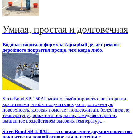
Умная, простая и долговечная
Водорастворимая формула Aquaphalt делает ремонт
дорожного покрытия проще, чем когда-либо.
StreetBond SB 150AL можно комбинировать с некоторыми
красителями, чтобы получить яркую и долговечную
поверхность, которая помогает поддерживать более низкую
температуру дорожного покрытия, замедляя старение,
вызванное воздействием высоких температур,...
StreetBond SB 150AL — это окрасочное двухкомпонентное
покрытие на водной основе для нанесения с