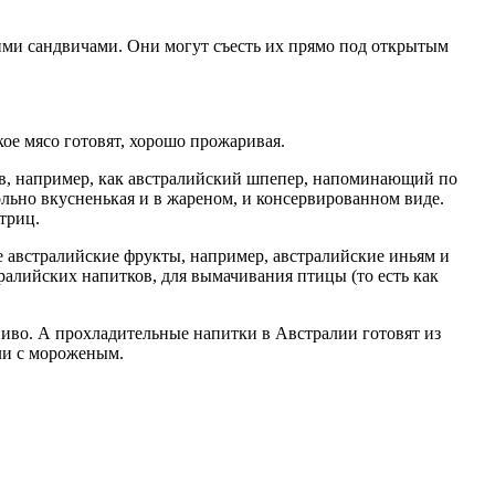
кими сандвичами. Они могут съесть их прямо под открытым
ое мясо готовят, хорошо прожаривая.
дов, например, как австралийский шпепер, напоминающий по
ольно вкусненькая и в жареном, и консервированном виде.
триц.
е австралийские фрукты, например, австралийские иньям и
ралийских напитков, для вымачивания птицы (то есть как
иво. А прохладительные напитки в Австралии готовят из
ли с мороженым.