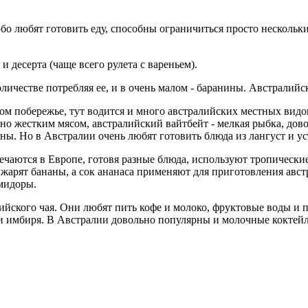
собо любят готовить еду, способны ограничиться просто несколь
 десерта (чаще всего рулета с вареньем).
ичестве потребляя ее, и в очень малом - баранины. Австралийск
ском побережье, тут водится и много австралийских местных ви
чно жестким мясом, австралийский вайтбейт - мелкая рыбка, дов
ы. Но в Австралии очень любят готовить блюда из лангуст и ус
ечаются в Европе, готовя разные блюда, используют тропически
 жарят бананы, а сок ананаса применяют для приготовления авст
мидоры.
ского чая. Они любят пить кофе и молоко, фруктовые воды и п
 и имбиря. В Австралии довольно популярны и молочные коктей