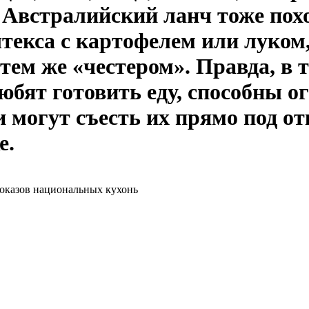
 Австралийский ланч тоже пох
текса с картофелем или луком,
ем же «честером». Правда, в 
любят готовить еду, способны 
 могут съесть их прямо под о
е.
показов национальных кухонь