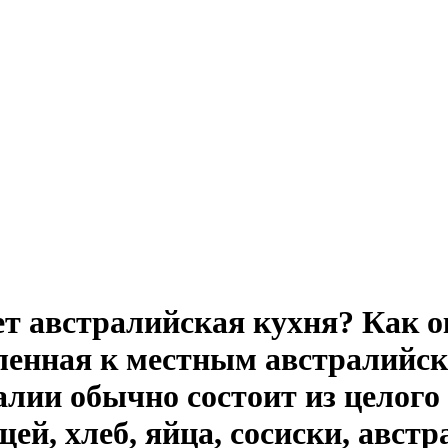
ет австралийская кухня? Как о
ленная к местным австралийск
алии обычно состоит из целого
ей, хлеб, яйца, сосиски, авст