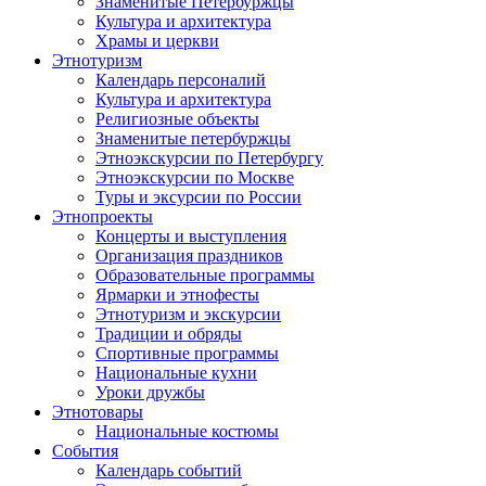
Знаменитые Петербуржцы
Культура и архитектура
Храмы и церкви
Этнотуризм
Календарь персоналий
Культура и архитектура
Религиозные объекты
Знаменитые петербуржцы
Этноэкскурсии по Петербургу
Этноэкскурсии по Москве
Туры и эксурсии по России
Этнопроекты
Концерты и выступления
Организация праздников
Образовательные программы
Ярмарки и этнофесты
Этнотуризм и экскурсии
Традиции и обряды
Спортивные программы
Национальные кухни
Уроки дружбы
Этнотовары
Национальные костюмы
События
Календарь событий