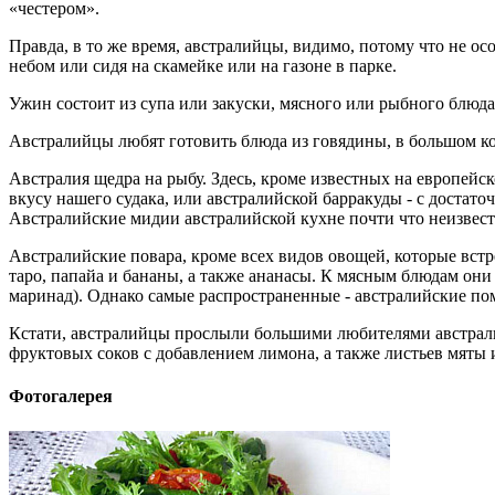
«честером».
Правда, в то же время, австралийцы, видимо, потому что не о
небом или сидя на скамейке или на газоне в парке.
Ужин состоит из супа или закуски, мясного или рыбного блюда и
Австралийцы любят готовить блюда из говядины, в большом кол
Австралия щедра на рыбу. Здесь, кроме известных на европей
вкусу нашего судака, или австралийской барракуды - с достато
Австралийские мидии австралийской кухне почти что неизвестн
Австралийские повара, кроме всех видов овощей, которые встр
таро, папайа и бананы, а также ананасы. К мясным блюдам они
маринад). Однако самые распространенные - австралийские по
Кстати, австралийцы прослыли большими любителями австралий
фруктовых соков с добавлением лимона, а также листьев мяты
Фотогалерея