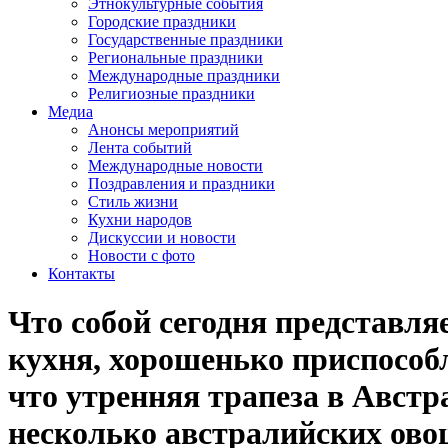
Этнокультурные события
Городские праздники
Государственные праздники
Региональные праздники
Международные праздники
Религиозные праздники
Медиа
Анонсы мероприятий
Лента событий
Международные новости
Поздравления и праздники
Cтиль жизни
Кухни народов
Дискуссии и новости
Новости с фото
Контакты
Что собой сегодня представля
кухня, хорошенько приспособ
что утренняя трапеза в Австр
несколько австралийских овощ