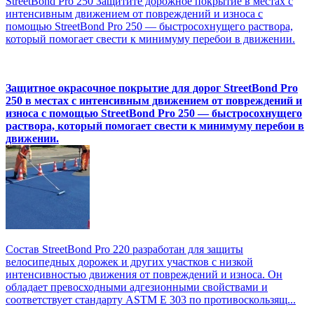
StreetBond Pro 250 Защитите дорожное покрытие в местах с
интенсивным движением от повреждений и износа с
помощью StreetBond Pro 250 — быстросохнущего раствора,
который помогает свести к минимуму перебои в движении.
Защитное окрасочное покрытие для дорог StreetBond Pro
250 в местах с интенсивным движением от повреждений и
износа с помощью StreetBond Pro 250 — быстросохнущего
раствора, который помогает свести к минимуму перебои в
движении.
Состав StreetBond Pro 220 разработан для защиты
велосипедных дорожек и других участков с низкой
интенсивностью движения от повреждений и износа. Он
обладает превосходными адгезионными свойствами и
соответствует стандарту ASTM E 303 по противоскользящ...