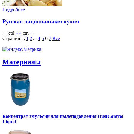
Подробнее
Русская национальная кухня
←
ctrl
«
»
ctrl
→
Страницы:
1
2
...
4
5
6
7
Все
Материалы
Концентрат эмульсии для пылеподавления DustControl
Liquid