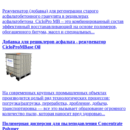
Режувенатор (добавка) для регенерации старого
асфальтобетонного гранулята в рециклерах
асфальтобетона CicloPro MB – это комбинированный состав
эффективный восстанавливающий на основе полимеров,
обогащенного битума, масел и специальных...
Добавка для рециклеров асфальта - режувенатор
CicloProMBase Oil
На современных крупных промышленных объектах
производится целый ряд технологических процессов:
погрузка/разгрузка, переработка, дробление, добыча,
транспортировка — все это вызывает образование огромного
количество пыли, которая наносит вред здоровью...
Полимерная дисперсия для пылеподавления Concentrate
Polymer