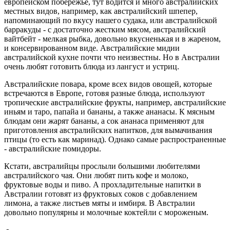
европейском побережье, тут водится и много австралийских
местных видов, например, как австралийский шпепер,
напоминающий по вкусу нашего судака, или австралийской
барракуды - с достаточно жестким мясом, австралийский
вайтбейт - мелкая рыбка, довольно вкусненькая и в жареном,
и консервированном виде. Австралийские мидии
австралийской кухне почти что неизвестны. Но в Австралии
очень любят готовить блюда из лангуст и устриц.
Австралийские повара, кроме всех видов овощей, которые
встречаются в Европе, готовя разные блюда, используют
тропические австралийские фрукты, например, австралийские
иньям и таро, папайа и бананы, а также ананасы. К мясным
блюдам они жарят бананы, а сок ананаса применяют для
приготовления австралийских напитков, для вымачивания
птицы (то есть как маринад). Однако самые распространенные
- австралийские помидоры.
Кстати, австралийцы прослыли большими любителями
австралийского чая. Они любят пить кофе и молоко,
фруктовые воды и пиво. А прохладительные напитки в
Австралии готовят из фруктовых соков с добавлением
лимона, а также листьев мяты и имбиря. В Австралии
довольно популярны и молочные коктейли с мороженым.