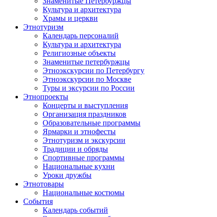
Знаменитые Петербуржцы
Культура и архитектура
Храмы и церкви
Этнотуризм
Календарь персоналий
Культура и архитектура
Религиозные объекты
Знаменитые петербуржцы
Этноэкскурсии по Петербургу
Этноэкскурсии по Москве
Туры и эксурсии по России
Этнопроекты
Концерты и выступления
Организация праздников
Образовательные программы
Ярмарки и этнофесты
Этнотуризм и экскурсии
Традиции и обряды
Спортивные программы
Национальные кухни
Уроки дружбы
Этнотовары
Национальные костюмы
События
Календарь событий