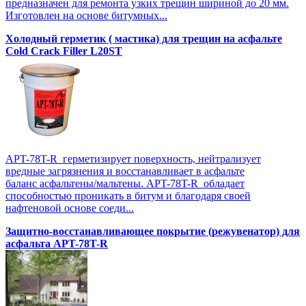
предназначен для ремонта узких трещин шириной до 20 мм.
Изготовлен на основе битумных...
Холодный герметик ( мастика) для трещин на асфальте
Cold Crack Filler L20SТ
APT-78T-R герметизирует поверхность, нейтрализует
вредные загрязнения и восстанавливает в асфальте
баланс асфальтены/мальтены. APT-78T-R обладает
способностью проникать в битум и благодаря своей
нафтеновой основе соеди...
Защитно-восстанавливающее покрытие (режувенатор) для
асфальта APT-78T-R