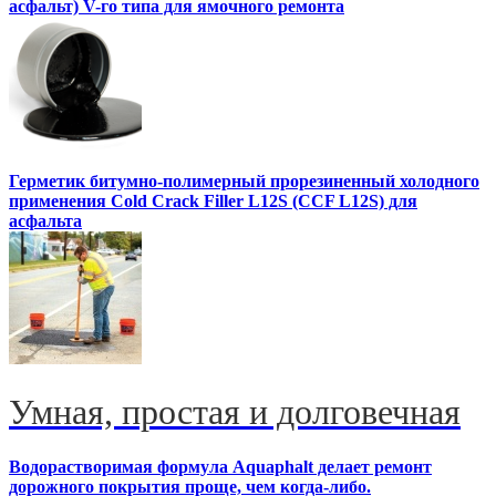
асфальт) V-го типа для ямочного ремонта
Герметик битумно-полимерный прорезиненный холодного
применения Cold Crack Filler L12S (ССF L12S) для
асфальта
Умная, простая и долговечная
Водорастворимая формула Aquaphalt делает ремонт
дорожного покрытия проще, чем когда-либо.