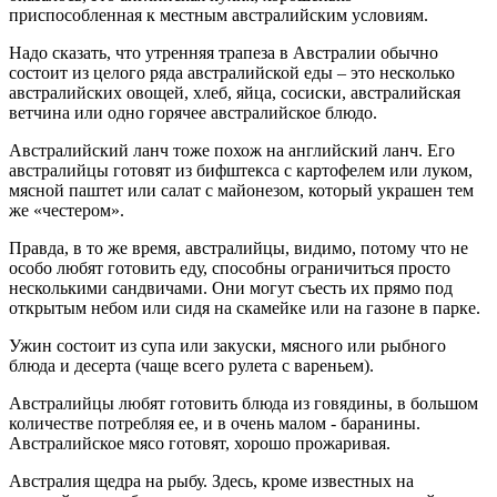
приспособленная к местным австралийским условиям.
Надо сказать, что утренняя трапеза в Австралии обычно
состоит из целого ряда австралийской еды – это несколько
австралийских овощей, хлеб, яйца, сосиски, австралийская
ветчина или одно горячее австралийское блюдо.
Австралийский ланч тоже похож на английский ланч. Его
австралийцы готовят из бифштекса с картофелем или луком,
мясной паштет или салат с майонезом, который украшен тем
же «честером».
Правда, в то же время, австралийцы, видимо, потому что не
особо любят готовить еду, способны ограничиться просто
несколькими сандвичами. Они могут съесть их прямо под
открытым небом или сидя на скамейке или на газоне в парке.
Ужин состоит из супа или закуски, мясного или рыбного
блюда и десерта (чаще всего рулета с вареньем).
Австралийцы любят готовить блюда из говядины, в большом
количестве потребляя ее, и в очень малом - баранины.
Австралийское мясо готовят, хорошо прожаривая.
Австралия щедра на рыбу. Здесь, кроме известных на