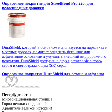
Окрасочное покрытие для StreetBond Pro 220, для
велосипедных дорожек
DuraShield, который в основном используется на парковках и
местных дорогах, помогает защитить бетонное или
асфальтовое основание и улучшить внешний вид дорожного
покрытия. DuraShield доступен в двух цветах: асфальтово-
сером и светоотражающем (SR) сер...
Окрасочное покрытие DuraShield для бетона и асфальта
Петербург - это:
Многонациональная столица!
Город великих подвигов!
Хранитель великой истории!