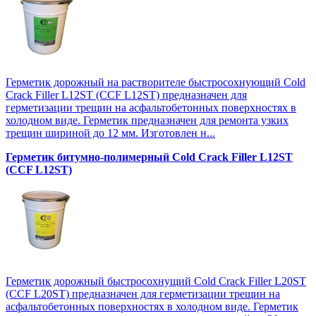
Герметик дорожный на растворителе быстросохнующий Cold
Crack Filler L12SТ (CCF L12SТ) предназначен для
герметизации трещин на асфальтобетонных поверхностях в
холодном виде. Герметик предназначен для ремонта узких
трещин шириной до 12 мм. Изготовлен н...
Герметик битумно-полимерный Cold Crack Filler L12SТ
(CCF L12SТ)
Герметик дорожный быстросохнущий Cold Crack Filler L20SТ
(CCF L20SТ) предназначен для герметизации трещин на
асфальтобетонных поверхностях в холодном виде. Герметик