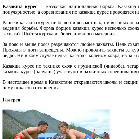
Казакша курес
— казахская национальная борьба. Казакша к
популярностью, а соревнования по казакша курес проводятся н
Ранее в казакша курес не было ни возрастных, ни весовых ог
ведения борьбы. Форма борцов казакша курес несколько схожа
захвата). Шьётся куртка из более прочного материала.
За пояс и выше пояса разрешаются любые захваты. Цель схват
Проходы в ноги запрещены. Можно проводить захваты за курт
бедро. Ни в коем случае нельзя касаться коленом ковра, из-за 
Казакша курес по технике схож с грузинской (чидаоба), тат
казакша курес (палуаны) участвуют в различных соревнованиях
В настоящее время в Казахстане открываются школы и секции,
нему никакого отношения.
Галерея