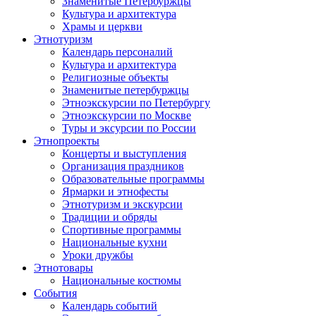
Знаменитые Петербуржцы
Культура и архитектура
Храмы и церкви
Этнотуризм
Календарь персоналий
Культура и архитектура
Религиозные объекты
Знаменитые петербуржцы
Этноэкскурсии по Петербургу
Этноэкскурсии по Москве
Туры и эксурсии по России
Этнопроекты
Концерты и выступления
Организация праздников
Образовательные программы
Ярмарки и этнофесты
Этнотуризм и экскурсии
Традиции и обряды
Спортивные программы
Национальные кухни
Уроки дружбы
Этнотовары
Национальные костюмы
События
Календарь событий