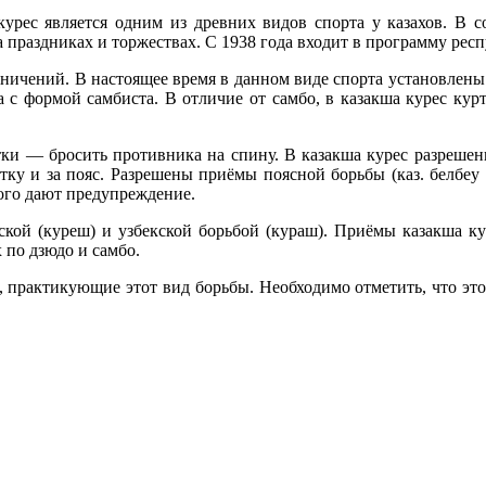
урес является одним из древних видов спорта у казахов. В с
а праздниках и торжествах. С 1938 года входит в программу ре
раничений. В настоящее время в данном виде спорта установле
 с формой самбиста. В отличие от самбо, в казакша курес кур
ки — бросить противника на спину. В казакша курес разрешены
ку и за пояс. Разрешены приёмы поясной борьбы (каз. белбеу 
этого дают предупреждение.
арской (куреш) и узбекской борьбой (кураш). Приёмы казакша 
 по дзюдо и самбо.
 практикующие этот вид борьбы. Необходимо отметить, что этот