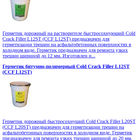
Герметик дорожный на растворителе быстросохнующий Cold
Crack Filler L12SТ (CCF L12SТ) предназначен для
герметизации трещин на асфальтобетонных поверхностях в
холодном виде. Герметик предназначен для ремонта узких
трещин шириной до 12 мм. Изготовлен н...
Герметик битумно-полимерный Cold Crack Filler L12SТ
(CCF L12SТ)
Герметик дорожный быстросохнущий Cold Crack Filler L20SТ
(CCF L20SТ) предназначен для герметизации трещин на
асфальтобетонных поверхностях в холодном виде. Герметик
предназначен для ремонта узких трещин шириной до 20 мм.