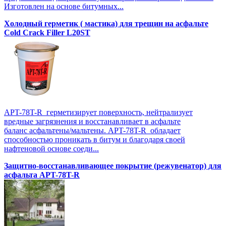
Изготовлен на основе битумных...
Холодный герметик ( мастика) для трещин на асфальте
Cold Crack Filler L20SТ
APT-78T-R герметизирует поверхность, нейтрализует
вредные загрязнения и восстанавливает в асфальте
баланс асфальтены/мальтены. APT-78T-R обладает
способностью проникать в битум и благодаря своей
нафтеновой основе соеди...
Защитно-восстанавливающее покрытие (режувенатор) для
асфальта APT-78T-R