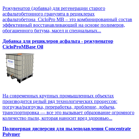
Режувенатор (добавка) для регенерации старого
асфальтобетонного гранулята в рециклерах
асфальтобетона CicloPro MB – это комбинированный состав
эффективный восстанавливающий на основе полимеров,
обогащенного битума, масел и специальных...
Добавка для рециклеров асфальта - режувенатор
CicloProMBase Oil
На современных крупных промышленных объектах
производится целый ряд технологических процессов:
погрузка/разгрузка, переработка, дробление, добыча,
транспортировка — все это вызывает образование огромного
количество пыли, которая наносит вред здоровью...
Полимерная дисперсия для пылеподавления Concentrate
Polymer