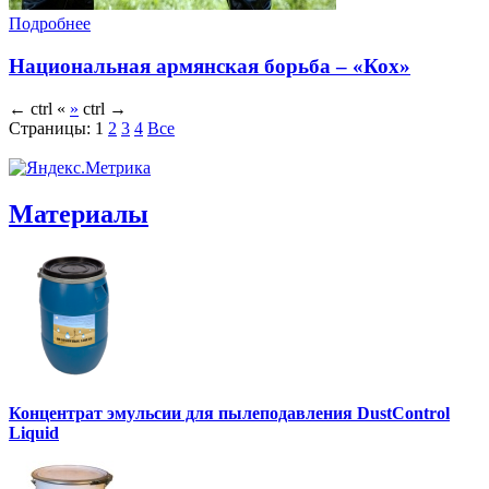
Подробнее
Национальная армянская борьба – «Кох»
←
ctrl
«
»
ctrl
→
Страницы:
1
2
3
4
Все
Материалы
Концентрат эмульсии для пылеподавления DustControl
Liquid