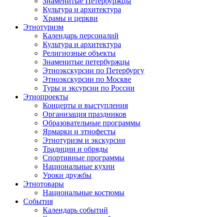
Знаменитые Петербуржцы
Культура и архитектура
Храмы и церкви
Этнотуризм
Календарь персоналий
Культура и архитектура
Религиозные объекты
Знаменитые петербуржцы
Этноэкскурсии по Петербургу
Этноэкскурсии по Москве
Туры и эксурсии по России
Этнопроекты
Концерты и выступления
Организация праздников
Образовательные программы
Ярмарки и этнофесты
Этнотуризм и экскурсии
Традиции и обряды
Спортивные программы
Национальные кухни
Уроки дружбы
Этнотовары
Национальные костюмы
События
Календарь событий