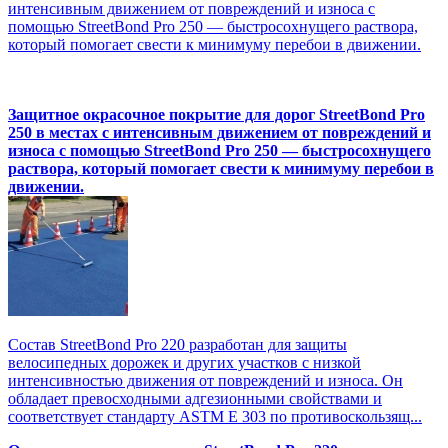
интенсивным движением от повреждений и износа с
помощью StreetBond Pro 250 — быстросохнущего раствора,
который помогает свести к минимуму перебои в движении.
Защитное окрасочное покрытие для дорог StreetBond Pro
250 в местах с интенсивным движением от повреждений и
износа с помощью StreetBond Pro 250 — быстросохнущего
раствора, который помогает свести к минимуму перебои в
движении.
Состав StreetBond Pro 220 разработан для защиты
велосипедных дорожек и других участков с низкой
интенсивностью движения от повреждений и износа. Он
обладает превосходными адгезионными свойствами и
соответствует стандарту ASTM E 303 по противоскользящ...