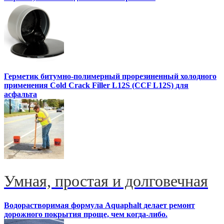
Герметик битумно-полимерный прорезиненный холодного
применения Cold Crack Filler L12S (ССF L12S) для
асфальта
Умная, простая и долговечная
Водорастворимая формула Aquaphalt делает ремонт
дорожного покрытия проще, чем когда-либо.