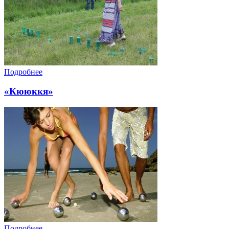
Подробнее
«Кююккя»
Подробнее