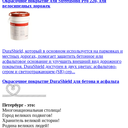
Окрасочное покрытие для StreetBond Pro 220, для
велосипедных дорожек
DuraShield, который в основном используется на парковках и
местных дорогах, помогает защитить бетонное или
асфальтовое основание и улучшить внешний вид дорожного
покрытия. DuraShield доступен в двух цветах: асфальтово-
сером и светоотражающем (SR) сер...
Окрасочное покрытие DuraShield для бетона и асфальта
Петербург - это:
Многонациональная столица!
Город великих подвигов!
Хранитель великой истории!
Родина великих людей!