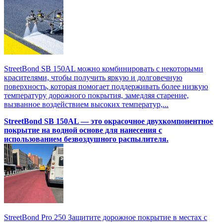
StreetBond SB 150AL можно комбинировать с некоторыми
красителями, чтобы получить яркую и долговечную
поверхность, которая помогает поддерживать более низкую
температуру дорожного покрытия, замедляя старение,
вызванное воздействием высоких температур,...
StreetBond SB 150AL — это окрасочное двухкомпонентное
покрытие на водной основе для нанесения с
использованием безвоздушного распылителя.
StreetBond Pro 250 Защитите дорожное покрытие в местах с