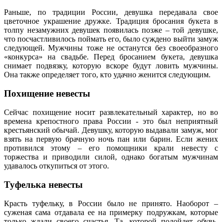
Раньше, по традиции России, девушка передавала свое
цветочное украшение дружке. Традиция бросания букета в
толпу незамужних девушек появилась позже – той девушке,
что посчастливилось поймать его, было суждено выйти замуж
следующей. Мужчины тоже не останутся без своеобразного
«конкурса» на свадьбе. Перед бросанием букета, девушка
снимает подвязку, которую вскоре будут ловить мужчины.
Она также определяет того, кто удачно женится следующим.
Похищение невесты
Сейчас похищение носит развлекательный характер, но во
времена крепостного права России - это был неприятный
крестьянский обычай. Девушку, которую выдавали замуж, мог
взять на первую брачную ночь пан или барин. Если жених
противился этому – его помощники крали невесту с
торжества и приводили силой, однако богатым мужчинам
удавалось откупиться от этого.
Туфелька невесты
Красть туфельку, в России было не принято. Наоборот –
суженая сама отдавала ее на примерку подружкам, которые
только ждали своего счастья. Та, которой подойдет обувь,