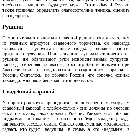
требовала выкуп от будущего мужа. Этот обычай России
также позволял определить благосостояние жениха, оценить
его щедрость.
Рушник
Самостоятельно вышитый невестой рушник считался одним
из главных атрибутов свадебного торжества, он навсегда
оставался с супругами после свадьбы, являлся частью
приданого девушки. При венчании супруги становятся на
рушник, им обвязывают руки новоиспеченных супругов,
навсегда скрепляя их вместе, этот атрибут используют при
благословении и подношении праздничного каравая в
России. Считалось, по обычаю России, что сорочка жениха
также должна была быть вышитой невестой.
Свадебный каравай
У порога родители преподносят новоиспеченным супругам
свадебный каравай с хлебом-солью - они должны по очереди
откусить кусок, таков обычай России. Раньше этот обычай
подразумевал гадание – какого пола будет младенец, куда
направятся расходы семьи. Однако современные молодожены
гадают, кто будет «ведущим» в семье, а кто «ведомым» в