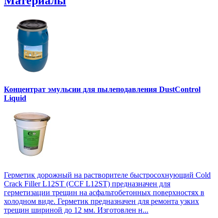
Материалы
Концентрат эмульсии для пылеподавления DustControl
Liquid
Герметик дорожный на растворителе быстросохнующий Cold
Crack Filler L12SТ (CCF L12SТ) предназначен для
герметизации трещин на асфальтобетонных поверхностях в
холодном виде. Герметик предназначен для ремонта узких
трещин шириной до 12 мм. Изготовлен н...