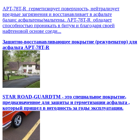
APT-78T-R герметизирует поверхность, нейтрализует
вредные загрязнения и восстанавливает в асфальте
баланс асфальтены/мальтены. APT-78T-R обладает
способностью проникать в битум и благодаря своей
нафтеновой основе соеди...
Защитно-восстанавливающее покрытие (режувенатор) для
асфальта APT-78T-R
STAR ROAD-GUARDTM - это специальное покрытие,
предназначенное для защиты и герметизации асфальта ,
который пришел в негодность за годы эксплуатации.