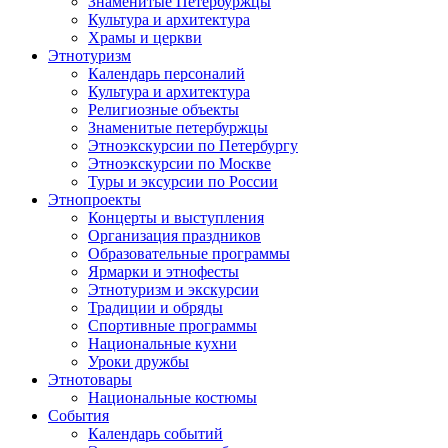
Знаменитые Петербуржцы
Культура и архитектура
Храмы и церкви
Этнотуризм
Календарь персоналий
Культура и архитектура
Религиозные объекты
Знаменитые петербуржцы
Этноэкскурсии по Петербургу
Этноэкскурсии по Москве
Туры и эксурсии по России
Этнопроекты
Концерты и выступления
Организация праздников
Образовательные программы
Ярмарки и этнофесты
Этнотуризм и экскурсии
Традиции и обряды
Спортивные программы
Национальные кухни
Уроки дружбы
Этнотовары
Национальные костюмы
События
Календарь событий