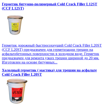
Герметик битумно-полимерный Cold Crack Filler L12SТ
(CCF L12SТ)
Герметик дорожный быстросохнущий Cold Crack Filler L20SТ
(CCF L20SТ) предназначен для герметизации трещин на
асфальтобетонных поверхностях в холодном виде. Герметик
предназначен для ремонта узких трещин шириной до 20 мм.
Изготовлен на основе битумных...
Холодный герметик ( мастика) для трещин на асфальте
Cold Crack Filler L20SТ