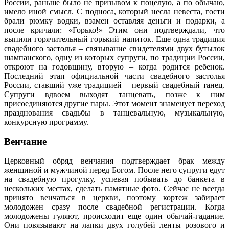
России, раньше было не призывом к поцелую, а по обычаю,
имело иной смысл. С подноса, который несла невеста, гости
брали рюмку водки, взамен оставляя деньги и подарки, а
после кричали: «Горько!» Этим они подтверждали, что
выпили горячительный горький напиток. Еще одна традиция
свадебного застолья – связывание свидетелями двух бутылок
шампанского, одну из которых супруги, по традиции России,
откроют на годовщину, вторую – когда родится ребенок.
Последний этап официальной части свадебного застолья
России, ставший уже традицией – первый свадебный танец.
Супруги вдвоем выходят танцевать, позже к ним
присоединяются другие пары. Этот момент знаменует переход
празднования свадьбы в танцевальную, музыкальную,
конкурсную программу.
Венчание
Церковный обряд венчания подтверждает брак между
женщиной и мужчиной перед Богом. После него супруги едут
на свадебную прогулку, успевая побывать до банкета в
нескольких местах, сделать памятные фото. Сейчас не всегда
принято венчаться в церкви, поэтому кортеж забирает
молодожен сразу после свадебной регистрации. Когда
молодожены гуляют, происходит еще один обычай-гадание.
Они повязывают на лапки двух голубей ленты розового и