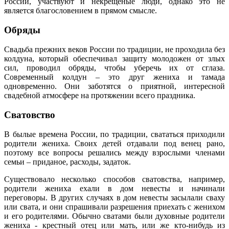
России, участвуют и некрещеные люди, однако это не
является благословением в прямом смысле.
Обряды
Свадьба прежних веков России по традиции, не проходила без
колдуна, который обеспечивал защиту молодожен от злых
сил, проводил обряды, чтобы уберечь их от сглаза.
Современный колдун – это друг жениха и тамада
одновременно. Они заботятся о приятной, интересной
свадебной атмосфере на протяжении всего праздника.
Сватовство
В былые времена России, по традиции, свататься приходили
родители жениха. Своих детей отдавали под венец рано,
поэтому все вопросы решались между взрослыми членами
семьи – приданое, расходы, задаток.
Существовало несколько способов сватовства, например,
родители жениха ехали в дом невесты и начинали
переговоры. В других случаях в дом невесты засылали сваху
или свата, и они спрашивали разрешения приехать с женихом
и его родителями. Обычно сватами были духовные родители
жениха - крестный отец или мать, или же кто-нибудь из