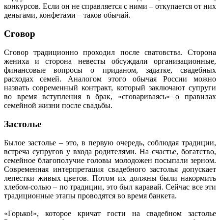
конкурсов. Если он не справляется с ними – откупается от них
деньгами, конфетами – таков обычай.
Сговор
Сговор традиционно проходил после сватовства. Сторона
жениха и сторона невесты обсуждали организационные,
финансовые вопросы о приданом, задатке, свадебных
расходах семей. Аналогом этого обычая России можно
назвать современный контракт, который заключают супруги
во время вступления в брак, «сговариваясь» о правилах
семейной жизни после свадьбы.
Застолье
Былое застолье – это, в первую очередь, соблюдая традиции,
встреча супругов у входа родителями. На счастье, богатство,
семейное благополучие головы молодожен посыпали зерном.
Современная интерпретация свадебного застолья допускает
лепестки живых цветов. Потом их должны были накормить
хлебом-солью – по традиции, это был каравай. Сейчас все эти
традиционные этапы проводятся во время банкета.
«Горько!», которое кричат гости на свадебном застолье