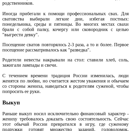
родственников.
Иногда прибегали к помощи профессиональных свах. Для
сватовства выбирали легкие дни, избегая постных:
понедельника, среды и пятницы. Во многих местах свахи
брали с собой палку, кочергу или сковородник с целью
"выгрести девку".
Посещение сватов повторялось 2-3 раза, а то и более. Первое
посещение рассматривалось как "разведка".
Родители невесты накрывали на стол: ставили хлеб, соль,
зажигали лампады и свечи.
С течением времени традиция России изменилась, люди
женятся по любви, но считается жестом уважения и обычаем
со стороны жениха, наведаться к родителям суженой, чтобы
попросить ее руки.
Выкуп
Раньше выкуп носил исключительно финансовый характер -
жениху требовалось доказать свою состоятельность. Сейчас
этот обычай России превратился в игру, где суженому
подружки готовят множество заданий, головоломок,