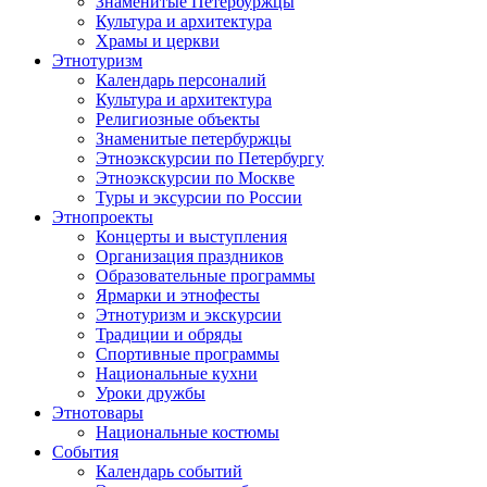
Знаменитые Петербуржцы
Культура и архитектура
Храмы и церкви
Этнотуризм
Календарь персоналий
Культура и архитектура
Религиозные объекты
Знаменитые петербуржцы
Этноэкскурсии по Петербургу
Этноэкскурсии по Москве
Туры и эксурсии по России
Этнопроекты
Концерты и выступления
Организация праздников
Образовательные программы
Ярмарки и этнофесты
Этнотуризм и экскурсии
Традиции и обряды
Спортивные программы
Национальные кухни
Уроки дружбы
Этнотовары
Национальные костюмы
События
Календарь событий