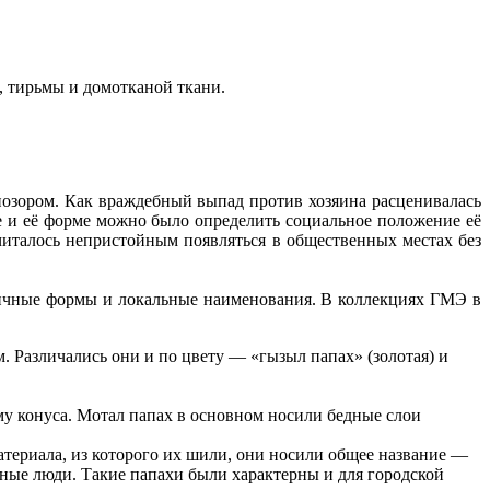
, тирьмы и домотканой ткани.
позором. Как враждебный выпад против хозяина расценивалась
е и её форме можно было определить социальное положение её
читалось непристойным появляться в общественных местах без
личные формы и локальные наименования. В коллекциях ГМЭ в
. Различались они и по цвету — «гызыл папах» (золотая) и
му конуса. Мотал папах в основном носили бедные слои
териала, из которого их шили, они носили общее название —
очные люди. Такие папахи были характерны и для городской