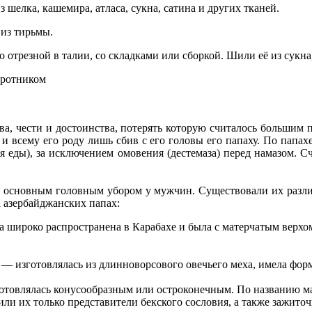
шелка, кашемира, атласа, сукна, сатина и других тканей.
 из тирьмы.
 отрезной в талии, со складками или сборкой. Шили её из сукна
оротником
а, чести и достоинства, потерять которую считалось большим 
и всему его роду лишь сбив с его головы его папаху. По папах
я еды), за исключением омовения (дестемаза) перед намазом. С
лись основным головным убором у мужчин. Существовали их раз
а азербайджанских папах:
 широко распространена в Карабахе и была с матерчатым верхом
— изготовлялась из длинноворсового овечьего меха, имела фор
товлялась конусообразным или остроконечным. По названию ма
или их только представители бекского сословия, а также зажит