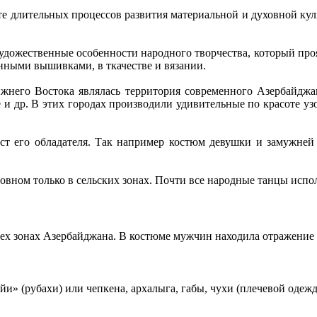
е длительных процессов развития материальной и духовной культ
удожественные особенности народного творчества, который про
енными вышивками, в ткачестве и вязании.
ижнего Востока являлась территория современного Азербайдж
 и др. В этих городах производили удивительные по красоте уз
аст его обладателя. Так например костюм девушки и замужн
овном только в сельских зонах. Почти все народные танцы исп
х зонах Азербайджана. В костюме мужчин находила отражение к
и» (рубахи) или чепкена, архалыга, габы, чухи (плечевой одежд