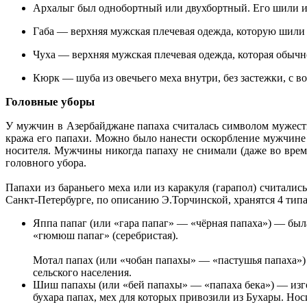
Архалыг был однобортный или двухбортный. Его шили из 
Габа — верхняя мужская плечевая одежда, которую шили
Чуха — верхняя мужская плечевая одежда, которая обычно
Кюрк — шуба из овечьего меха внутри, без застежки, с в
Головные уборы
У мужчин в Азербайджане папаха считалась символом мужеств
кража его папахи. Можно было нанести оскорбление мужчине 
носителя. Мужчины никогда папаху не снимали (даже во врем
головного убора.
Папахи из бараньего меха или из каракуля (гарапол) счита
Санкт-Петербурге, по описанию Э.Торчинской, хранятся 4 тип
Яппа папаг (или «гара папаг» — «чёрная папаха») — была
«гюмюш папаг» (серебристая).
Мотал папах (или «чобан папахы» — «пастушья папаха») 
сельского населения.
Шиш папахы (или «бей папахы» — «папаха бека») — изго
бухара папах, мех для которых привозили из Бухары. Нос