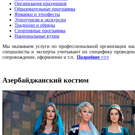
Организация праздников
Образовательные программы
Ярмарки и этнофесты
Этнотуризм и экскурсии
Традиции и обряды
Спортивные программы
Национальные кухни
Мы оказываем услуги по профессиональной организации на
специалисты и эксперты учитывают их специфику проведени
сопровождение, оформление и т.п.
Подробнее >>>
Азербайджанский костюм