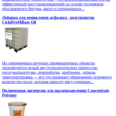
эффективный восстанавливающий на основе полимеров,
обогащенного битума, масел и специальных...
Добавка для рециклеров асфальта - режувенатор
CicloProMBase Oil
На современных крупных промышленных объектах
производится целый ряд технологических процессов:
погрузка/разгрузка, переработка, дробление, добыча,
транспортировка — все это вызывает образование огромного
количество пыли, которая наносит вред здоровью...
Полимерная дисперсия для пылеподавления Concentrate
Polymer