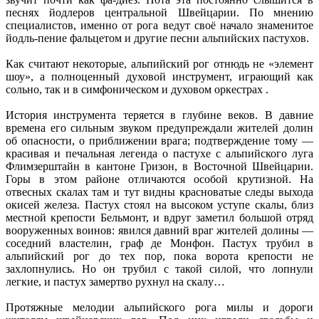
песнях йодлеров центральной Швейцарии. По мнению
специалистов, именно от рога ведут своё начало знаменитое
йодль-пение фальцетом и другие песни альпийских пастухов.
Как считают некоторые, альпийский рог отнюдь не «элемент
шоу», а полноценный духовой инструмент, играющий как
сольно, так и в симфоническом и духовом оркестрах .
История инструмента теряется в глубине веков. В давние
времена его сильным звуком предупреждали жителей долин
об опасности, о приближении врага; подтверждение тому —
красивая и печальная легенда о пастухе с альпийского луга
Флимзерштайн в кантоне Гризон, в Восточной Швейцарии.
Горы в этом районе отличаются особой крутизной. На
отвесных скалах там и тут видны красноватые следы выхода
окисей железа. Пастух стоял на высоком уступе скалы, близ
местной крепости Бельмонт, и вдруг заметил большой отряд
вооруженных воинов: явился давний враг жителей долины —
соседний властелин, граф де Монфон. Пастух трубил в
альпийский рог до тех пор, пока ворота крепости не
захлопнулись. Но он трубил с такой силой, что лопнули
легкие, и пастух замертво рухнул на скалу…
Протяжные мелодии альпийского рога милы и дороги