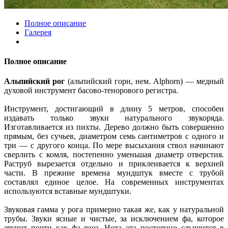
Полное описание
Галерея
Полное описание
Альпийский рог
(альпийский горн, нем. Alphorn) — медный
духовой инструмент басово-тенорового регистра.
Инструмент, достигающий в длину 5 метров, способен
издавать только звуки натурального звукоряда.
Изготавливается из пихты. Дерево должно быть совершенно
прямым, без сучьев, диаметром семь сантиметров с одного и
три — с другого конца. По мере высыхания ствол начинают
сверлить с комля, постепенно уменьшая диаметр отверстия.
Раструб вырезается отдельно и приклеивается к верхней
части. В прежние времена мундштук вместе с трубой
составлял единое целое. На современных инструментах
используются вставные мундштуки.
Звуковая гамма у рога примерно такая же, как у натуральной
трубы. Звуки ясные и чистые, за исключением фа, которое
звучит почти как фа-диез. Нота эта постоянно слышится в