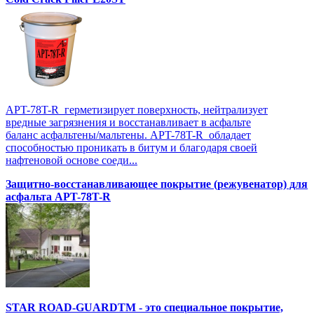
APT-78T-R герметизирует поверхность, нейтрализует
вредные загрязнения и восстанавливает в асфальте
баланс асфальтены/мальтены. APT-78T-R обладает
способностью проникать в битум и благодаря своей
нафтеновой основе соеди...
Защитно-восстанавливающее покрытие (режувенатор) для
асфальта APT-78T-R
STAR ROAD-GUARDTM - это специальное покрытие,