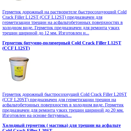
Герметик дорожный на растворителе быстросохнующий Cold
Crack Filler L12SТ (CCF L12SТ) предназначен для
герметизации трещин на асфальтобетонных поверхностях в
холодном виде. Герметик предназначен для ремонта узких
трещин шириной до 12 мм. Изготовлен н...
Герметик битумно-полимерный Cold Crack Filler L12SТ
(CCF L12SТ)
Герметик дорожный быстросохнущий Cold Crack Filler L20SТ
(CCF L20SТ) предназначен для герметизации трещин на
асфальтобетонных поверхностях в холодном виде. Герметик
предназначен для ремонта узких трещин шириной до 20 мм.
Изготовлен на основе битумных...
Холодный герметик ( мастика) для трещин на асфальте
Cold Crack Filler L20SТ