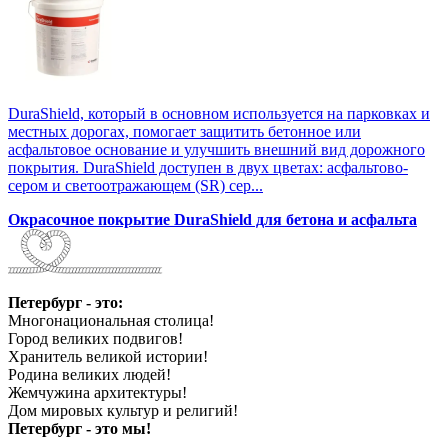
DuraShield, который в основном используется на парковках и
местных дорогах, помогает защитить бетонное или
асфальтовое основание и улучшить внешний вид дорожного
покрытия. DuraShield доступен в двух цветах: асфальтово-
сером и светоотражающем (SR) сер...
Окрасочное покрытие DuraShield для бетона и асфальта
Петербург - это:
Многонациональная столица!
Город великих подвигов!
Хранитель великой истории!
Родина великих людей!
Жемчужина архитектуры!
Дом мировых культур и религий!
Петербург - это мы!