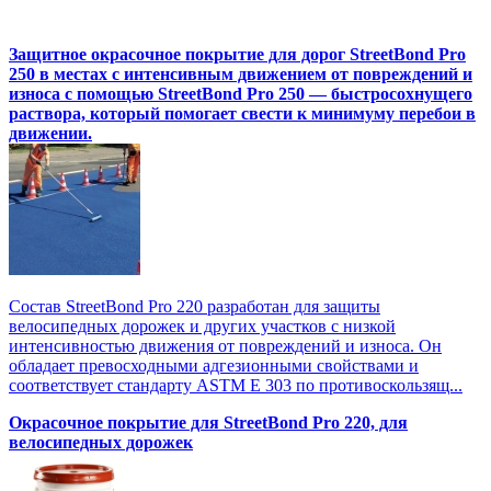
Защитное окрасочное покрытие для дорог StreetBond Pro
250 в местах с интенсивным движением от повреждений и
износа с помощью StreetBond Pro 250 — быстросохнущего
раствора, который помогает свести к минимуму перебои в
движении.
Состав StreetBond Pro 220 разработан для защиты
велосипедных дорожек и других участков с низкой
интенсивностью движения от повреждений и износа. Он
обладает превосходными адгезионными свойствами и
соответствует стандарту ASTM E 303 по противоскользящ...
Окрасочное покрытие для StreetBond Pro 220, для
велосипедных дорожек