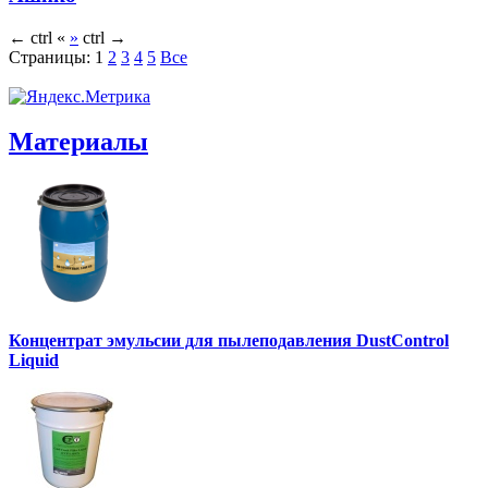
←
ctrl
«
»
ctrl
→
Страницы:
1
2
3
4
5
Все
Материалы
Концентрат эмульсии для пылеподавления DustControl
Liquid