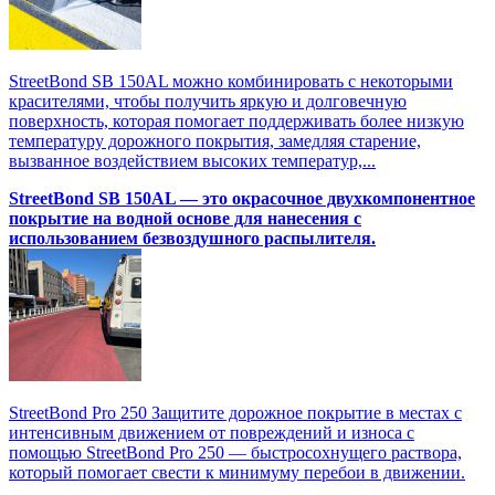
StreetBond SB 150AL можно комбинировать с некоторыми
красителями, чтобы получить яркую и долговечную
поверхность, которая помогает поддерживать более низкую
температуру дорожного покрытия, замедляя старение,
вызванное воздействием высоких температур,...
StreetBond SB 150AL — это окрасочное двухкомпонентное
покрытие на водной основе для нанесения с
использованием безвоздушного распылителя.
StreetBond Pro 250 Защитите дорожное покрытие в местах с
интенсивным движением от повреждений и износа с
помощью StreetBond Pro 250 — быстросохнущего раствора,
который помогает свести к минимуму перебои в движении.