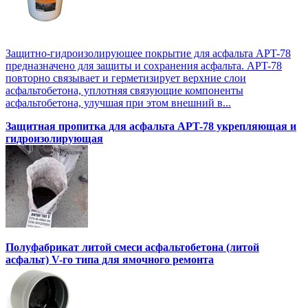
Защитно-гидроизолирующее покрытие для асфальта APT-78
предназначено для защиты и сохранения асфальта. APT-78
повторно связывает и герметизирует верхние слои
асфальтобетона, уплотняя связующие компоненты
асфальтобетона, улучшая при этом внешний в...
Защитная пропитка для асфальта APT-78 укрепляющая и
гидроизолирующая
Полуфабрикат литой смеси асфальтобетона (литой
асфальт) V-го типа для ямочного ремонта