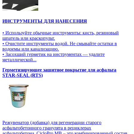
ИНСТРУМЕНТЫ ДЛЯ НАНЕСЕНИЯ
• Используйте обычные инструменты: кисть, резиновый
шпатель или краскопульт.
• Очистите инструменты водой. Не смывайте остатки в
водоемы или канализацию.
• Засохший герметик на инструментах — удалите
металлической...
Герметизирующее защитное покрытие для асфальта
STAR-SEAL (RTS)
Режувенатор (добавка) для регенерации старого
асфальтобетонного гранулята в рециклерах
асфальтобетона CicloPro MB – это комбинированный состав