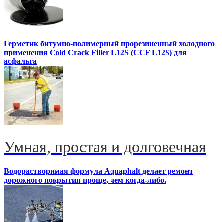
Герметик битумно-полимерный прорезиненный холодного
применения Cold Crack Filler L12S (ССF L12S) для
асфальта
Умная, простая и долговечная
Водорастворимая формула Aquaphalt делает ремонт
дорожного покрытия проще, чем когда-либо.