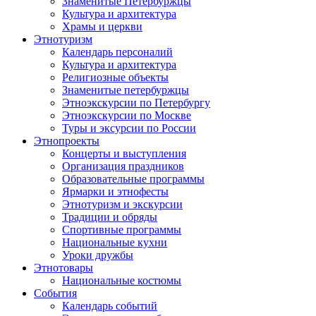
Знаменитые Петербуржцы
Культура и архитектура
Храмы и церкви
Этнотуризм
Календарь персоналий
Культура и архитектура
Религиозные объекты
Знаменитые петербуржцы
Этноэкскурсии по Петербургу
Этноэкскурсии по Москве
Туры и эксурсии по России
Этнопроекты
Концерты и выступления
Организация праздников
Образовательные программы
Ярмарки и этнофесты
Этнотуризм и экскурсии
Традиции и обряды
Спортивные программы
Национальные кухни
Уроки дружбы
Этнотовары
Национальные костюмы
События
Календарь событий