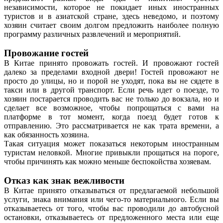
независимости, которое не покидает иных иностранных
туристов и в азиатской стране, здесь неведомо, и поэтому
хозяин считает своим долгом предложить наиболее полную
программу различных развлечений и мероприятий.
Провожание гостей
В Китае принято провожать гостей. И провожают гостей
далеко за пределами входной двери! Гостей провожают не
просто до улицы, но и порой не уходят, пока вы не сядете в
такси или в другой транспорт. Если речь идет о поезде, то
хозяин постарается проводить вас не только до вокзала, но и
сделает все возможное, чтобы попрощаться с вами на
платформе в тот момент, когда поезд будет готов к
отправлению. Это рассматривается не как трата времени, а
как обязанность хозяина.
Такая ситуация может показаться некоторым иностранным
туристам неловкой. Многие привыкли прощаться на пороге,
чтобы причинять как можно меньше беспокойства хозяевам.
Отказ как знак вежливости
В Китае принято отказываться от предлагаемой небольшой
услуги, знака внимания или чего-то материального. Если вы
отказываетесь от того, чтобы вас проводили до автобусной
остановки, отказываетесь от предложенного места или еще