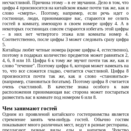
несчастливой. Причина этому – в ее звучании. Дело в том, что
цифра 4 произносится на китайском языке почти так же, как и
слово «смерть». Поэтому, например, если речь идет о
гостинице, люди, принимающие вас, стараются не селить
гостей в комнату, имеющую в своем номере цифру 4. А в
некоторых гостиницах совсем стараются избегать этой цифры
– в них нет четвертого этажа или комнаты номер 4.
Соответственно, после цифры 3 может следовать сразу цифра
5.
Китайцы любят четные номера (кроме цифры 4, естественно),
поэтому в подарках количество предметов может равняться 2,
4, 6, 8 или 10. Цифра 6 к тому же звучит почти так же, как и
слово "течение". Поэтому цифра 6, которая может намекать на
то, что все сложится гладко, считается счастливой. Цифра 8
произносится почти так же, как и слово «становиться»
(например, становиться богатым). Поэтому цифра 8 считается
очень счастливой. В качестве знака особого к вам
расположения принимающая вас сторона может постараться
разместить вас в комнате под номером 6 или 8.
Чем занимают гостей
Одним из проявлений китайского гостеприимства является
стремление занять чем-нибудь гостей. Обычно гостям
показывают много различных мест, ведут в разные рестораны,
предлагают разные виды еды и напитков. Чувство