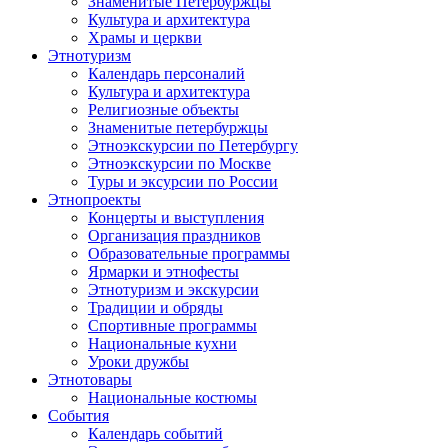
Знаменитые Петербуржцы
Культура и архитектура
Храмы и церкви
Этнотуризм
Календарь персоналий
Культура и архитектура
Религиозные объекты
Знаменитые петербуржцы
Этноэкскурсии по Петербургу
Этноэкскурсии по Москве
Туры и эксурсии по России
Этнопроекты
Концерты и выступления
Организация праздников
Образовательные программы
Ярмарки и этнофесты
Этнотуризм и экскурсии
Традиции и обряды
Спортивные программы
Национальные кухни
Уроки дружбы
Этнотовары
Национальные костюмы
События
Календарь событий