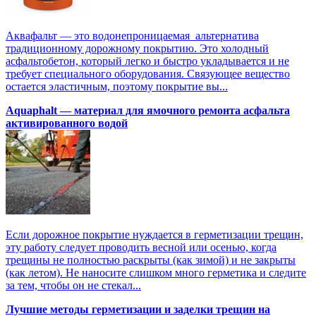
Аквафальт — это водонепроницаемая альтернатива
традиционному дорожному покрытию. Это холодный
асфальтобетон, который легко и быстро укладывается и не
требует специального оборудования. Связующее вещество
остается эластичным, поэтому покрытие вы...
Aquaphalt — материал для ямочного ремонта асфальта
активированного водой
Если дорожное покрытие нуждается в герметизации трещин,
эту работу следует проводить весной или осенью, когда
трещины не полностью раскрыты (как зимой) и не закрыты
(как летом). Не наносите слишком много герметика и следите
за тем, чтобы он не стекал...
Лучшие методы герметизации и заделки трещин на