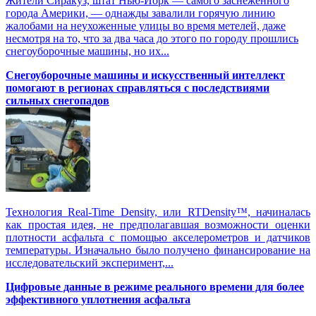
Жители Сиракуз, штат Нью-Йорк — самого заснеженного
города Америки, — однажды завалили горячую линию
жалобами на неухоженные улицы во время метелей, даже
несмотря на то, что за два часа до этого по городу прошлись
снегоуборочные машины, но их...
Снегоуборочные машины и искусственный интеллект
помогают в регионах справляться с последствиями
сильных снегопадов
Технология Real-Time Density, или RTDensity™, начиналась
как простая идея, не предполагавшая возможности оценки
плотности асфальта с помощью акселерометров и датчиков
температуры. Изначально было получено финансирование на
исследовательский эксперимент,...
Цифровые данные в режиме реального времени для более
эффективного уплотнения асфальта