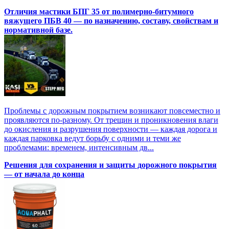
Отличия мастики БПГ 35 от полимерно‑битумного
вяжущего ПБВ 40 — по назначению, составу, свойствам и
нормативной базе.
Проблемы с дорожным покрытием возникают повсеместно и
проявляются по-разному. От трещин и проникновения влаги
до окисления и разрушения поверхности — каждая дорога и
каждая парковка ведут борьбу с одними и теми же
проблемами: временем, интенсивным дв...
Решения для сохранения и защиты дорожного покрытия
— от начала до конца