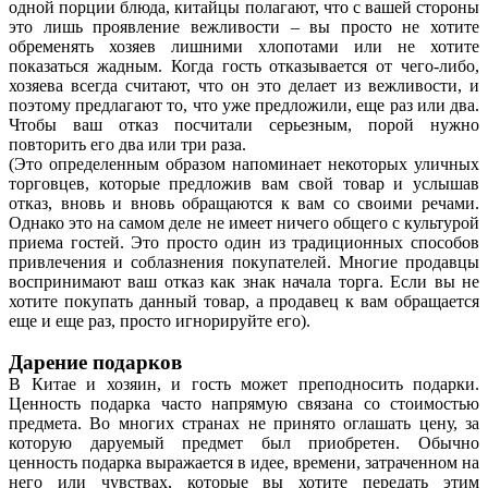
одной порции блюда, китайцы полагают, что с вашей стороны
это лишь проявление вежливости – вы просто не хотите
обременять хозяев лишними хлопотами или не хотите
показаться жадным. Когда гость отказывается от чего-либо,
хозяева всегда считают, что он это делает из вежливости, и
поэтому предлагают то, что уже предложили, еще раз или два.
Чтобы ваш отказ посчитали серьезным, порой нужно
повторить его два или три раза.
(Это определенным образом напоминает некоторых уличных
торговцев, которые предложив вам свой товар и услышав
отказ, вновь и вновь обращаются к вам со своими речами.
Однако это на самом деле не имеет ничего общего с культурой
приема гостей. Это просто один из традиционных способов
привлечения и соблазнения покупателей. Многие продавцы
воспринимают ваш отказ как знак начала торга. Если вы не
хотите покупать данный товар, а продавец к вам обращается
еще и еще раз, просто игнорируйте его).
Дарение подарков
В Китае и хозяин, и гость может преподносить подарки.
Ценность подарка часто напрямую связана со стоимостью
предмета. Во многих странах не принято оглашать цену, за
которую даруемый предмет был приобретен. Обычно
ценность подарка выражается в идее, времени, затраченном на
него или чувствах, которые вы хотите передать этим