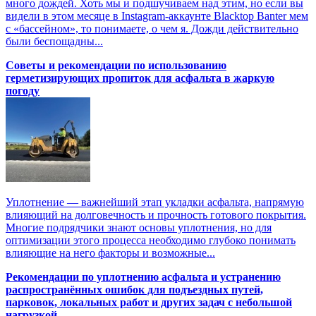
много дождей. Хоть мы и подшучиваем над этим, но если вы
видели в этом месяце в Instagram-аккаунте Blacktop Banter мем
с «бассейном», то понимаете, о чем я. Дожди действительно
были беспощадны...
Советы и рекомендации по использованию
герметизирующих пропиток для асфальта в жаркую
погоду
Уплотнение — важнейший этап укладки асфальта, напрямую
влияющий на долговечность и прочность готового покрытия.
Многие подрядчики знают основы уплотнения, но для
оптимизации этого процесса необходимо глубоко понимать
влияющие на него факторы и возможные...
Рекомендации по уплотнению асфальта и устранению
распространённых ошибок для подъездных путей,
парковок, локальных работ и других задач с небольшой
нагрузкой