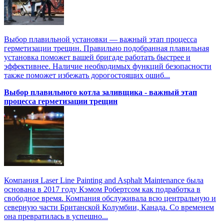
Выбор плавильной установки — важный этап процесса
герметизации трещин. Правильно подобранная плавильная
установка поможет вашей бригаде работать быстрее и
эффективнее. Наличие необходимых функций безопасности
также поможет избежать дорогостоящих ошиб...
Выбор плавильного котла заливщика - важный этап
процесса герметизации трещин
Компания Laser Line Painting and Asphalt Maintenance была
основана в 2017 году Кэмом Робертсом как подработка в
свободное время. Компания обслуживала всю центральную и
северную части Британской Колумбии, Канада. Со временем
она превратилась в успешно...