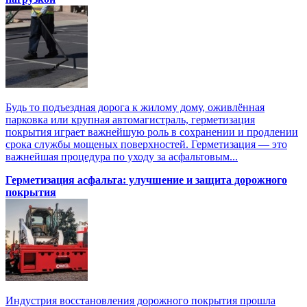
Будь то подъездная дорога к жилому дому, оживлённая
парковка или крупная автомагистраль, герметизация
покрытия играет важнейшую роль в сохранении и продлении
срока службы мощеных поверхностей. Герметизация — это
важнейшая процедура по уходу за асфальтовым...
Герметизация асфальта: улучшение и защита дорожного
покрытия
Индустрия восстановления дорожного покрытия прошла