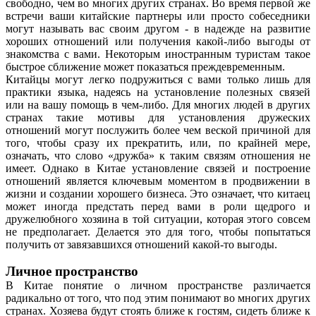
свободно, чем во многих других странах. Во время первой же
встречи ваши китайские партнеры или просто собеседники
могут называть вас своим другом - в надежде на развитие
хороших отношений или получения какой-либо выгоды от
знакомства с вами. Некоторым иностранным туристам такое
быстрое сближение может показаться преждевременным.
Китайцы могут легко подружиться с вами только лишь для
практики языка, надеясь на установление полезных связей
или на вашу помощь в чем-либо. Для многих людей в других
странах такие мотивы для установления дружеских
отношений могут послужить более чем веской причиной для
того, чтобы сразу их прекратить, или, по крайней мере,
означать, что слово «дружба» к таким связям отношения не
имеет. Однако в Китае установление связей и построение
отношений является ключевым моментом в продвижении в
жизни и создании хорошего бизнеса. Это означает, что китаец
может иногда предстать перед вами в роли щедрого и
дружелюбного хозяина в той ситуации, которая этого совсем
не предполагает. Делается это для того, чтобы попытаться
получить от завязавшихся отношений какой-то выгоды.
Личное пространство
В Китае понятие о личном пространстве различается
радикально от того, что под этим понимают во многих других
странах. Хозяева будут стоять ближе к гостям, сидеть ближе к