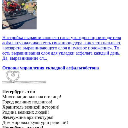
Настройка выравнивающего слоя: у каждого производителя
асфальтоукладчиков есть своя процедура, как я это называю,
«возврата выравнивающего слоя в нулевое положение». То
есть выравнивания слоя для укладки асфальта каждый день.
Да, выравнивание сл...
Основы управления укладкой асфальтобетона
Петербург - это:
Многонациональная столица!
Город великих подвигов!
Хранитель великой истории!
Родина великих людей!
Жемчужина архитектуры!
Дом мировых культур и религий!
Петербург - это мы!