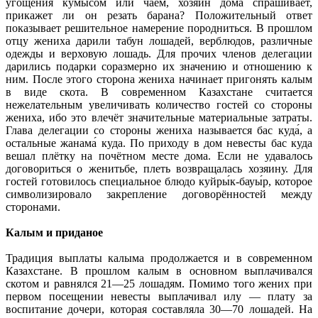
угощения кумысом или чаем, хозяин дома спрашивает,
прикажет ли он резать барана? Положительный ответ
показывает решительное намерение породниться. В прошлом
отцу жениха дарили табун лошадей, верблюдов, различные
одежды и верховую лошадь. Для прочих членов делегации
дарились подарки соразмерно их значению и отношению к
ним. После этого сторона жениха начинает пригонять калым
в виде скота. В современном Казахстане считается
нежелательным увеличивать количество гостей со стороны
жениха, ибо это влечёт значительные материальные затраты.
Глава делегации со стороны жениха называется бас куда́, а
остальные жанама́ куда. По приходу в дом невесты бас куда
вешал плётку на почётном месте дома. Если не удавалось
договориться о женитьбе, плеть возвращалась хозяину. Для
гостей готовилось специальное блюдо куйры́к-бауы́р, которое
символизировало закрепление договорённостей между
сторонами.
Калым и приданое
Традиция выплаты калыма продолжается и в современном
Казахстане. В прошлом калым в основном выплачивался
скотом и равнялся 21—25 лошадям. Помимо того жених при
первом посещении невесты выплачивал илу — плату за
воспитание дочери, которая составляла 30—70 лошадей. На