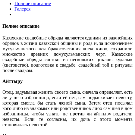
Полное описание
Галерея
Полное описание
Казахские свадебные обряды являются одними из важнейших
обрядов в жизни казахской общины и рода и, за исключением
мусульманского акта бракосочетания «неке кию», сохранили
множество древних домусульманских черт. Казахские
свадебные обряды состоят из нескольких циклов: кудалык
(сватовство), подготовка к свадьбе, свадебный той и ритуалы
после свадьбы.
Айттыру
Отец, задумывая женить своего сына, сначала определяет, есть
ли у него избранница, если её нет, сам подыскивает невесту,
которая смогла бы стать женой сына. Затем отец посылал
кого-либо из знакомых или родственников либо сам шёл в дом
избранницы, чтобы узнать, не против ли айттыру родители
невесты. Если те согласны, их дочь с этого момента
становилась невестой.