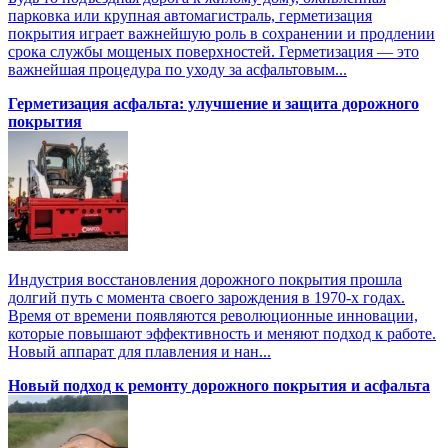
парковка или крупная автомагистраль, герметизация
покрытия играет важнейшую роль в сохранении и продлении
срока службы мощеных поверхностей. Герметизация — это
важнейшая процедура по уходу за асфальтовым...
Герметизация асфальта: улучшение и защита дорожного
покрытия
Индустрия восстановления дорожного покрытия прошла
долгий путь с момента своего зарождения в 1970-х годах.
Время от времени появляются революционные инновации,
которые повышают эффективность и меняют подход к работе.
Новый аппарат для плавления и нан...
Новый подход к ремонту дорожного покрытия и асфальта