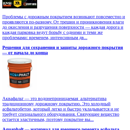
Проблемы с дорожным покрытием возникают повсеместно и
проявляются по-разному. От трещин и проникновения влаги
до окисления и разрушения поверхности — каждая дорога и
каждая парковка ведут борьбу с одними и теми же
проблемами: временем, интенсивным дв...
Решения для сохранения и защиты дорожного покрытия
— от начала до конца
Аквафальт — это водонепроницаемая альтернатива
традиционному дорожному покрытию. Это холодный
асфальтобетон, который легко и быстро укладывается и не
требует специального оборудования. Связующее вещество
остается эластичным, поэтому покрытие вы...
Aquaphalt — материал для ямочного ремонта асфальта