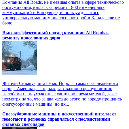
Компания All Roads, не имевшая опыта в сфере технического
обслуживания, взялась за ремонт 1800 инженерных
коммуникаций в Ванкувере, используя для этого
универсальную машину, аналогов которой в Канаде еще не
было.
Высокоэффективный подход компании All Roads к
ремонту проселочных дорог
Жители Сиракуз, штат Нью-Йорк — самого заснеженного
города Америки, — однажды завалили горячую линию
жалобами на неухоженные улицы во время метелей, даже
несмотря на то, что за два часа до этого по городу прошлись
снегоуборочные машины, но их...
Снегоуборочные машины и искусственный интеллект
помогают в регионах справляться с последствиями
сильных снегопадов