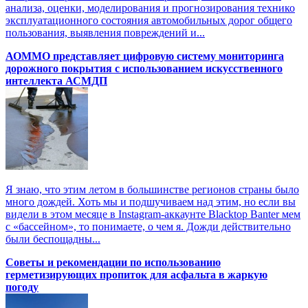
анализа, оценки, моделирования и прогнозирования технико
эксплуатационного состояния автомобильных дорог общего
пользования, выявления повреждений и...
АОММО представляет цифровую систему мониторинга
дорожного покрытия с использованием искусственного
интеллекта АСМДП
Я знаю, что этим летом в большинстве регионов страны было
много дождей. Хоть мы и подшучиваем над этим, но если вы
видели в этом месяце в Instagram-аккаунте Blacktop Banter мем
с «бассейном», то понимаете, о чем я. Дожди действительно
были беспощадны...
Советы и рекомендации по использованию
герметизирующих пропиток для асфальта в жаркую
погоду