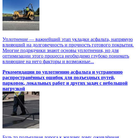
Уплотнение — важнейший этап укладки асфальта, напрямую
влияющий на долговечность и прочность готового покрытия.
Многие подрядчики знают основы уплотнения, но для
оптимизации этого процесса необходимо глубоко понимать
влияющие на него факторы и возможные...
Рекомендации по уплотнению асфальта и устранению
распространённых ошибок для подъездных путей,
парковок, локальных работ и других задач с небольшой
нагрузкой
Будь то подъездная дорога к жилому дому, оживлённая