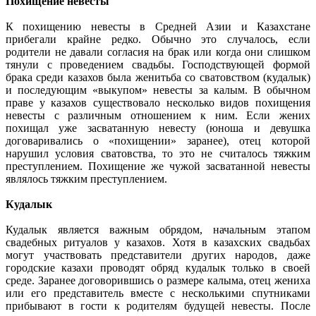
Похищение невесты
К похищению невесты в Средней Азии и Казахстане
прибегали крайне редко. Обычно это случалось, если
родители не давали согласия на брак или когда они слишком
тянули с проведением свадьбы. Господствующей формой
брака среди казахов была женитьба со сватовством (кудалык)
и последующим «выкупом» невесты за калым. В обычном
праве у казахов существовало несколько видов похищения
невесты с различным отношением к ним. Если жених
похищал уже засватанную невесту (юноша и девушка
договаривались о «похищении» заранее), отец которой
нарушил условия сватовства, то это не считалось тяжким
преступлением. Похищение же чужой засватанной невесты
являлось тяжким преступлением.
Кудалык
Кудалык является важным обрядом, начальным этапом
свадебных ритуалов у казахов. Хотя в казахских свадьбах
могут участвовать представители других народов, даже
городские казахи проводят обряд кудалык только в своей
среде. Заранее договорившись о размере калыма, отец жениха
или его представитель вместе с несколькими спутниками
прибывают в гости к родителям будущей невесты. После