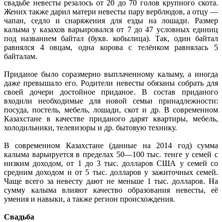
свадьбе невесты резалось от 20 до 70 голов крупного скота.
Жених также дарил матери невесты пару верблюдов, а отцу —
чапан, седло и снаряжения для езды на лошади. Размер
калыма у казахов варьировался от 7 до 47 условных единиц
под названием байтал (букв. кобылица). Так, один байтал
равнялся 4 овцам, одна корова с телёнком равнялась 5
байталам.
Приданое было соразмерно выплаченному калыму, а иногда
даже превышало его. Родители невесты обязаны собрать для
своей дочери достойное приданое. В состав приданого
входили необходимые для новой семьи принадлежности:
посуда, постель, мебель, лошади, скот и др. В современном
Казахстане в качестве приданого дарят квартиры, мебель,
холодильники, телевизоры и др. бытовую технику.
В современном Казахстане (данные на 2014 год) сумма
калыма варьируется в пределах 50—100 тыс. тенге у семей с
низким доходом, от 1 до 3 тыс. долларов США у семей со
средним доходом и от 5 тыс. долларов у зажиточных семей.
Чаще всего за невесту дают не меньше 1 тыс. долларов. На
сумму калыма влияют качество образования невесты, её
умения и навыки, а также регион происхождения.
Свадьба