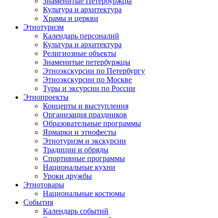
Знаменитые Петербуржцы
Культура и архитектура
Храмы и церкви
Этнотуризм
Календарь персоналий
Культура и архитектура
Религиозные объекты
Знаменитые петербуржцы
Этноэкскурсии по Петербургу
Этноэкскурсии по Москве
Туры и эксурсии по России
Этнопроекты
Концерты и выступления
Организация праздников
Образовательные программы
Ярмарки и этнофесты
Этнотуризм и экскурсии
Традиции и обряды
Спортивные программы
Национальные кухни
Уроки дружбы
Этнотовары
Национальные костюмы
События
Календарь событий