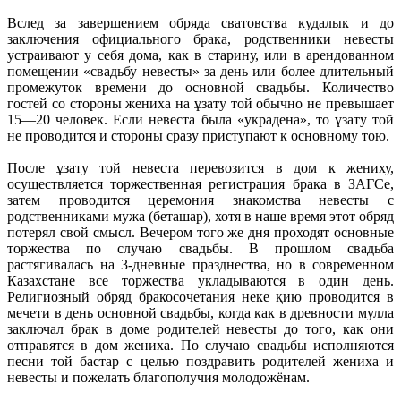
Вслед за завершением обряда сватовства кудалык и до
заключения официального брака, родственники невесты
устраивают у себя дома, как в старину, или в арендованном
помещении «свадьбу невесты» за день или более длительный
промежуток времени до основной свадьбы. Количество
гостей со стороны жениха на ұзату той обычно не превышает
15—20 человек. Если невеста была «украдена», то ұзату той
не проводится и стороны сразу приступают к основному тою.
После ұзату той невеста перевозится в дом к жениху,
осуществляется торжественная регистрация брака в ЗАГСе,
затем проводится церемония знакомства невесты с
родственниками мужа (беташар), хотя в наше время этот обряд
потерял свой смысл. Вечером того же дня проходят основные
торжества по случаю свадьбы. В прошлом свадьба
растягивалась на 3-дневные празднества, но в современном
Казахстане все торжества укладываются в один день.
Религиозный обряд бракосочетания неке қию проводится в
мечети в день основной свадьбы, когда как в древности мулла
заключал брак в доме родителей невесты до того, как они
отправятся в дом жениха. По случаю свадьбы исполняются
песни той бастар с целью поздравить родителей жениха и
невесты и пожелать благополучия молодожёнам.