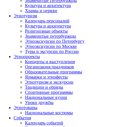
Знаменитые Петербуржцы
Культура и архитектура
Храмы и церкви
Этнотуризм
Календарь персоналий
Культура и архитектура
Религиозные объекты
Знаменитые петербуржцы
Этноэкскурсии по Петербургу
Этноэкскурсии по Москве
Туры и эксурсии по России
Этнопроекты
Концерты и выступления
Организация праздников
Образовательные программы
Ярмарки и этнофесты
Этнотуризм и экскурсии
Традиции и обряды
Спортивные программы
Национальные кухни
Уроки дружбы
Этнотовары
Национальные костюмы
События
Календарь событий