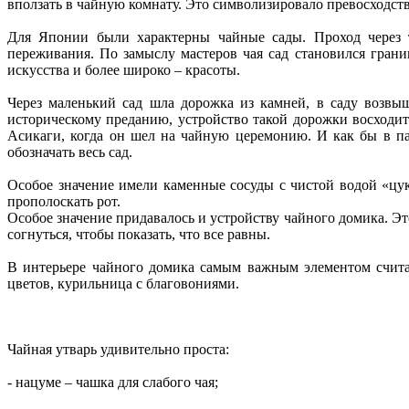
вползать в чайную комнату. Это символизировало превосходст
Для Японии были характерны чайные сады. Проход через т
переживания. По замыслу мастеров чая сад становился гран
искусства и более широко – красоты.
Через маленький сад шла дорожка из камней, в саду возв
историческому преданию, устройство такой дорожки восходит
Асикаги, когда он шел на чайную церемонию. И как бы в пам
обозначать весь сад.
Особое значение имели каменные сосуды с чистой водой «цук
прополоскать рот.
Особое значение придавалось и устройству чайного домика. Эт
согнуться, чтобы показать, что все равны.
В интерьере чайного домика самым важным элементом счита
цветов, курильница с благовониями.
Чайная утварь удивительно проста:
- нацуме – чашка для слабого чая;