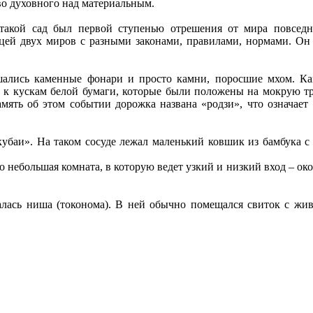
во духовного над материальным.
акой сад был первой ступенью отрешения от мира повседне
ицей двух миров с разными законами, правилами, нормами. Он
ышались каменные фонари и просто камни, поросшие мхом. К
 к кускам белой бумаги, которые были положены на мокрую тр
ять об этом событии дорожка названа «родзи», что означает 
убаи». На таком сосуде лежал маленький ковшик из бамбука с
о небольшая комната, в которую ведет узкий и низкий вход – о
лась ниша (токонома). В ней обычно помещался свиток с жив