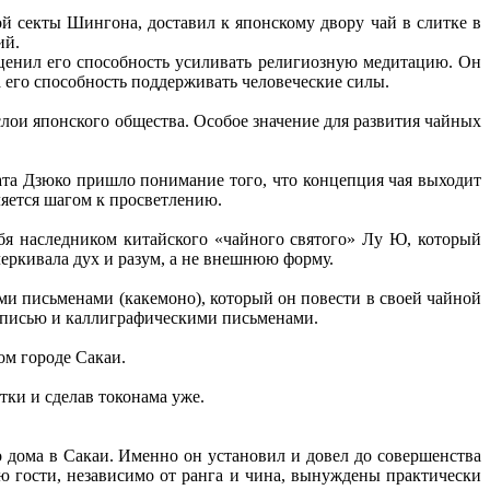
й секты Шингона, доставил к японскому двору чай в слитке в
ий.
ценил его способность усиливать религиозную медитацию. Он
 его способность поддерживать человеческие силы.
лои японского общества. Особое значение для развития чайных
ата Дзюко пришло понимание того, что концепция чая выходит
ляется шагом к просветлению.
бя наследником китайского «чайного святого» Лу Ю, который
еркивала дух и разум, а не внешнюю форму.
ми письменами (какемоно), который он повести в своей чайной
вописью и каллиграфическими письменами.
ом городе Сакаи.
ки и сделав токонама уже.
 дома в Сакаи. Именно он установил и довел до совершенства
ую гости, независимо от ранга и чина, вынуждены практически