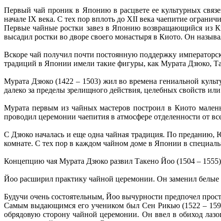
Первый чай проник в Японию в расцвете ее культурных связе
начале IX века. С тех пор вплоть до XII века чаепитие ограни
Первые чайные ростки завез в Японию возвращающийся из Ки
высадил ростки во дворе своего монастыря в Киото. Он назыв
Вскоре чай получил почти постоянную поддержку императорско
традиций в Японии имели такие фигуры, как Мурата Дзюко, Т
Мурата Дзюко (1422 – 1503) жил во времена гениальной куль
далеко за пределы зрелищного действия, целебных свойств ил
Мурата первым из чайных мастеров построил в Киото малень
проводил церемонии чаепития в атмосфере отделенности от вс
С Дзюко началась и еще одна чайная традиция. По преданию, 
комнате. С тех пор в каждом чайном доме в Японии в специал
Концепцию чая Мурата Дзюко развил Такено Йоо (1504 – 1555)
Йоо расширил практику чайной церемонии. Он заменил белые 
Будучи очень состоятельным, Йоо вычурности предпочел прос
Самым выдающимся его учеником был Сен Рикью (1522 – 1591)
обрядовую сторону чайной церемонии. Он ввел в обиход лазоп