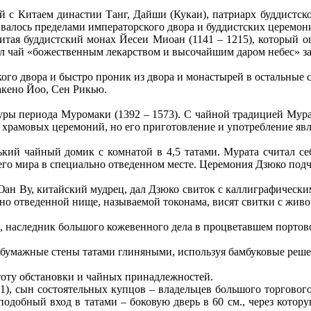
й с Китаем династии Танг, Дайши (Кукаи), патриарх буддистско
чивалось пределами императорского двора и буддистских церемон
тая буддистский монах Йесеи Миоан (1141 – 1215), который о
ал чай «божественным лекарством и высочайшим даром небес» за
го двора и быстро проник из двора и монастырей в остальные с
акено Йоо, Сен Рикью.
туры периода Муромаки (1392 – 1573). С чайной традицией Мур
и храмовых церемоний, но его приготовление и употребление яв
кий чайный домик с комнатой в 4,5 татами. Мурата считал се
его мира в специально отведенном месте. Церемония Дзюко подч
Юан Ву, китайский мудрец, дал Дзюко свиток с каллиграфически
ьно отведенной нище, называемой токонама, висят свитки с жи
, наследник большого кожевенного дела в процветавшем портов
бумажные стены татами глиняными, используя бамбуковые решет
тоту обстановки и чайных принадлежностей.
, сын состоятельных купцов – владельцев большого торгового
одобный вход в татами – боковую дверь в 60 см., через котор