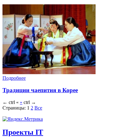
Подробнее
Традиции чаепития в Корее
←
ctrl
«
»
ctrl
→
Страницы:
1
2
Все
Проекты IT