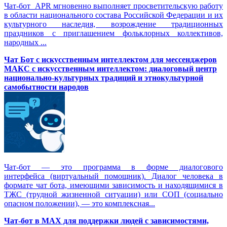
Чат-бот APR мгновенно выполняет просветительскую работу
в области национального состава Российской Федерации и их
культурного наследия, возрождение традиционных
праздников с приглашением фольклорных коллективов,
народных ...
Чат Бот с искусственным интеллектом для мессенджеров
МАКС с искусственным интеллектом: диалоговый центр
национально-культурных традиций и этнокультурной
самобытности народов
Чат-бот — это программа в форме диалогового
интерфейса (виртуальный помощник). Диалог человека в
формате чат бота, имеющими зависимость и находящимися в
ТЖС (трудной жизненной ситуации) или СОП (социально
опасном положении), — это комплексная...
Чат-бот в MAX для поддержки людей с зависимостями,