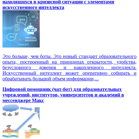
находящихся в кризисной ситуации с элементами
искусственного интеллекта
Это больше, чем боты. Это новый стандарт образовательного
опыта, построенный на принципах открытости, удобства,
безусловного доверия и накопленного интеллекта.
Искусственный интеллект может оперативно собирать и
обрабатывать большой объем информации,...
Цифровой помощник (чат-бот) для образовательных
учреждений, институтов, университетов и академий в
мессенджере Макс