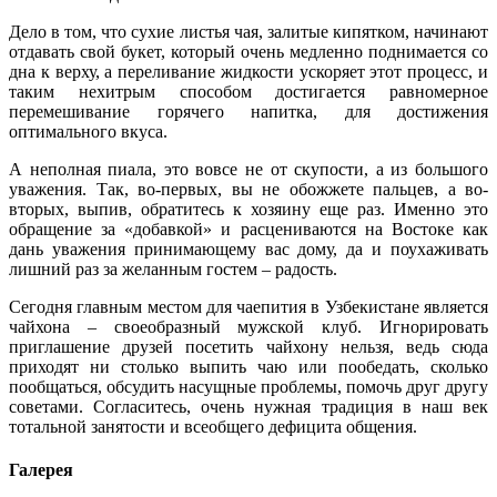
Дело в том, что сухие листья чая, залитые кипятком, начинают
отдавать свой букет, который очень медленно поднимается со
дна к верху, а переливание жидкости ускоряет этот процесс, и
таким нехитрым способом достигается равномерное
перемешивание горячего напитка, для достижения
оптимального вкуса.
А неполная пиала, это вовсе не от скупости, а из большого
уважения. Так, во-первых, вы не обожжете пальцев, а во-
вторых, выпив, обратитесь к хозяину еще раз. Именно это
обращение за «добавкой» и расцениваются на Востоке как
дань уважения принимающему вас дому, да и поухаживать
лишний раз за желанным гостем – радость.
Сегодня главным местом для чаепития в Узбекистане является
чайхона – своеобразный мужской клуб. Игнорировать
приглашение друзей посетить чайхону нельзя, ведь сюда
приходят ни столько выпить чаю или пообедать, сколько
пообщаться, обсудить насущные проблемы, помочь друг другу
советами. Согласитесь, очень нужная традиция в наш век
тотальной занятости и всеобщего дефицита общения.
Галерея