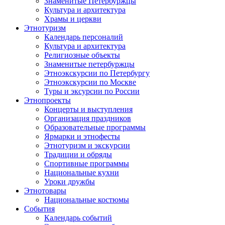
Знаменитые Петербуржцы
Культура и архитектура
Храмы и церкви
Этнотуризм
Календарь персоналий
Культура и архитектура
Религиозные объекты
Знаменитые петербуржцы
Этноэкскурсии по Петербургу
Этноэкскурсии по Москве
Туры и эксурсии по России
Этнопроекты
Концерты и выступления
Организация праздников
Образовательные программы
Ярмарки и этнофесты
Этнотуризм и экскурсии
Традиции и обряды
Спортивные программы
Национальные кухни
Уроки дружбы
Этнотовары
Национальные костюмы
События
Календарь событий