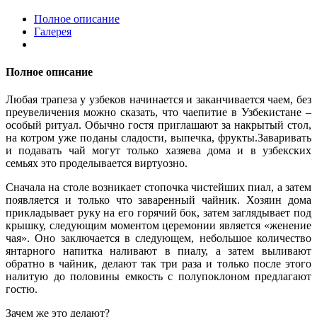
Полное описание
Галерея
Полное описание
Любая трапеза у узбеков начинается и заканчивается чаем, без
преувеличения можно сказать, что чаепитие в Узбекистане –
особый ритуал. Обычно гостя приглашают за накрытый стол,
на котром уже поданы сладости, выпечка, фрукты.Заваривать
и подавать чай могут только хазяева дома и в узбекских
семьях это проделывается виртуозно.
Сначала на столе возникает стопочка чистейших пиал, а затем
появляется и только что заваренный чайник. Хозяин дома
прикладывает руку на его горячий бок, затем заглядывает под
крышку, следующим моментом церемонии является «женение
чая». Оно заключается в следующем, небольшое количество
янтарного напитка наливают в пиалу, а затем выливают
обратно в чайник, делают так три раза и только после этого
налитую до половины емкость с полупоклоном предлагают
гостю.
Зачем же это делают?