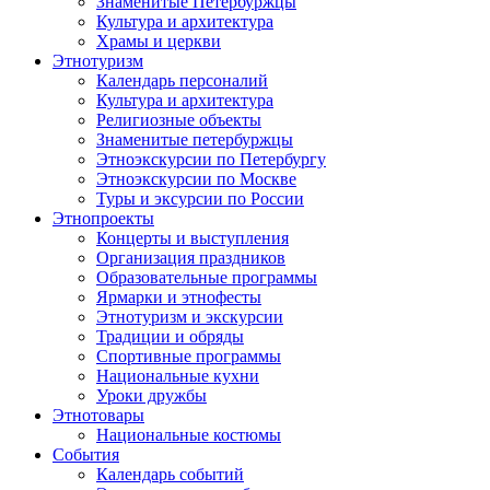
Знаменитые Петербуржцы
Культура и архитектура
Храмы и церкви
Этнотуризм
Календарь персоналий
Культура и архитектура
Религиозные объекты
Знаменитые петербуржцы
Этноэкскурсии по Петербургу
Этноэкскурсии по Москве
Туры и эксурсии по России
Этнопроекты
Концерты и выступления
Организация праздников
Образовательные программы
Ярмарки и этнофесты
Этнотуризм и экскурсии
Традиции и обряды
Спортивные программы
Национальные кухни
Уроки дружбы
Этнотовары
Национальные костюмы
События
Календарь событий