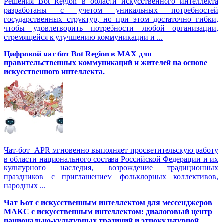
Решения Вot Region в области искусственного интеллекта
разработаны с учетом уникальных потребностей
государственных структур, но при этом достаточно гибки,
чтобы удовлетворить потребности любой организации,
стремящейся к улучшению коммуникации и ...
Цифровой чат бот Вot Region в MAX для
правительственных коммуникаций и жителей на основе
искусственного интеллекта.
Чат-бот APR мгновенно выполняет просветительскую работу
в области национального состава Российской Федерации и их
культурного наследия, возрождение традиционных
праздников с приглашением фольклорных коллективов,
народных ...
Чат Бот с искусственным интеллектом для мессенджеров
МАКС с искусственным интеллектом: диалоговый центр
национально-культурных традиций и этнокультурной