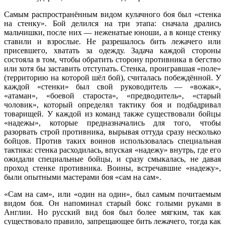
Самым распространённым видом кулачного боя был «стенка
на стенку». Бой делился на три этапа: сначала дрались
мальчишки, после них — неженатые юноши, а в конце стенку
ставили и взрослые. Не разрешалось бить лежачего или
присевшего, хватать за одежду. Задача каждой стороны
состояла в том, чтобы обратить сторону противника в бегство
или хотя бы заставить отступать. Стенка, проигравшая «поле»
(территорию на которой шёл бой), считалась побеждённой. У
каждой «стенки» был свой руководитель — «вожак»,
«атаман», «боевой староста», «предводитель», «старый
чоловик», который определял тактику боя и подбадривал
товарищей. У каждой из команд также существовали бойцы
«надежы», которые предназначались для того, чтобы
разорвать строй противника, вырывая оттуда сразу несколько
бойцов. Против таких воинов использовалась специальная
тактика: стенка расходилась, впуская «надежу» внутрь, где его
ожидали специальные бойцы, и сразу смыкалась, не давая
проход стенке противника. Воины, встречавшие «надежу»,
были опытными мастерами боя «сам на сам».
«Сам на сам», или «один на один», был самым почитаемым
видом боя. Он напоминал старый бокс голыми руками в
Англии. Но русский вид боя был более мягким, так как
существовало правило, запрещающее бить лежачего, тогда как