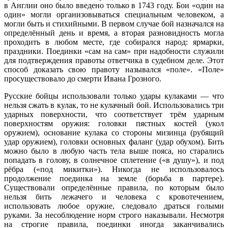
в Англии оно было введено только в 1743 году. Бои «один на
один» могли организовываться специальным человеком, а
могли быть и стихийными. В первом случае бой назначался на
определённый день и время, а вторая разновидность могла
проходить в любом месте, где собирался народ: ярмарки,
праздники. Поединки «сам на сам» при надобности служили
для подтверждения правоты ответчика в судебном деле. Этот
способ доказать свою правоту назывался «поле». «Поле»
просуществовало до смерти Ивана Грозного.
Русские бойцы использовали только удары кулаками — что
нельзя сжать в кулак, то не кулачный бой. Использовались три
ударных поверхности, что соответствует трём ударным
поверхностям оружия: головки пястных костей (укол
оружием), основание кулака со стороны мизинца (рубящий
удар оружием), головки основных фаланг (удар обухом). Бить
можно было в любую часть тела выше пояса, но старались
попадать в голову, в солнечное сплетение («в душу»), и под
рёбра («под микитки»). Никогда не использовалось
продолжение поединка на земле (борьба в партере).
Существовали определённые правила, по которым было
нельзя бить лежачего и человека с кровотечением,
использовать любое оружие, следовало драться голыми
руками. За несоблюдение норм строго наказывали. Несмотря
на строгие правила, поединки иногда заканчивались