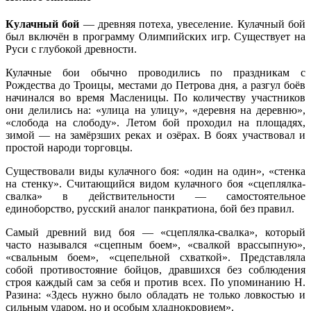
Кулачный бой
— древняя потеха, увеселение. Кулачный бой
был включён в программу Олимпийских игр. Существует на
Руси с глубокой древности.
Кулачные бои обычно проводились по праздникам с
Рождества до Троицы, местами до Петрова дня, а разгул боёв
начинался во время Масленицы. По количеству участников
они делились на: «улица на улицу», «деревня на деревню»,
«слобода на слободу». Летом бой проходил на площадях,
зимой — на замёрзших реках и озёрах. В боях участвовал и
простой народи торговцы.
Существовали виды кулачного боя: «один на один», «стенка
на стенку». Считающийся видом кулачного боя «сцеплялка-
свалка» в действительности — самостоятельное
единоборство, русский аналог панкратиона, бой без правил.
Самый древний вид боя — «сцеплялка-свалка», который
часто назывался «сцепным боем», «свалкой врассыпную»,
«свальным боем», «сцепельной схваткой». Представляла
собой противостояние бойцов, дравшихся без соблюдения
строя каждый сам за себя и против всех. По упоминанию Н.
Разина: «Здесь нужно было обладать не только ловкостью и
сильным ударом, но и особым хладнокровием».