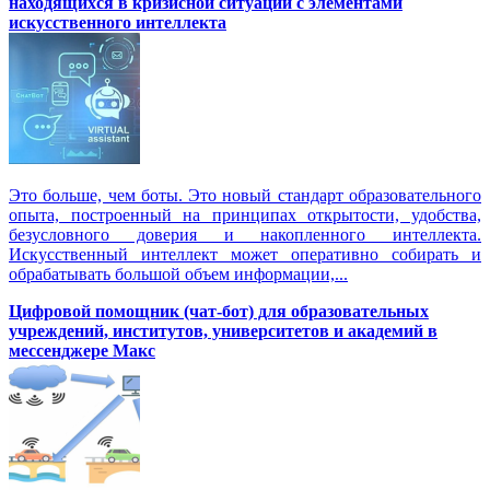
находящихся в кризисной ситуации с элементами
искусственного интеллекта
Это больше, чем боты. Это новый стандарт образовательного
опыта, построенный на принципах открытости, удобства,
безусловного доверия и накопленного интеллекта.
Искусственный интеллект может оперативно собирать и
обрабатывать большой объем информации,...
Цифровой помощник (чат-бот) для образовательных
учреждений, институтов, университетов и академий в
мессенджере Макс