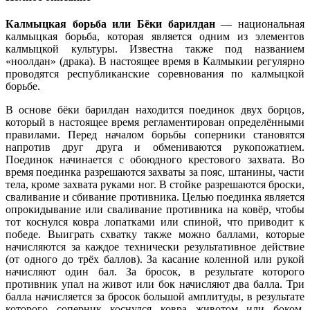
Калмыцкая борьба или Бёки барилдан
— национальная
калмыцкая борьба, которая является одним из элементов
калмыцкой культуры. Известна также под названием
«ноолдан» (драка). В настоящее время в Калмыкии регулярно
проводятся республиканские соревнования по калмыцкой
борьбе.
В основе бёки барилдан находится поединок двух борцов,
который в настоящее время регламентирован определёнными
правилами. Перед началом борьбы соперники становятся
напротив друг друга и обмениваются рукопожатием.
Поединок начинается с обоюдного крестового захвата. Во
время поединка разрешаются захваты за пояс, штанины, части
тела, кроме захвата руками ног. В стойке разрешаются броски,
сваливание и сбивание противника. Целью поединка является
опрокидывание или сваливание противника на ковёр, чтобы
тот коснулся ковра лопатками или спиной, что приводит к
победе. Выиграть схватку также можно баллами, которые
начисляются за каждое технически результативное действие
(от одного до трёх баллов). За касание коленной или рукой
начисляют один бал. За бросок, в результате которого
противник упал на живот или бок начисляют два балла. Три
балла начисляется за бросок большой амплитуды, в результате
которого соперник коснулся ковра животом или боком.