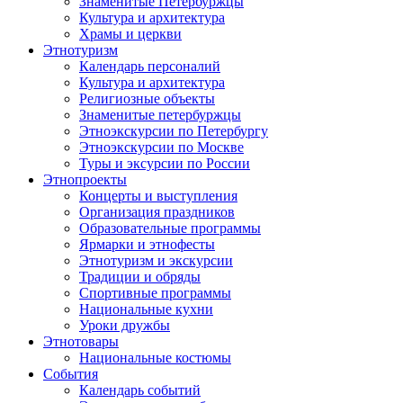
Знаменитые Петербуржцы
Культура и архитектура
Храмы и церкви
Этнотуризм
Календарь персоналий
Культура и архитектура
Религиозные объекты
Знаменитые петербуржцы
Этноэкскурсии по Петербургу
Этноэкскурсии по Москве
Туры и эксурсии по России
Этнопроекты
Концерты и выступления
Организация праздников
Образовательные программы
Ярмарки и этнофесты
Этнотуризм и экскурсии
Традиции и обряды
Спортивные программы
Национальные кухни
Уроки дружбы
Этнотовары
Национальные костюмы
События
Календарь событий