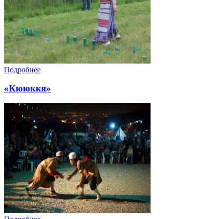
Подробнее
«Кююккя»