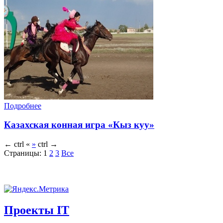
Подробнее
Казахская конная игра «Кыз куу»
←
ctrl
«
»
ctrl
→
Страницы:
1
2
3
Все
Проекты IT