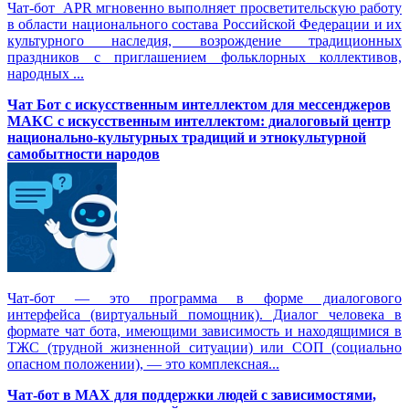
Чат-бот APR мгновенно выполняет просветительскую работу
в области национального состава Российской Федерации и их
культурного наследия, возрождение традиционных
праздников с приглашением фольклорных коллективов,
народных ...
Чат Бот с искусственным интеллектом для мессенджеров
МАКС с искусственным интеллектом: диалоговый центр
национально-культурных традиций и этнокультурной
самобытности народов
Чат-бот — это программа в форме диалогового
интерфейса (виртуальный помощник). Диалог человека в
формате чат бота, имеющими зависимость и находящимися в
ТЖС (трудной жизненной ситуации) или СОП (социально
опасном положении), — это комплексная...
Чат-бот в MAX для поддержки людей с зависимостями,