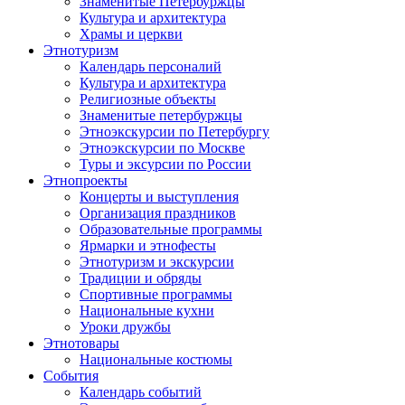
Знаменитые Петербуржцы
Культура и архитектура
Храмы и церкви
Этнотуризм
Календарь персоналий
Культура и архитектура
Религиозные объекты
Знаменитые петербуржцы
Этноэкскурсии по Петербургу
Этноэкскурсии по Москве
Туры и эксурсии по России
Этнопроекты
Концерты и выступления
Организация праздников
Образовательные программы
Ярмарки и этнофесты
Этнотуризм и экскурсии
Традиции и обряды
Спортивные программы
Национальные кухни
Уроки дружбы
Этнотовары
Национальные костюмы
События
Календарь событий