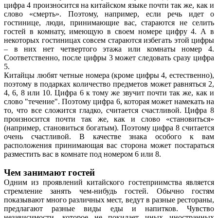
цифра 4 произносится на китайском языке почти так же, как и
слово «смерть». Поэтому, например, если речь идет о
гостинице, люди, принимающие вас, стараются не селить
гостей в комнату, имеющую в своем номере цифру 4. А в
некоторых гостиницах совсем стараются избегать этой цифры
– в них нет четвертого этажа или комнаты номер 4.
Соответственно, после цифры 3 может следовать сразу цифра
5.
Китайцы любят четные номера (кроме цифры 4, естественно),
поэтому в подарках количество предметов может равняться 2,
4, 6, 8 или 10. Цифра 6 к тому же звучит почти так же, как и
слово "течение". Поэтому цифра 6, которая может намекать на
то, что все сложится гладко, считается счастливой. Цифра 8
произносится почти так же, как и слово «становиться»
(например, становиться богатым). Поэтому цифра 8 считается
очень счастливой. В качестве знака особого к вам
расположения принимающая вас сторона может постараться
разместить вас в комнате под номером 6 или 8.
Чем занимают гостей
Одним из проявлений китайского гостеприимства является
стремление занять чем-нибудь гостей. Обычно гостям
показывают много различных мест, ведут в разные рестораны,
предлагают разные виды еды и напитков. Чувство
независимости, которое не покидает иных иностранных