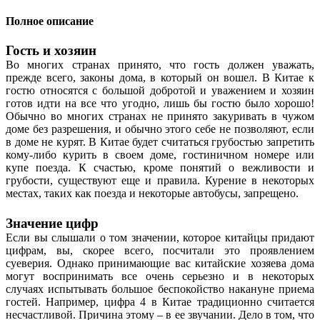
Полное описание
Гость и хозяин
Во многих странах принято, что гость должен уважать,
прежде всего, законы дома, в который он вошел. В Китае к
гостю относятся с большой добротой и уважением и хозяин
готов идти на все что угодно, лишь бы гостю было хорошо!
Обычно во многих странах не принято закуривать в чужом
доме без разрешения, и обычно этого себе не позволяют, если
в доме не курят. В Китае будет считаться грубостью запретить
кому-либо курить в своем доме, гостиничном номере или
купе поезда. К счастью, кроме понятий о вежливости и
грубости, существуют еще и правила. Курение в некоторых
местах, таких как поезда и некоторые автобусы, запрещено.
Значение цифр
Если вы слышали о том значении, которое китайцы придают
цифрам, вы, скорее всего, посчитали это проявлением
суеверия. Однако принимающие вас китайские хозяева дома
могут воспринимать все очень серьезно и в некоторых
случаях испытывать большое беспокойство накануне приема
гостей. Например, цифра 4 в Китае традиционно считается
несчастливой. Причина этому – в ее звучании. Дело в том, что