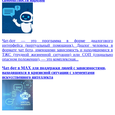
самобытности народов
Чат-бот — это программа в форме диалогового
интерфейса (виртуальный помощник). Диалог человека в
формате чат бота, имеющими зависимость и находящимися в
ТЖС (трудной жизненной ситуации) или СОП (социально
опасном положении), — это комплексная...
Чат-бот в MAX для поддержки людей с зависимостями,
находящихся в кризисной ситуации с элементами
искусственного интеллекта