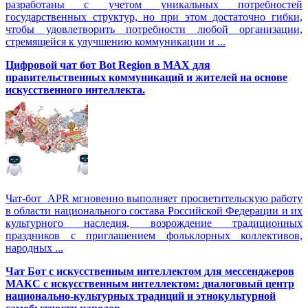
разработаны с учетом уникальных потребностей
государственных структур, но при этом достаточно гибки,
чтобы удовлетворить потребности любой организации,
стремящейся к улучшению коммуникации и ...
Цифровой чат бот Вot Region в MAX для
правительственных коммуникаций и жителей на основе
искусственного интеллекта.
Чат-бот APR мгновенно выполняет просветительскую работу
в области национального состава Российской Федерации и их
культурного наследия, возрождение традиционных
праздников с приглашением фольклорных коллективов,
народных ...
Чат Бот с искусственным интеллектом для мессенджеров
МАКС с искусственным интеллектом: диалоговый центр
национально-культурных традиций и этнокультурной