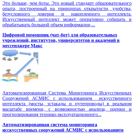
Это больше, чем боты. Это новый стандарт образовательного
опыта, построенный на принципах открытости, удобства,
безусловного доверия и накопленного интеллекта.
Искусственный интеллект может оперативно собирать и
обрабатывать большой объем информации,...
Цифровой помощник (чат-бот) для образовательных
учреждений, институтов, университетов и академий в
мессенджере Макс
Автоматизированная Система Мониторинга Искусственных
Сооружений АСМИС с использованием искусственного
интеллекта (мосты, эстакады и путепроводы) в реальном
масштабе времени, с возможностью анализа, оценки и
прогнозирования технико-эксплуатационного...
Автоматизированная система мониторинга
исскусственных сооружений АСМИС с использованием