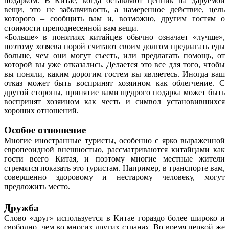
подарком. В Китае, когда оставляют ценник на даруемой
вещи, это не забывчивость, а намеренное действие, цель
которого – сообщить вам и, возможно, другим гостям о
стоимости преподнесенной вам вещи.
«Больше» в понятиях китайцев обычно означает «лучше»,
поэтому хозяева порой считают своим долгом предлагать еды
больше, чем они могут съесть, или предлагать помощь, от
которой вы уже отказались. Делается это все для того, чтобы
вы поняли, каким дорогим гостем вы являетесь. Иногда ваш
отказ может быть воспринят хозяином как облегчение. С
другой стороны, принятие вами щедрого подарка может быть
воспринят хозяином как честь и символ установившихся
хороших отношений.
Особое отношение
Многие иностранные туристы, особенно с ярко выраженной
европеоидной внешностью, рассматриваются китайцами как
гости всего Китая, и поэтому многие местные жители
стремятся показать это туристам. Например, в транспорте вам,
совершенно здоровому и нестарому человеку, могут
предложить место.
Дружба
Слово «друг» используется в Китае гораздо более широко и
свободно, чем во многих других странах. Во время первой же