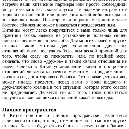
встречи ваши китайские партнеры или просто собеседники
могут называть вас своим другом - в надежде на развитие
хороших отношений или получения какой-либо выгоды от
знакомства с вами. Некоторым иностранным туристам такое
быстрое сближение может показаться преждевременным.
Китайцы могут легко подружиться с вами только лишь для
практики языка, надеясь на установление полезных связей
или на вашу помощь в чем-либо. Для многих людей в других
странах такие мотивы для установления дружеских
отношений могут послужить более чем веской причиной для
того, чтобы сразу их прекратить, или, по крайней мере,
означать, что слово «дружба» к таким связям отношения не
имеет. Однако в Китае установление связей и построение
отношений является ключевым моментом в продвижении в
жизни и создании хорошего бизнеса. Это означает, что китаец
может иногда предстать перед вами в роли щедрого и
дружелюбного хозяина в той ситуации, которая этого совсем
не предполагает. Делается это для того, чтобы попытаться
получить от завязавшихся отношений какой-то выгоды.
Личное пространство
В Китае понятие о личном пространстве различается
радикально от того, что под этим понимают во многих других
странах. Хозяева будут стоять ближе к гостям, сидеть ближе к