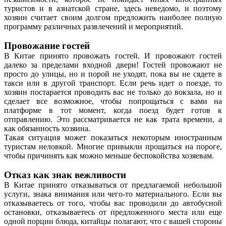
туристов и в азиатской стране, здесь неведомо, и поэтому
хозяин считает своим долгом предложить наиболее полную
программу различных развлечений и мероприятий.
Провожание гостей
В Китае принято провожать гостей. И провожают гостей
далеко за пределами входной двери! Гостей провожают не
просто до улицы, но и порой не уходят, пока вы не сядете в
такси или в другой транспорт. Если речь идет о поезде, то
хозяин постарается проводить вас не только до вокзала, но и
сделает все возможное, чтобы попрощаться с вами на
платформе в тот момент, когда поезд будет готов к
отправлению. Это рассматривается не как трата времени, а
как обязанность хозяина.
Такая ситуация может показаться некоторым иностранным
туристам неловкой. Многие привыкли прощаться на пороге,
чтобы причинять как можно меньше беспокойства хозяевам.
Отказ как знак вежливости
В Китае принято отказываться от предлагаемой небольшой
услуги, знака внимания или чего-то материального. Если вы
отказываетесь от того, чтобы вас проводили до автобусной
остановки, отказываетесь от предложенного места или еще
одной порции блюда, китайцы полагают, что с вашей стороны