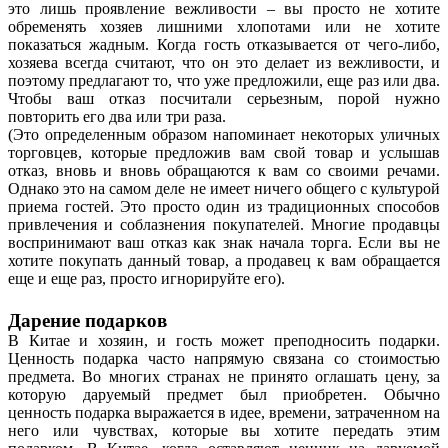
это лишь проявление вежливости – вы просто не хотите
обременять хозяев лишними хлопотами или не хотите
показаться жадным. Когда гость отказывается от чего-либо,
хозяева всегда считают, что он это делает из вежливости, и
поэтому предлагают то, что уже предложили, еще раз или два.
Чтобы ваш отказ посчитали серьезным, порой нужно
повторить его два или три раза.
(Это определенным образом напоминает некоторых уличных
торговцев, которые предложив вам свой товар и услышав
отказ, вновь и вновь обращаются к вам со своими речами.
Однако это на самом деле не имеет ничего общего с культурой
приема гостей. Это просто один из традиционных способов
привлечения и соблазнения покупателей. Многие продавцы
воспринимают ваш отказ как знак начала торга. Если вы не
хотите покупать данный товар, а продавец к вам обращается
еще и еще раз, просто игнорируйте его).
Дарение подарков
В Китае и хозяин, и гость может преподносить подарки.
Ценность подарка часто напрямую связана со стоимостью
предмета. Во многих странах не принято оглашать цену, за
которую даруемый предмет был приобретен. Обычно
ценность подарка выражается в идее, времени, затраченном на
него или чувствах, которые вы хотите передать этим