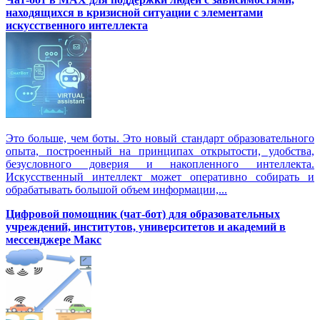
находящихся в кризисной ситуации с элементами
искусственного интеллекта
Это больше, чем боты. Это новый стандарт образовательного
опыта, построенный на принципах открытости, удобства,
безусловного доверия и накопленного интеллекта.
Искусственный интеллект может оперативно собирать и
обрабатывать большой объем информации,...
Цифровой помощник (чат-бот) для образовательных
учреждений, институтов, университетов и академий в
мессенджере Макс