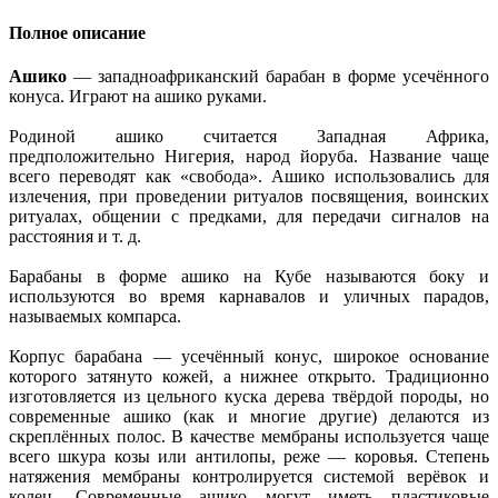
Полное описание
Ашико
— западноафриканский барабан в форме усечённого
конуса. Играют на ашико руками.
Родиной ашико считается Западная Африка,
предположительно Нигерия, народ йоруба. Название чаще
всего переводят как «свобода». Ашико использовались для
излечения, при проведении ритуалов посвящения, воинских
ритуалах, общении с предками, для передачи сигналов на
расстояния и т. д.
Барабаны в форме ашико на Кубе называются боку и
используются во время карнавалов и уличных парадов,
называемых компарса.
Корпус барабана — усечённый конус, широкое основание
которого затянуто кожей, а нижнее открыто. Традиционно
изготовляется из цельного куска дерева твёрдой породы, но
современные ашико (как и многие другие) делаются из
скреплённых полос. В качестве мембраны используется чаще
всего шкура козы или антилопы, реже — коровья. Степень
натяжения мембраны контролируется системой верёвок и
колец. Современные ашико могут иметь пластиковые