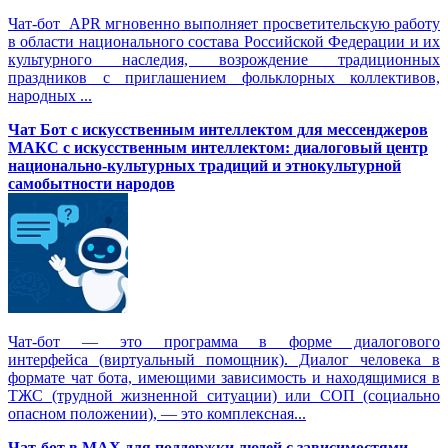
Чат-бот APR мгновенно выполняет просветительскую работу
в области национального состава Российской Федерации и их
культурного наследия, возрождение традиционных
праздников с приглашением фольклорных коллективов,
народных ...
Чат Бот с искусственным интеллектом для мессенджеров
МАКС с искусственным интеллектом: диалоговый центр
национально-культурных традиций и этнокультурной
самобытности народов
Чат-бот — это программа в форме диалогового
интерфейса (виртуальный помощник). Диалог человека в
формате чат бота, имеющими зависимость и находящимися в
ТЖС (трудной жизненной ситуации) или СОП (социально
опасном положении), — это комплексная...
Чат-бот в MAX для поддержки людей с зависимостями,