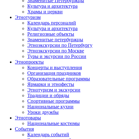
Знаменитые Петербуржцы
Культура и архитектура
Храмы и церкви
Этнотуризм
Календарь персоналий
Культура и архитектура
Религиозные объекты
Знаменитые петербуржцы
Этноэкскурсии по Петербургу
Этноэкскурсии по Москве
Туры и эксурсии по России
Этнопроекты
Концерты и выступления
Организация праздников
Образовательные программы
Ярмарки и этнофесты
Этнотуризм и экскурсии
Традиции и обряды
Спортивные программы
Национальные кухни
Уроки дружбы
Этнотовары
Национальные костюмы
События
Календарь событий