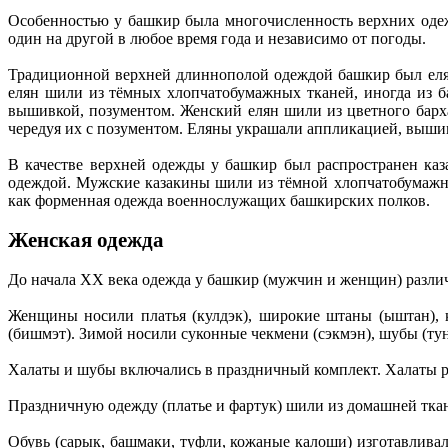
Особенностью у башкир была многочисленность верхних оде
один на другой в любое время года и независимо от погоды.
Традиционной верхней длиннополой одеждой башкир был еля
елян шили из тёмных хлопчатобумажных тканей, иногда из ба
вышивкой, позументом. Женский елян шили из цветного бархат
чередуя их с позументом. Еляны украшали аппликацией, выши
В качестве верхней одежды у башкир был распространен ка
одеждой. Мужские казакины шили из тёмной хлопчатобумажн
как форменная одежда военнослужащих башкирских полков.
Женская одежда
До начала ХХ века одежда у башкир (мужчин и женщин) разли
Женщины носили платья (кулдэк), широкие штаны (ыштан), к
(бишмэт). Зимой носили суконные чекмени (сэкмэн), шубы (тун)
Халаты и шубы включались в праздничный комплект. Халаты ра
Праздничную одежду (платье и фартук) шили из домашней тка
Обувь (сарык, башмаки, туфли, кожаные калоши) изготавливал