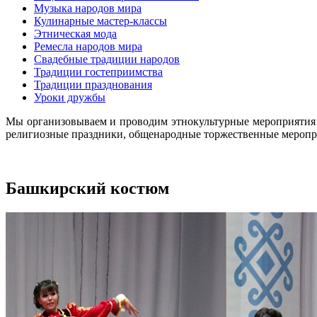
Музыка народов мира
Кулинарные мастер-классы
Этническая мода
Ремесла народов мира
Свадебные традиции народов
Традиции гостеприимства
Традиции празднования
Уроки дружбы
Мы организовываем и проводим этнокультурные мероприятия 
религиозные праздники, общенародные торжественные меропри
Башкирский костюм