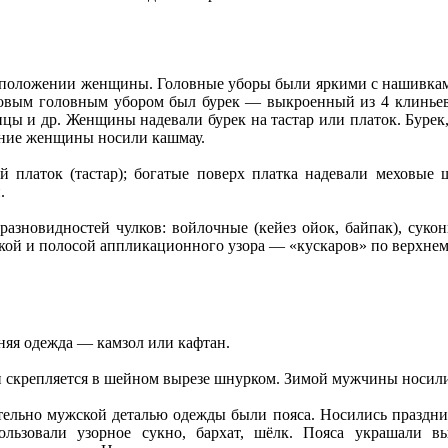
м положении женщины. Головные уборы были яркими с нашивками
ым головным убором был бурек — выкроенный из 4 клиньев, 
ицы и др. Женщины надевали бурек на тастар или платок. Буре
жние женщины носили кашмау.
латок (тастар); богатые поверх платка надевали меховые 
.
зновидностей чулков: войлочные (кейез ойок, байпак), сукон
кой и полосой аппликационного узора — «кускаров» по верхнем
яя одежда — камзол или кафтан.
и скрепляется в шейном вырезе шнурком. Зимой мужчины носили 
ельно мужской деталью одежды были пояса. Носились праздн
льзовали узорное сукно, бархат, шёлк. Пояса украшали 