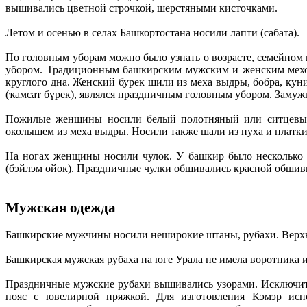
вышивались цветной строчкой, шерстяными кисточками.
Летом и осенью в селах Башкортостана носили лапти (сабата).
По головным уборам можно было узнать о возрасте, семейно
убором. Традиционным башкирским мужским и женским мехов
круглого дна. Женский бурек шили из меха выдры, бобра, кун
(ҡамсат бүрек), являлся праздничным головным убором. Заму
Пожилые женщины носили белый полотняный или ситцевый п
околышем из меха выдры. Носили также шали из пуха и платки
На ногах женщины носили чулок. У башкир было несколько ра
(бэйлэм ойок). Праздничные чулки обшивались красной обшив
Мужская одежда
Башкирские мужчины носили неширокие штаны, рубахи. Верхн
Башкирская мужская рубаха на юге Урала не имела воротника 
Праздничные мужские рубахи вышивались узорами. Исключит
пояс с ювелирной пряжкой. Для изготовления Кэмэр испо