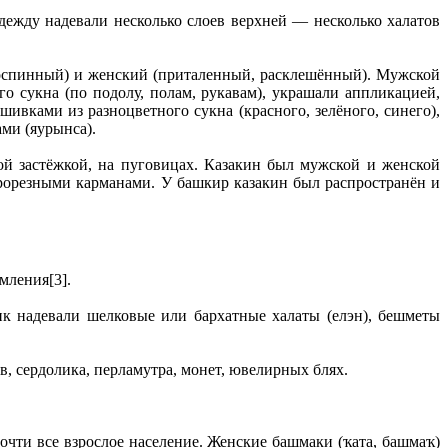
жду надевали несколько слоев верхней — несколько халатов
оспинный) и женский (приталенный, расклешённый). Мужской
о сукна (по подолу, полам, рукавам), украшали аппликацией,
ивками из разноцветного сукна (красного, зелёного, синего),
ми (яурынса).
й застёжкой, на пуговицах. Казакин был мужской и женской
орезными карманами. У башкир казакин был распространён и
мления[3].
ик надевали шелковые или бархатные халаты (елэн), бешметы
 сердолика, перламутра, монет, ювелирных блях.
очти все взрослое население. Женские башмаки (ҡата, башмаҡ)