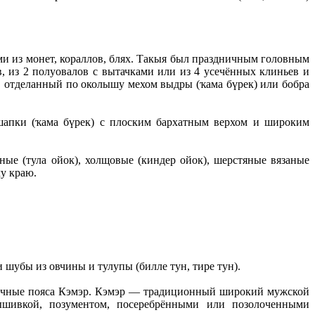
 из монет, кораллов, блях. Такыя был праздничным головным
из 2 полуовалов с вытачками или из 4 усечённых клиньев и
к, отделанный по околышу мехом выдры (ҡама бүрек) или бобра
шапки (ҡама бүрек) с плоским бархатным верхом и широким
ные (тула ойок), холщовые (киндер ойок), шерстяные вязаные
у краю.
шубы из овчины и тулупы (билле тун, тире тун).
ичные пояса Кэмэр. Кэмэр — традиционный широкий мужской
вышивкой, позументом, посеребрёнными или позолоченными