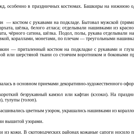
жд, особенно в праздничных костюмах. Башкиры на нижнюю оде
н — костюм с рукавами на подкладе. Бытовал мужской (прям
рхата, шёлка, белого атласа; отделывали нашивками из красног
а, чёрного сатина, шёлка. Подол, полы, рукава отделывали наш
вкой, кораллами, монетами, по плечам — треугольными нашивка
закин — приталенный костюм на подкладке с рукавами и глухо
ой или шерстяной ткани со стоячим воротником и боковыми пр
чалась в основном приемами декоративно-художественного офор
ороткий безрукавный камзол или кафтан (кэзэки). На праздн
, тулупы (толоп).
сшивались цветным узором, украшались нашивками из кораллов,
ни вышитой узорами.
и из кожи. В скотоводческих районах кожаные сапоги носило п