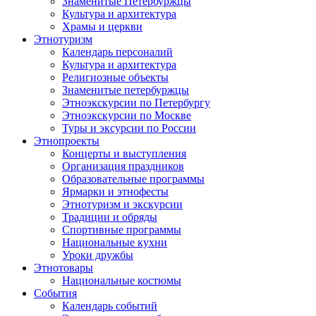
Знаменитые Петербуржцы
Культура и архитектура
Храмы и церкви
Этнотуризм
Календарь персоналий
Культура и архитектура
Религиозные объекты
Знаменитые петербуржцы
Этноэкскурсии по Петербургу
Этноэкскурсии по Москве
Туры и эксурсии по России
Этнопроекты
Концерты и выступления
Организация праздников
Образовательные программы
Ярмарки и этнофесты
Этнотуризм и экскурсии
Традиции и обряды
Спортивные программы
Национальные кухни
Уроки дружбы
Этнотовары
Национальные костюмы
События
Календарь событий