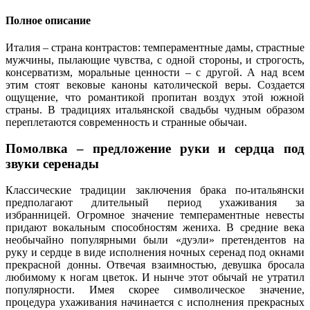
Полное описание
Италия – страна контрастов: темпераментные дамы, страстные
мужчины, пылающие чувства, с одной стороны, и строгость,
консерватизм, моральные ценности – с другой. А над всем
этим стоят вековые каноны католической веры. Создается
ощущение, что романтикой пропитан воздух этой южной
страны. В традициях итальянской свадьбы чудным образом
переплетаются современность и странные обычаи.
Помолвка – предложение руки и сердца под
звуки серенады
Классические традиции заключения брака по-итальянски
предполагают длительный период ухаживания за
избранницей. Огромное значение темпераментные невесты
придают вокальным способностям жениха. В средние века
необычайно популярными были «дуэли» претендентов на
руку и сердце в виде исполнения ночных серенад под окнами
прекрасной донны. Отвечая взаимностью, девушка бросала
любимому к ногам цветок. И нынче этот обычай не утратил
популярности. Имея скорее символическое значение,
процедура ухаживания начинается с исполнения прекрасных