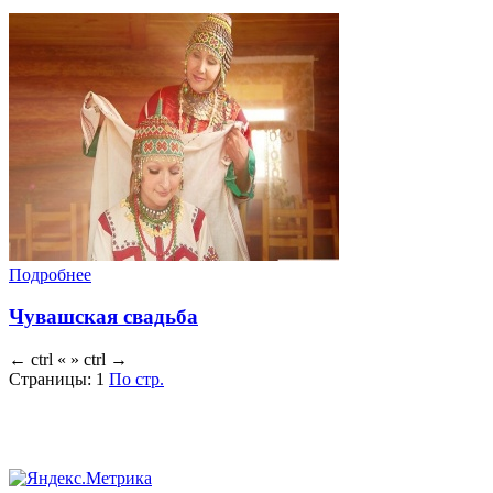
Подробнее
Чувашская свадьба
←
ctrl
«
»
ctrl
→
Страницы:
1
По стр.