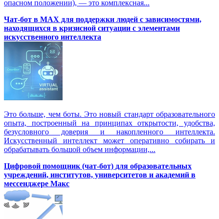
опасном положении), — это комплексная...
Чат-бот в MAX для поддержки людей с зависимостями,
находящихся в кризисной ситуации с элементами
искусственного интеллекта
Это больше, чем боты. Это новый стандарт образовательного
опыта, построенный на принципах открытости, удобства,
безусловного доверия и накопленного интеллекта.
Искусственный интеллект может оперативно собирать и
обрабатывать большой объем информации,...
Цифровой помощник (чат-бот) для образовательных
учреждений, институтов, университетов и академий в
мессенджере Макс