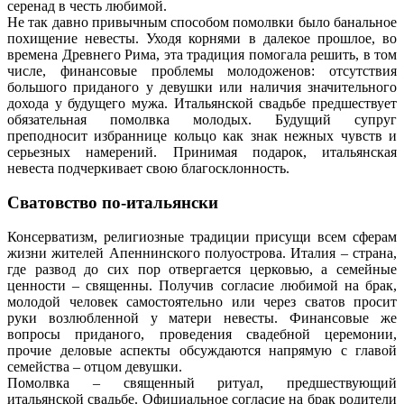
серенад в честь любимой.
Не так давно привычным способом помолвки было банальное
похищение невесты. Уходя корнями в далекое прошлое, во
времена Древнего Рима, эта традиция помогала решить, в том
числе, финансовые проблемы молодоженов: отсутствия
большого приданого у девушки или наличия значительного
дохода у будущего мужа. Итальянской свадьбе предшествует
обязательная помолвка молодых. Будущий супруг
преподносит избраннице кольцо как знак нежных чувств и
серьезных намерений. Принимая подарок, итальянская
невеста подчеркивает свою благосклонность.
Сватовство по-итальянски
Консерватизм, религиозные традиции присущи всем сферам
жизни жителей Апеннинского полуострова. Италия – страна,
где развод до сих пор отвергается церковью, а семейные
ценности – священны. Получив согласие любимой на брак,
молодой человек самостоятельно или через сватов просит
руки возлюбленной у матери невесты. Финансовые же
вопросы приданого, проведения свадебной церемонии,
прочие деловые аспекты обсуждаются напрямую с главой
семейства – отцом девушки.
Помолвка – священный ритуал, предшествующий
итальянской свадьбе. Официальное согласие на брак родители