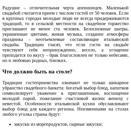
Радушие – отличительная черта апеннинцев. Маленькой
свадьбой считается прием с числом гостей от 50 человек. Если
в крупных городах молодые люди не всегда придерживаются
традиций, то в сельской местности на свадебное торжество
приглашают не менее ста человек. Белоснежные шатры,
украшенные цветами, живая музыка, создание атмосферы
праздника – неотъемлемые составляющие итальянской
свадьбы. Традиции гласят, что если гости на свадьбе
чувствуют себя непринужденно, весело, а угощение
приходится по вкусу – брак благословлен не только небесами,
но и любовью родных, близких.
Что должно быть на столе?
Традиции гостеприимства означают не только шикарное
убранство свадебного банкета: богатый выбор блюд, напитков
символизирует уважение к приглашенным, восхищение
молодой парой, пожелание счастливой жизни жениху с
невестой. Особенности итальянской кухни обуславливают
выбор блюд для каждого региона. Неизменными на столах
любого уголка страны будут:
закуски из морепродуктов, сырные закуски;