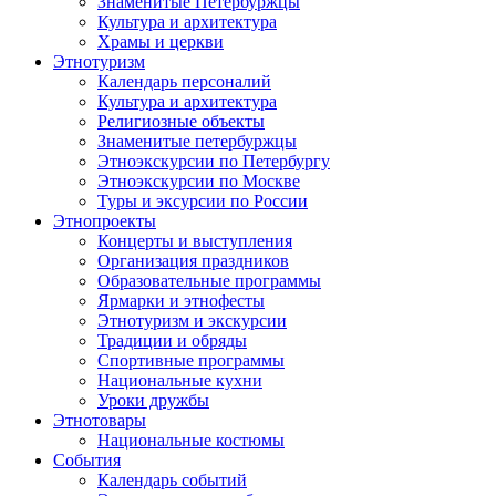
Знаменитые Петербуржцы
Культура и архитектура
Храмы и церкви
Этнотуризм
Календарь персоналий
Культура и архитектура
Религиозные объекты
Знаменитые петербуржцы
Этноэкскурсии по Петербургу
Этноэкскурсии по Москве
Туры и эксурсии по России
Этнопроекты
Концерты и выступления
Организация праздников
Образовательные программы
Ярмарки и этнофесты
Этнотуризм и экскурсии
Традиции и обряды
Спортивные программы
Национальные кухни
Уроки дружбы
Этнотовары
Национальные костюмы
События
Календарь событий