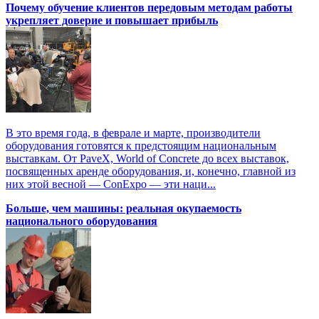
Почему обучение клиентов передовым методам работы
укрепляет доверие и повышает прибыль
В это время года, в феврале и марте, производители
оборудования готовятся к предстоящим национальным
выставкам. От PaveX, World of Concrete до всех выставок,
посвященных аренде оборудования, и, конечно, главной из
них этой весной — ConExpo — эти наци...
Больше, чем машины: реальная окупаемость
национального оборудования