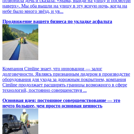
позвонила дочь и сказала: «Мама, выйди на улицу и посмотри
наверх». Мы оба вышли на улицу в эту ясную ночь, когда на
небе было много звёзд, и ув...
Продвижение вашего бизнеса по укладке асфальта
Компания Cimline знает, что инновации — залог
долговечности. Являясь признанным лидером в производстве
оборудования для ухода за дорожным покрытием, компания
Cimline продолжает расширять границы возможного в сфере
технологий, постоянно совершенствуя ...
Основная идея: постоянное совершенствование — это
нечто большее, чем просто основная ценность