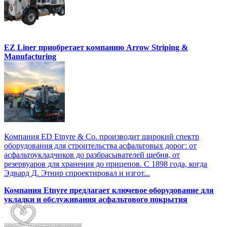
EZ Liner приобретает компанию Arrow Striping &
Manufacturing
Компания ED Etnyre & Co. производит широкий спектр
оборудования для строительства асфальтовых дорог: от
асфальтоукладчиков до разбрасывателей щебня, от
резервуаров для хранения до прицепов. С 1898 года, когда
Эдвард Д. Этнир спроектировал и изгот...
Компания Etnyre предлагает ключевое оборудование для
укладки и обслуживания асфальтового покрытия