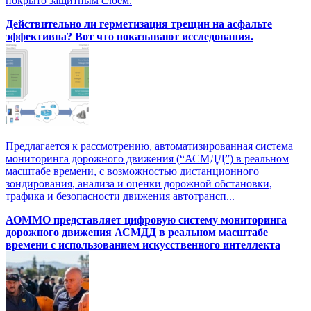
покрыто защитным слоем.
Действительно ли герметизация трещин на асфальте
эффективна? Вот что показывают исследования.
Предлагается к рассмотрению, автоматизированная система
мониторинга дорожного движения (“АСМДД”) в реальном
масштабе времени, с возможностью дистанционного
зондирования, анализа и оценки дорожной обстановки,
трафика и безопасности движения автотрансп...
АОММО представляет цифровую cистему мониторинга
дорожного движения АСМДД в реальном масштабе
времени с использованием искусственного интеллекта