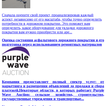
Сначала оцените свой проект, проанализировав каждый
аспект, независимо от его масштаба, чтобы точно определить
потребности в дорожном покрытии. Это поможет вам
определить, какое оборудование для укладки дорожного
покрытия вам нужно приобрести или аре...
Оценка состояния асфальтового дорожного покрытия и его
подготовка перед использованием ремонтных материалов
Компания предоставляет полный спектр услуг: от
маркетинга и размещения объявлений до продажи и сбора
платежей.Некоторые области, в которых работает Purple
Wave Auction: сельское хозяйство, строительство,
государственные учреждения и транспортные...