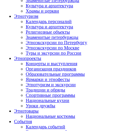
Знаменитые Петербуржцы
Культура и архитектура
Храмы и церкви
Этнотуризм
Календарь персоналий
Культура и архитектура
Религиозные объекты
Знаменитые петербуржцы
Этноэкскурсии по Петербургу
Этноэкскурсии по Москве
Туры и эксурсии по России
Этнопроекты
Концерты и выступления
Организация праздников
Образовательные программы
Ярмарки и этнофесты
Этнотуризм и экскурсии
Традиции и обряды
Спортивные программы
Национальные кухни
Уроки дружбы
Этнотовары
Национальные костюмы
События
Календарь событий