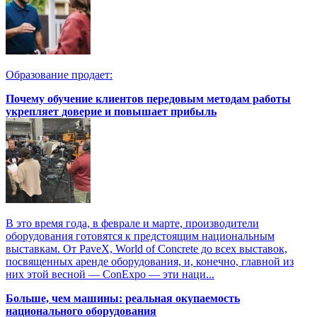
Образование продает:
Почему обучение клиентов передовым методам работы
укрепляет доверие и повышает прибыль
В это время года, в феврале и марте, производители
оборудования готовятся к предстоящим национальным
выставкам. От PaveX, World of Concrete до всех выставок,
посвященных аренде оборудования, и, конечно, главной из
них этой весной — ConExpo — эти наци...
Больше, чем машины: реальная окупаемость
национального оборудования