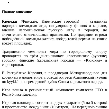
Полное описание
Кююккя
(Финские, Карельские городки) — старинная
народная командная игра, популярная у финнов и карелов,
внешне напоминающая русскую игру в городки, но
значительно отличающаяся правилами. По традиции игроки
побеждённой команды катают победителей верхом на спине
вокруг площадок.
Традиционно чемпионат мира по городошному спорту
проводится по трём дисциплинам: классические (русские)
городки, финские (карельские) городки — «Кююккя» и
еврогородки.
В Республике Карелия, в преддверии Международного дня
коренных народов мира, проводится республиканский турнир
по kyykkä на переходящий кубок Союза карельского народа.
Игра вошла в региональный компонент комплекса ГТО в
Республике Карелия.
Игровая площадка, состоит из двух квадратов (5 на 5 метров)
и пространства между ними (10 метров). На переднюю линию