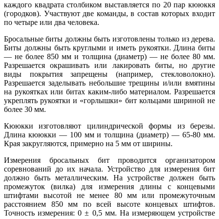
каждого квадрата столбиком выставляется по 20 пар кююккя
(городков). Участвуют две команды, в состав которых входит
по четыре или два человека.
Бросальные биты должны быть изготовлены только из дерева.
Биты должны быть круглыми и иметь рукоятки. Длина биты
— не более 850 мм и толщина (диаметр) — не более 80 мм.
Разрешается окрашивать или лакировать биты, но другие
виды покрытия запрещены (например, стекловолокно).
Разрешается заделывать небольшие трещины и/или вмятины
на рукоятках или битах каким-либо материалом. Разрешается
укреплять рукоятки и «горлышки» бит кольцами шириной не
более 30 мм.
Кююкки изготовляют цилиндрической формы из березы.
Длина кююкки — 100 мм и толщина (диаметр) — 65-80 мм.
Края закругляются, примерно на 5 мм от ширины.
Измерения бросальных бит проводится организатором
соревнований до их начала. Устройство для измерения бит
должно быть металлическим. На устройстве должен быть
промежуток (вилка) для измерения длины с концевыми
штифтами высотой не менее 80 мм или промежуточным
расстоянием 850 мм по всей высоте концевых штифтов.
Точность измерения: 0 ± 0,5 мм. На измеряющем устройстве