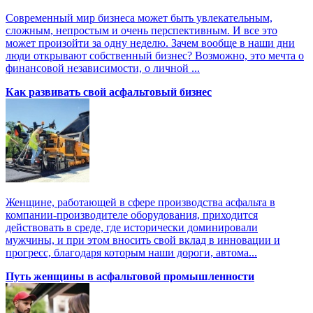
Современный мир бизнеса может быть увлекательным,
сложным, непростым и очень перспективным. И все это
может произойти за одну неделю. Зачем вообще в наши дни
люди открывают собственный бизнес? Возможно, это мечта о
финансовой независимости, о личной ...
Как развивать свой асфальтовый бизнес
Женщине, работающей в сфере производства асфальта в
компании-производителе оборудования, приходится
действовать в среде, где исторически доминировали
мужчины, и при этом вносить свой вклад в инновации и
прогресс, благодаря которым наши дороги, автома...
Путь женщины в асфальтовой промышленности