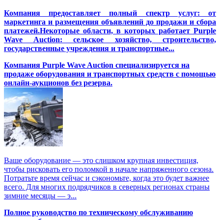
Компания предоставляет полный спектр услуг: от
маркетинга и размещения объявлений до продажи и сбора
платежей.Некоторые области, в которых работает Purple
Wave Auction: сельское хозяйство, строительство,
государственные учреждения и транспортные...
Компания Purple Wave Auction специализируется на
продаже оборудования и транспортных средств с помощью
онлайн-аукционов без резерва.
Ваше оборудование — это слишком крупная инвестиция,
чтобы рисковать его поломкой в начале напряженного сезона.
Потратьте время сейчас и сэкономьте, когда это будет важнее
всего. Для многих подрядчиков в северных регионах страны
зимние месяцы — э...
Полное руководство по техническому обслуживанию