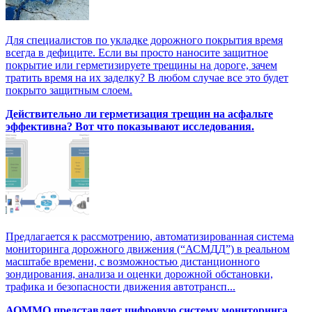
Для специалистов по укладке дорожного покрытия время
всегда в дефиците. Если вы просто наносите защитное
покрытие или герметизируете трещины на дороге, зачем
тратить время на их заделку? В любом случае все это будет
покрыто защитным слоем.
Действительно ли герметизация трещин на асфальте
эффективна? Вот что показывают исследования.
Предлагается к рассмотрению, автоматизированная система
мониторинга дорожного движения (“АСМДД”) в реальном
масштабе времени, с возможностью дистанционного
зондирования, анализа и оценки дорожной обстановки,
трафика и безопасности движения автотрансп...
АОММО представляет цифровую cистему мониторинга