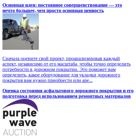
Основная идея: постоянное совершенствование — это
нечто большее, чем просто основная ценность
Сначала оцените свой проект, проанализировав каждый
аспект, независимо от его масштаба, чтобы точно определить
потребности в дорожном покрытии. Это поможет вам
определить, какое оборудование для укладки дорожного
покрытия вам нужно приобрести или аре...
Оценка состояния асфальтового дорожного покрытия и его
подготовка перед использованием ремонтных материалов