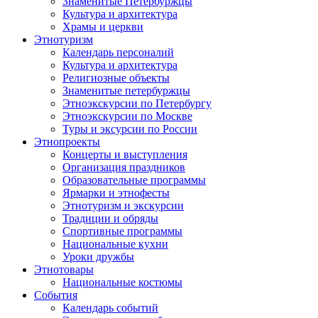
Знаменитые Петербуржцы
Культура и архитектура
Храмы и церкви
Этнотуризм
Календарь персоналий
Культура и архитектура
Религиозные объекты
Знаменитые петербуржцы
Этноэкскурсии по Петербургу
Этноэкскурсии по Москве
Туры и эксурсии по России
Этнопроекты
Концерты и выступления
Организация праздников
Образовательные программы
Ярмарки и этнофесты
Этнотуризм и экскурсии
Традиции и обряды
Спортивные программы
Национальные кухни
Уроки дружбы
Этнотовары
Национальные костюмы
События
Календарь событий