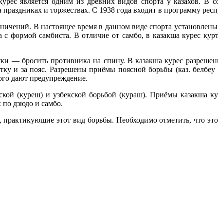
урес является одним из древних видов спорта у казахов. В с
а праздниках и торжествах. С 1938 года входит в программу ре
раничений. В настоящее время в данном виде спорта установле
 с формой самбиста. В отличие от самбо, в казакша курес кур
ки — бросить противника на спину. В казакша курес разрешены
ку и за пояс. Разрешены приёмы поясной борьбы (каз. белбеу 
этого дают предупреждение.
арской (куреш) и узбекской борьбой (кураш). Приёмы казакша 
 по дзюдо и самбо.
 практикующие этот вид борьбы. Необходимо отметить, что этот