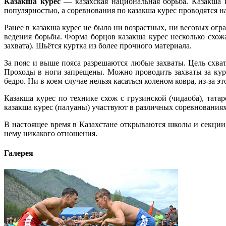
Казакша курес
— казахская национальная борьба. Казакша к
популярностью, а соревнования по казакша курес проводятся н
Ранее в казакша курес не было ни возрастных, ни весовых ог
ведения борьбы. Форма борцов казакша курес несколько схожа
захвата). Шьётся куртка из более прочного материала.
За пояс и выше пояса разрешаются любые захваты. Цель схват
Проходы в ноги запрещены. Можно проводить захваты за курт
бедро. Ни в коем случае нельзя касаться коленом ковра, из-за 
Казакша курес по технике схож с грузинской (чидаоба), тат
казакша курес (палуаны) участвуют в различных соревнованиях
В настоящее время в Казахстане открываются школы и секции,
нему никакого отношения.
Галерея