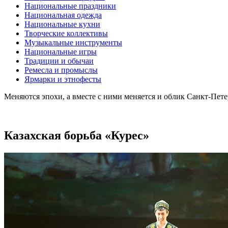
Национальные праздники
Национальная одежда
Национальные кухни
Творческие коллективы
Музыкальные инструменты
Национальные игры
Традиции и обычаи
Ремесла и промыслы
Ярмарки и этнофесты
Меняются эпохи, а вместе с ними меняется и облик Санкт-Пет
Казахская борьба «Курес»