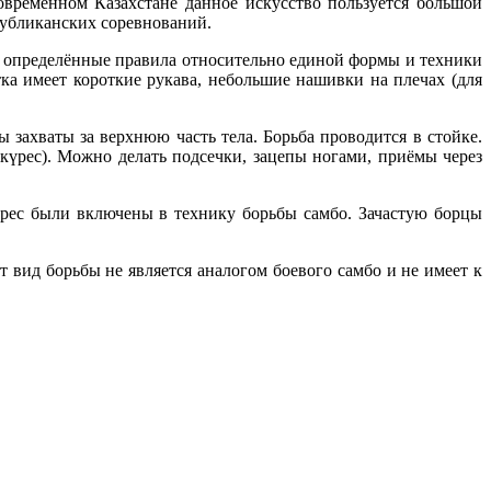
овременном Казахстане данное искусство пользуется большой
спубликанских соревнований.
ны определённые правила относительно единой формы и техники
тка имеет короткие рукава, небольшие нашивки на плечах (для
 захваты за верхнюю часть тела. Борьба проводится в стойке.
күрес). Можно делать подсечки, зацепы ногами, приёмы через
курес были включены в технику борьбы самбо. Зачастую борцы
 вид борьбы не является аналогом боевого самбо и не имеет к