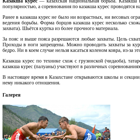
Казакша курес
— казахская национальная борьба. Казакша к
популярностью, а соревнования по казакша курес проводятся н
Ранее в казакша курес не было ни возрастных, ни весовых ог
ведения борьбы. Форма борцов казакша курес несколько схожа
захвата). Шьётся куртка из более прочного материала.
За пояс и выше пояса разрешаются любые захваты. Цель схват
Проходы в ноги запрещены. Можно проводить захваты за курт
бедро. Ни в коем случае нельзя касаться коленом ковра, из-за 
Казакша курес по технике схож с грузинской (чидаоба), тат
казакша курес (палуаны) участвуют в различных соревнованиях
В настоящее время в Казахстане открываются школы и секции,
нему никакого отношения.
Галерея