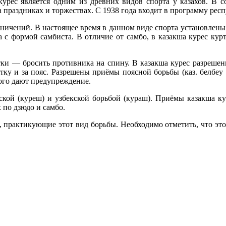
урес является одним из древних видов спорта у казахов. В с
а праздниках и торжествах. С 1938 года входит в программу ре
раничений. В настоящее время в данном виде спорта установле
 с формой самбиста. В отличие от самбо, в казакша курес кур
ки — бросить противника на спину. В казакша курес разрешены
ку и за пояс. Разрешены приёмы поясной борьбы (каз. белбеу 
этого дают предупреждение.
арской (куреш) и узбекской борьбой (кураш). Приёмы казакша 
 по дзюдо и самбо.
 практикующие этот вид борьбы. Необходимо отметить, что этот