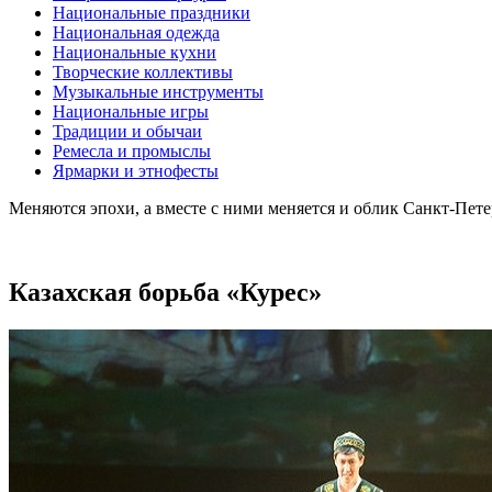
Национальные праздники
Национальная одежда
Национальные кухни
Творческие коллективы
Музыкальные инструменты
Национальные игры
Традиции и обычаи
Ремесла и промыслы
Ярмарки и этнофесты
Меняются эпохи, а вместе с ними меняется и облик Санкт-Пет
Казахская борьба «Курес»