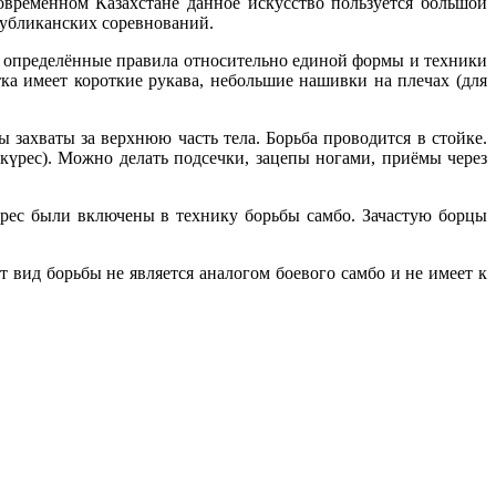
овременном Казахстане данное искусство пользуется большой
спубликанских соревнований.
ны определённые правила относительно единой формы и техники
тка имеет короткие рукава, небольшие нашивки на плечах (для
 захваты за верхнюю часть тела. Борьба проводится в стойке.
күрес). Можно делать подсечки, зацепы ногами, приёмы через
курес были включены в технику борьбы самбо. Зачастую борцы
 вид борьбы не является аналогом боевого самбо и не имеет к