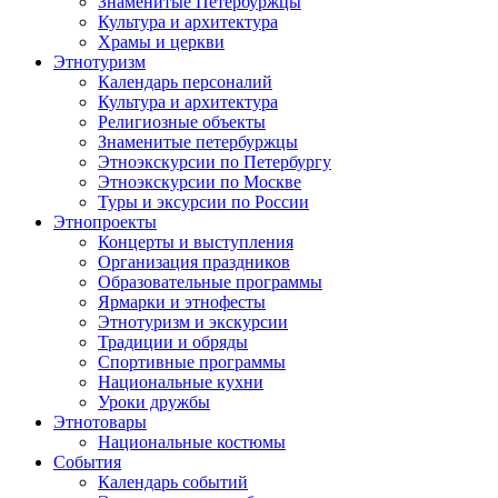
Знаменитые Петербуржцы
Культура и архитектура
Храмы и церкви
Этнотуризм
Календарь персоналий
Культура и архитектура
Религиозные объекты
Знаменитые петербуржцы
Этноэкскурсии по Петербургу
Этноэкскурсии по Москве
Туры и эксурсии по России
Этнопроекты
Концерты и выступления
Организация праздников
Образовательные программы
Ярмарки и этнофесты
Этнотуризм и экскурсии
Традиции и обряды
Спортивные программы
Национальные кухни
Уроки дружбы
Этнотовары
Национальные костюмы
События
Календарь событий