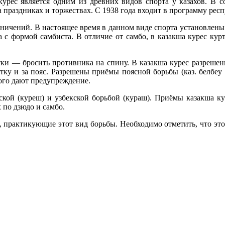
урес является одним из древних видов спорта у казахов. В с
а праздниках и торжествах. С 1938 года входит в программу ре
раничений. В настоящее время в данном виде спорта установле
 с формой самбиста. В отличие от самбо, в казакша курес кур
ки — бросить противника на спину. В казакша курес разрешены
ку и за пояс. Разрешены приёмы поясной борьбы (каз. белбеу 
этого дают предупреждение.
арской (куреш) и узбекской борьбой (кураш). Приёмы казакша 
 по дзюдо и самбо.
 практикующие этот вид борьбы. Необходимо отметить, что этот