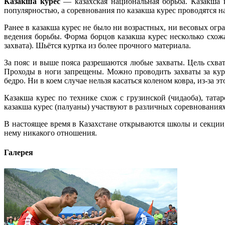
Казакша курес
— казахская национальная борьба. Казакша к
популярностью, а соревнования по казакша курес проводятся н
Ранее в казакша курес не было ни возрастных, ни весовых ог
ведения борьбы. Форма борцов казакша курес несколько схожа
захвата). Шьётся куртка из более прочного материала.
За пояс и выше пояса разрешаются любые захваты. Цель схват
Проходы в ноги запрещены. Можно проводить захваты за курт
бедро. Ни в коем случае нельзя касаться коленом ковра, из-за 
Казакша курес по технике схож с грузинской (чидаоба), тат
казакша курес (палуаны) участвуют в различных соревнованиях
В настоящее время в Казахстане открываются школы и секции,
нему никакого отношения.
Галерея