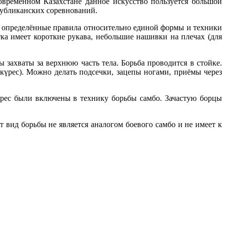
овременном Казахстане данное искусство пользуется большой
спубликанских соревнований.
ны определённые правила относительно единой формы и техники
тка имеет короткие рукава, небольшие нашивки на плечах (для
 захваты за верхнюю часть тела. Борьба проводится в стойке.
күрес). Можно делать подсечки, зацепы ногами, приёмы через
курес были включены в технику борьбы самбо. Зачастую борцы
 вид борьбы не является аналогом боевого самбо и не имеет к