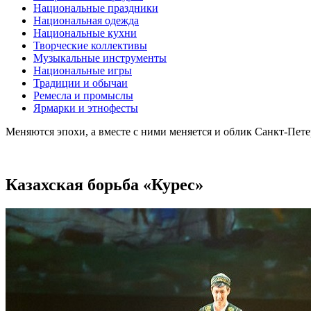
Национальные праздники
Национальная одежда
Национальные кухни
Творческие коллективы
Музыкальные инструменты
Национальные игры
Традиции и обычаи
Ремесла и промыслы
Ярмарки и этнофесты
Меняются эпохи, а вместе с ними меняется и облик Санкт-Пет
Казахская борьба «Курес»