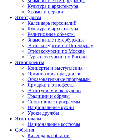
Знаменитые Петербуржцы
Культура и архитектура
Храмы и церкви
Этнотуризм
Календарь персоналий
Культура и архитектура
Религиозные объекты
Знаменитые петербуржцы
Этноэкскурсии по Петербургу
Этноэкскурсии по Москве
Туры и эксурсии по России
Этнопроекты
Концерты и выступления
Организация праздников
Образовательные программы
Ярмарки и этнофесты
Этнотуризм и экскурсии
Традиции и обряды
Спортивные программы
Национальные кухни
Уроки дружбы
Этнотовары
Национальные костюмы
События
Календарь событий