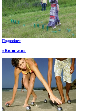
Подробнее
«Кююккя»