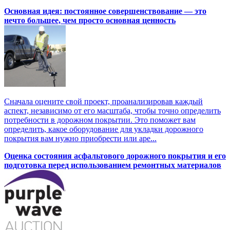
Основная идея: постоянное совершенствование — это
нечто большее, чем просто основная ценность
Сначала оцените свой проект, проанализировав каждый
аспект, независимо от его масштаба, чтобы точно определить
потребности в дорожном покрытии. Это поможет вам
определить, какое оборудование для укладки дорожного
покрытия вам нужно приобрести или аре...
Оценка состояния асфальтового дорожного покрытия и его
подготовка перед использованием ремонтных материалов