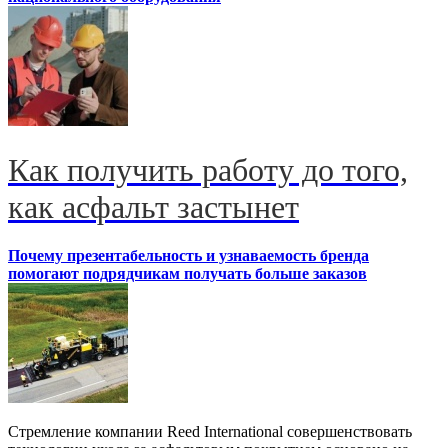
Как получить работу до того,
как асфальт застынет
Почему презентабельность и узнаваемость бренда
помогают подрядчикам получать больше заказов
Стремление компании Reed International совершенствовать