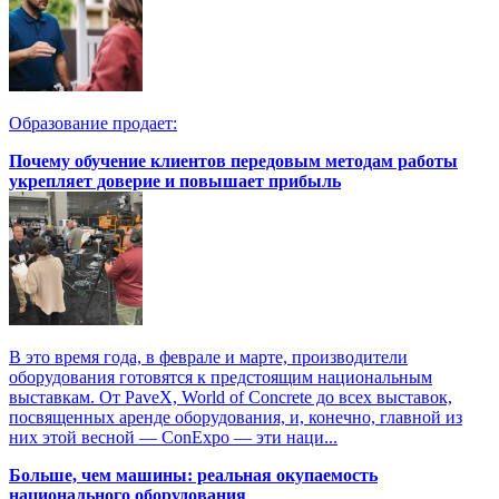
Образование продает:
Почему обучение клиентов передовым методам работы
укрепляет доверие и повышает прибыль
В это время года, в феврале и марте, производители
оборудования готовятся к предстоящим национальным
выставкам. От PaveX, World of Concrete до всех выставок,
посвященных аренде оборудования, и, конечно, главной из
них этой весной — ConExpo — эти наци...
Больше, чем машины: реальная окупаемость
национального оборудования