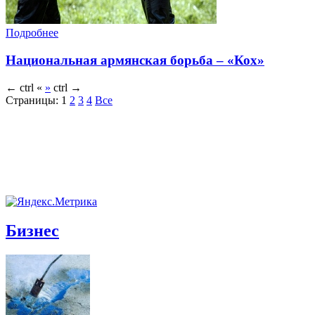
Подробнее
Национальная армянская борьба – «Кох»
←
ctrl
«
»
ctrl
→
Страницы:
1
2
3
4
Все
Бизнес