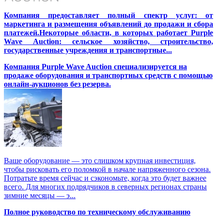
Компания предоставляет полный спектр услуг: от
маркетинга и размещения объявлений до продажи и сбора
платежей.Некоторые области, в которых работает Purple
Wave Auction: сельское хозяйство, строительство,
государственные учреждения и транспортные...
Компания Purple Wave Auction специализируется на
продаже оборудования и транспортных средств с помощью
онлайн-аукционов без резерва.
Ваше оборудование — это слишком крупная инвестиция,
чтобы рисковать его поломкой в начале напряженного сезона.
Потратьте время сейчас и сэкономьте, когда это будет важнее
всего. Для многих подрядчиков в северных регионах страны
зимние месяцы — э...
Полное руководство по техническому обслуживанию