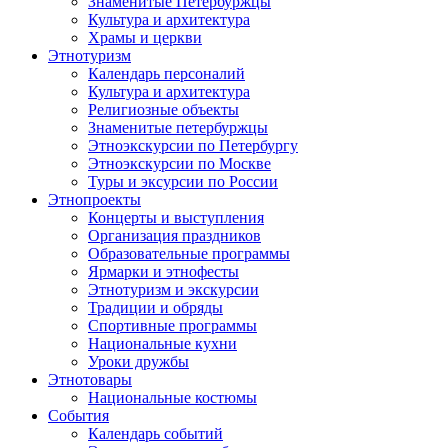
Знаменитые Петербуржцы
Культура и архитектура
Храмы и церкви
Этнотуризм
Календарь персоналий
Культура и архитектура
Религиозные объекты
Знаменитые петербуржцы
Этноэкскурсии по Петербургу
Этноэкскурсии по Москве
Туры и эксурсии по России
Этнопроекты
Концерты и выступления
Организация праздников
Образовательные программы
Ярмарки и этнофесты
Этнотуризм и экскурсии
Традиции и обряды
Спортивные программы
Национальные кухни
Уроки дружбы
Этнотовары
Национальные костюмы
События
Календарь событий