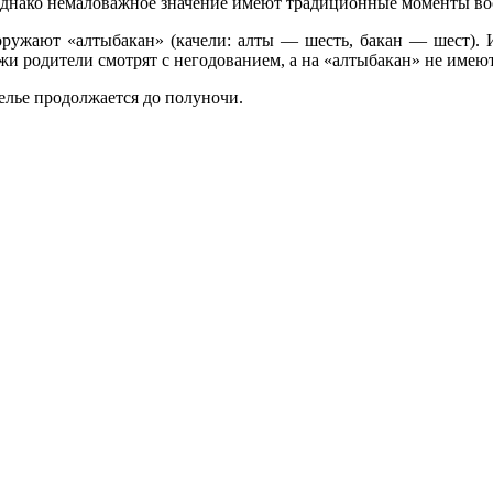
днако немаловажное значение имеют традиционные моменты вос
оружают «алтыбакан» (качели: алты — шесть, бакан — шест). И
 родители смотрят с негодованием, а на «алтыбакан» не имеют 
селье продолжается до полуночи.