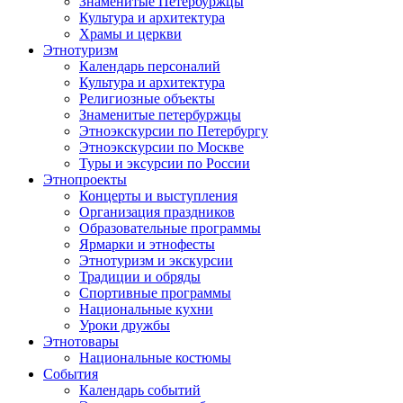
Знаменитые Петербуржцы
Культура и архитектура
Храмы и церкви
Этнотуризм
Календарь персоналий
Культура и архитектура
Религиозные объекты
Знаменитые петербуржцы
Этноэкскурсии по Петербургу
Этноэкскурсии по Москве
Туры и эксурсии по России
Этнопроекты
Концерты и выступления
Организация праздников
Образовательные программы
Ярмарки и этнофесты
Этнотуризм и экскурсии
Традиции и обряды
Спортивные программы
Национальные кухни
Уроки дружбы
Этнотовары
Национальные костюмы
События
Календарь событий