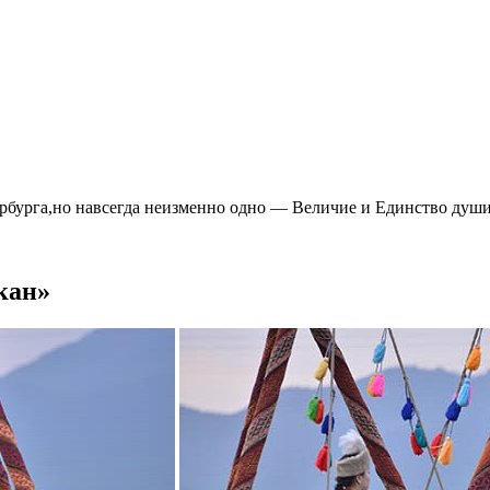
ербурга,но навсегда неизменно одно — Величие и Единство душ
кан»