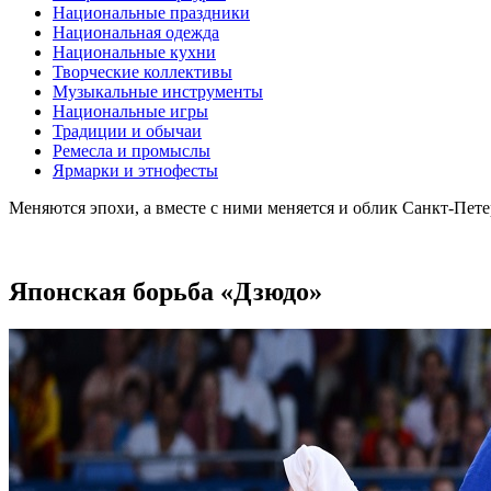
Национальные праздники
Национальная одежда
Национальные кухни
Творческие коллективы
Музыкальные инструменты
Национальные игры
Традиции и обычаи
Ремесла и промыслы
Ярмарки и этнофесты
Меняются эпохи, а вместе с ними меняется и облик Санкт-Пет
Японская борьба «Дзюдо»