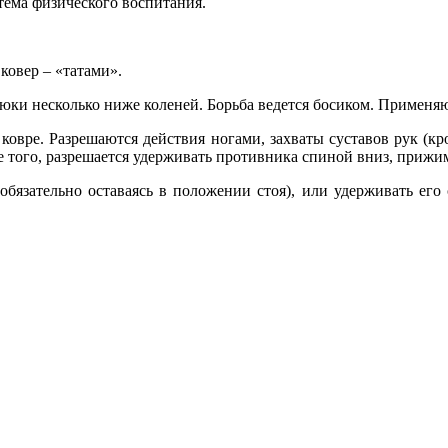
тема физического воспитания.
ковер – «татами».
ки несколько ниже коленей. Борьба ведется босиком. Применяют
на ковре. Разрешаются действия ногами, захваты суставов рук 
е того, разрешается удерживать противника спиной вниз, прижи
бязательно оставаясь в положении стоя), или удерживать его 