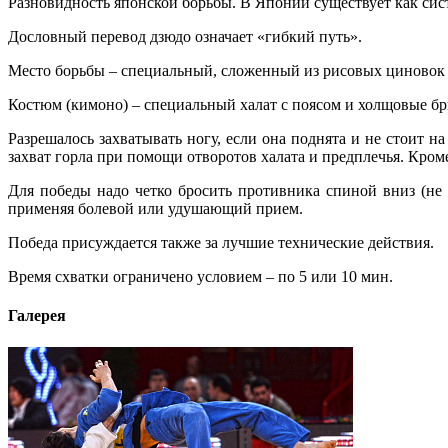
Разновидность японской борьбы. В Японии существует как сис
Дословный перевод дзюдо означает «гибкий путь».
Место борьбы – специальный, сложенный из рисовых циновок 
Костюм (кимоно) – специальный халат с поясом и холщовые брю
Разрешалось захватывать ногу, если она поднята и не стоит 
захват горла при помощи отворотов халата и предплечья. Кром
Для победы надо четко бросить противника спиной вниз (не о
применяя болевой или удушающий прием.
Победа присуждается также за лучшие технические действия.
Время схватки ограничено условием – по 5 или 10 мин.
Галерея