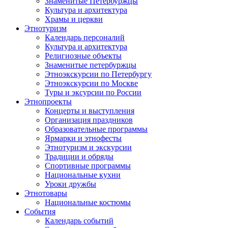
Знаменитые Петербуржцы
Культура и архитектура
Храмы и церкви
Этнотуризм
Календарь персоналий
Культура и архитектура
Религиозные объекты
Знаменитые петербуржцы
Этноэкскурсии по Петербургу
Этноэкскурсии по Москве
Туры и эксурсии по России
Этнопроекты
Концерты и выступления
Организация праздников
Образовательные программы
Ярмарки и этнофесты
Этнотуризм и экскурсии
Традиции и обряды
Спортивные программы
Национальные кухни
Уроки дружбы
Этнотовары
Национальные костюмы
События
Календарь событий