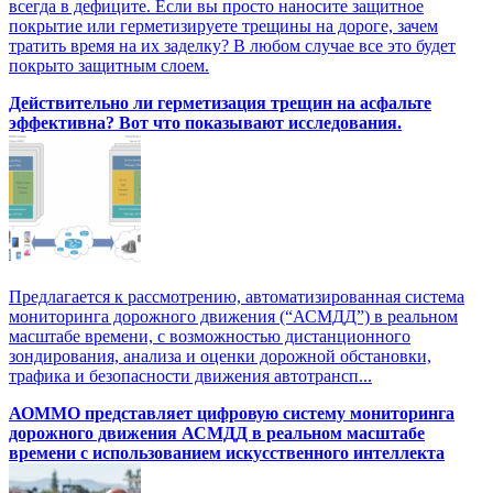
всегда в дефиците. Если вы просто наносите защитное
покрытие или герметизируете трещины на дороге, зачем
тратить время на их заделку? В любом случае все это будет
покрыто защитным слоем.
Действительно ли герметизация трещин на асфальте
эффективна? Вот что показывают исследования.
Предлагается к рассмотрению, автоматизированная система
мониторинга дорожного движения (“АСМДД”) в реальном
масштабе времени, с возможностью дистанционного
зондирования, анализа и оценки дорожной обстановки,
трафика и безопасности движения автотрансп...
АОММО представляет цифровую cистему мониторинга
дорожного движения АСМДД в реальном масштабе
времени с использованием искусственного интеллекта