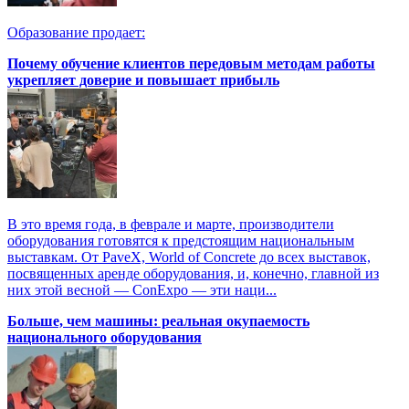
Образование продает:
Почему обучение клиентов передовым методам работы
укрепляет доверие и повышает прибыль
В это время года, в феврале и марте, производители
оборудования готовятся к предстоящим национальным
выставкам. От PaveX, World of Concrete до всех выставок,
посвященных аренде оборудования, и, конечно, главной из
них этой весной — ConExpo — эти наци...
Больше, чем машины: реальная окупаемость
национального оборудования