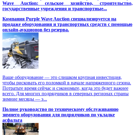
Wave Auction: сельское хозяйство, строительство,
государственные учреждения и транспортные...
Компания Purple Wave Auction специализируется на
продаже оборудования и транспортных средств с помощью
онлайн-аукционов без резерва.
Ваше оборудование — это слишком крупная инвестиция,
чтобы рисковать его поломкой в начале напряженного сезона.
Потратьте время сейчас и сэкономьте, когда это будет важнее
всего. Для многих подрядчиков в северных регионах страны
зимние месяцы — э...
Полное руководство по техническому обслуживанию
зимнего оборудования для подрядчиков по укладке
асфальта