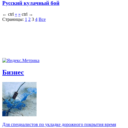
Русский кулачный бой
←
ctrl
«
»
ctrl
→
Страницы:
1
2
3
4
Все
Бизнес
Для специалистов по укладке дорожного покрытия время