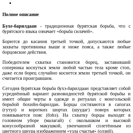
Полное описание
Бухе-барилдаан
- традиционная бурятская борьба, что с
бурятского языка означает «борьба силачей».
Борются до касания третьей точкой, допускаются любые
захваты противника выше и ниже пояса, а также любые
борцовские действия.
Победителем схватки становится борец, заставивший
соперника коснуться земли любой частью тела кроме стоп,
даже если борец случайно коснется земли третьей точкой, он
считается проигравшим.
Сегодня бурятская борьба бухэ-барилдаан представляет собой
усреднённый вариант разновидностей бурятской борьбы и
имеет общие черты в одежде и ритуалах с монгольской
борьбой бохийн-барилдан. Борцы состязаются в сапогах
(гутул) и коротких шортах (шуудаг) поверх которых
повязывается пояс (бэhэ). На схватку борцы выходят в
головном уборе (малагай) с околышком и высокой
конусообразной макушкой, увенчанной сплетённым из
цветного шнура изображением «узла счастья» (олзий).