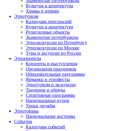
Знаменитые Петербуржцы
Культура и архитектура
Храмы и церкви
Этнотуризм
Календарь персоналий
Культура и архитектура
Религиозные объекты
Знаменитые петербуржцы
Этноэкскурсии по Петербургу
Этноэкскурсии по Москве
Туры и эксурсии по России
Этнопроекты
Концерты и выступления
Организация праздников
Образовательные программы
Ярмарки и этнофесты
Этнотуризм и экскурсии
Традиции и обряды
Спортивные программы
Национальные кухни
Уроки дружбы
Этнотовары
Национальные костюмы
События
Календарь событий