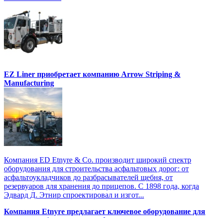
EZ Liner приобретает компанию Arrow Striping &
Manufacturing
Компания ED Etnyre & Co. производит широкий спектр
оборудования для строительства асфальтовых дорог: от
асфальтоукладчиков до разбрасывателей щебня, от
резервуаров для хранения до прицепов. С 1898 года, когда
Эдвард Д. Этнир спроектировал и изгот...
Компания Etnyre предлагает ключевое оборудование для