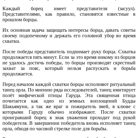
Каждый борец имеет представителя (засуул).
Представителями, как правило, становятся известные в
прошлом борцы.
Их основная задача защищать интересы борца, давать советы
своему подопечному и держать его головной убор во время
схватки.
После победы представитель поднимает руку борца. Схватка
продолжается пять минут. Если за это время никому из борцов
не удалось достичь победы, то борцы производят скрестный
захват за пояс, который нельзя распускать и борьба
продолжается.
Перед началом каждой схватки борцы исполняют ритуальный
танец орла. По мнению ряда исследователей, танец имитирует
полёт мифической птицы Гаруда. Эта священная птица
почитается как одно из земных воплощений Будды
Шакьямуни, а так же враг и пожиратель змей, в клюве с
которыми Гаруду обычно изображают. После схватки
проигравший борец в знак уважения проходит под рукой
победителя. В завершении победитель вновь исполняет танец
орла, обходя по часовой стрелке поле для борьбы.