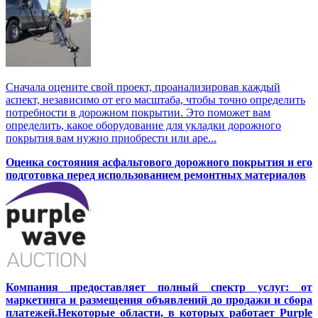
Сначала оцените свой проект, проанализировав каждый
аспект, независимо от его масштаба, чтобы точно определить
потребности в дорожном покрытии. Это поможет вам
определить, какое оборудование для укладки дорожного
покрытия вам нужно приобрести или аре...
Оценка состояния асфальтового дорожного покрытия и его
подготовка перед использованием ремонтных материалов
Компания предоставляет полный спектр услуг: от
маркетинга и размещения объявлений до продажи и сбора
платежей.Некоторые области, в которых работает Purple