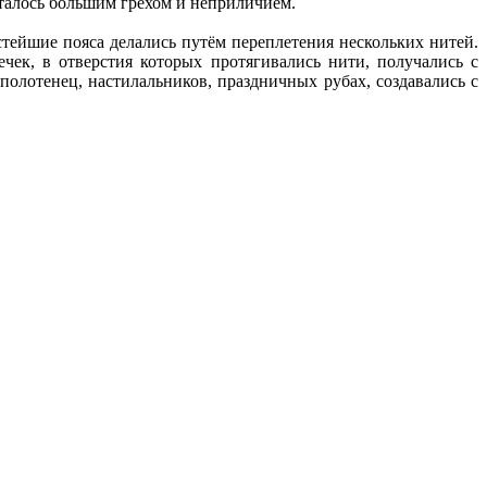
италось большим грехом и неприличием.
тейшие пояса делались путём переплетения нескольких нитей.
ек, в отверстия которых протягивались нити, получались с
лотенец, настилальников, праздничных рубах, создавались с