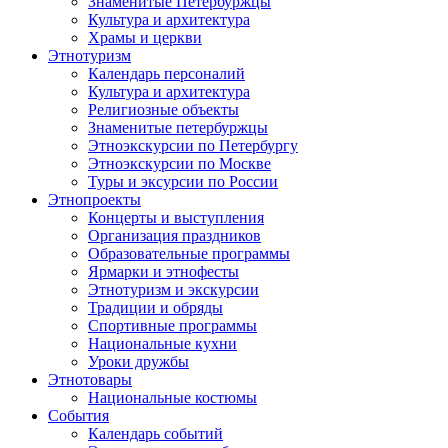
Знаменитые Петербуржцы
Культура и архитектура
Храмы и церкви
Этнотуризм
Календарь персоналий
Культура и архитектура
Религиозные объекты
Знаменитые петербуржцы
Этноэкскурсии по Петербургу
Этноэкскурсии по Москве
Туры и эксурсии по России
Этнопроекты
Концерты и выступления
Организация праздников
Образовательные программы
Ярмарки и этнофесты
Этнотуризм и экскурсии
Традиции и обряды
Спортивные программы
Национальные кухни
Уроки дружбы
Этнотовары
Национальные костюмы
События
Календарь событий