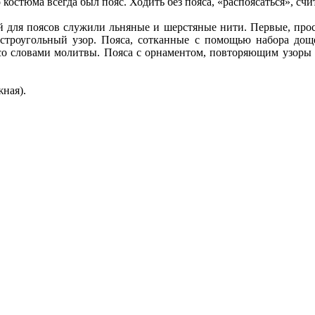
костюма всегда был пояс. Ходить без пояса, «распоясаться», сч
й для поясов служили льняные и шерстяные нити. Первые, прос
троугольный узор. Пояса, сотканные с помощью набора дощеч
о словами молитвы. Пояса с орнаментом, повторяющим узоры по
ная).