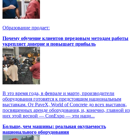
Образование продает:
Почему обучение клиентов передовым методам работы
укрепляет доверие и повышает прибыль
В это время года, в феврале и марте, производители
оборудования готовятся к предстоящим национальным
выставкам. От PaveX, World of Concrete до всех выставок,
посвященных аренде оборудования, и, конечно, главной из
них этой весной — ConExpo — эти наци...
Больше, чем машины: реальная окупаемость
национального оборудования