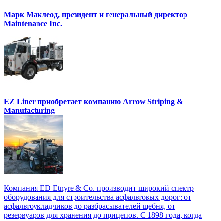
Марк Маклеод, президент и генеральный директор
Maintenance Inc.
EZ Liner приобретает компанию Arrow Striping &
Manufacturing
Компания ED Etnyre & Co. производит широкий спектр
оборудования для строительства асфальтовых дорог: от
асфальтоукладчиков до разбрасывателей щебня, от
резервуаров для хранения до прицепов. С 1898 года, когда