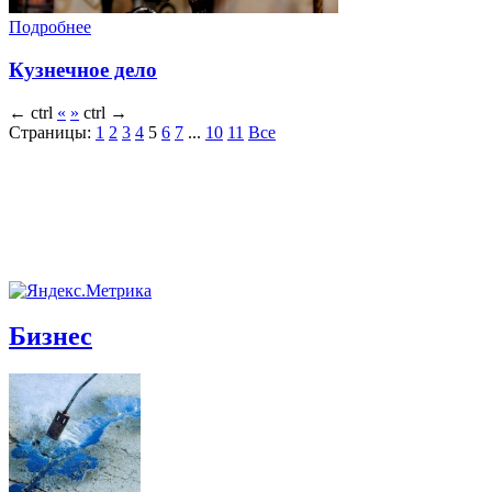
Подробнее
Кузнечное дело
←
ctrl
«
»
ctrl
→
Страницы:
1
2
3
4
5
6
7
...
10
11
Все
Бизнес