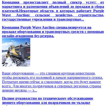
Компания предоставляет полный спектр услуг: от
маркетинга и размещения объявлений до продажи и сбора
платежей.Некоторые области, в которых работает Purple
Wave Auction: сельское хозяйство, строительство,
государственные учреждения и транспортные...
Компания Purple Wave Auction специализируется на
продаже оборудования и транспортных средств с помощью
онлайн-аукционов без резерва.
Ваше оборудование — это слишком крупная инвестиция,
чтобы рисковать его поломкой в начале напряженного сезона.
Потратьте время сейчас и сэкономьте, когда это будет важнее
всего. Для многих подрядчиков в северных регионах страны
зимние месяцы — э...
Полное руководство по техническому обслуживанию
зимнего оборудования для подрядчиков по укладке