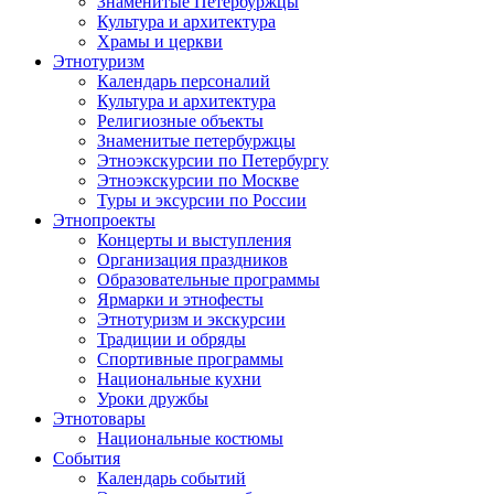
Знаменитые Петербуржцы
Культура и архитектура
Храмы и церкви
Этнотуризм
Календарь персоналий
Культура и архитектура
Религиозные объекты
Знаменитые петербуржцы
Этноэкскурсии по Петербургу
Этноэкскурсии по Москве
Туры и эксурсии по России
Этнопроекты
Концерты и выступления
Организация праздников
Образовательные программы
Ярмарки и этнофесты
Этнотуризм и экскурсии
Традиции и обряды
Спортивные программы
Национальные кухни
Уроки дружбы
Этнотовары
Национальные костюмы
События
Календарь событий