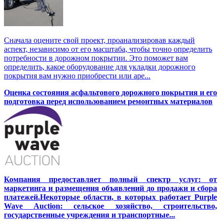
Сначала оцените свой проект, проанализировав каждый
аспект, независимо от его масштаба, чтобы точно определить
потребности в дорожном покрытии. Это поможет вам
определить, какое оборудование для укладки дорожного
покрытия вам нужно приобрести или аре...
Оценка состояния асфальтового дорожного покрытия и его
подготовка перед использованием ремонтных материалов
Компания предоставляет полный спектр услуг: от
маркетинга и размещения объявлений до продажи и сбора
платежей.Некоторые области, в которых работает Purple
Wave Auction: сельское хозяйство, строительство,
государственные учреждения и транспортные...