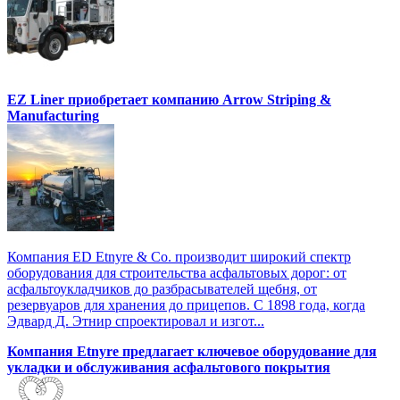
EZ Liner приобретает компанию Arrow Striping &
Manufacturing
Компания ED Etnyre & Co. производит широкий спектр
оборудования для строительства асфальтовых дорог: от
асфальтоукладчиков до разбрасывателей щебня, от
резервуаров для хранения до прицепов. С 1898 года, когда
Эдвард Д. Этнир спроектировал и изгот...
Компания Etnyre предлагает ключевое оборудование для
укладки и обслуживания асфальтового покрытия