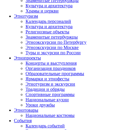
Знаменитые Петербуржцы
Культура и архитектура
Храмы и церкви
Этнотуризм
Календарь персоналий
Культура и архитектура
Религиозные объекты
Знаменитые петербуржцы
Этноэкскурсии по Петербургу
Этноэкскурсии по Москве
Туры и эксурсии по России
Этнопроекты
Концерты и выступления
Организация праздников
Образовательные программы
Ярмарки и этнофесты
Этнотуризм и экскурсии
Традиции и обряды
Спортивные программы
Национальные кухни
Уроки дружбы
Этнотовары
Национальные костюмы
События
Календарь событий