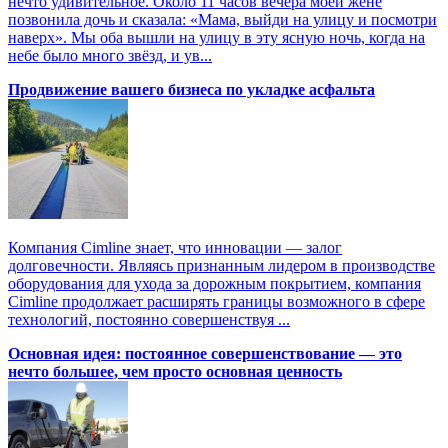
нечто удивительное. Около 11 часов вечера моей жене
позвонила дочь и сказала: «Мама, выйди на улицу и посмотри
наверх». Мы оба вышли на улицу в эту ясную ночь, когда на
небе было много звёзд, и ув...
Продвижение вашего бизнеса по укладке асфальта
Компания Cimline знает, что инновации — залог
долговечности. Являясь признанным лидером в производстве
оборудования для ухода за дорожным покрытием, компания
Cimline продолжает расширять границы возможного в сфере
технологий, постоянно совершенствуя ...
Основная идея: постоянное совершенствование — это
нечто большее, чем просто основная ценность