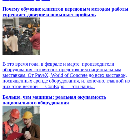
Почему обучение клиентов передовым методам работы
укрепляет доверие и повышает прибыль
В это время года, в феврале и марте, производители
оборудования готовятся к предстоящим национальным
выставкам. От PaveX, World of Concrete до всех выставок,
посвященных аренде оборудования, и, конечно, главной из
них этой весной — ConExpo — эти наци...
Больше, чем машины: реальная окупаемость
национального оборудования