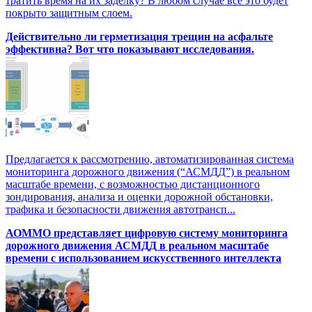
тратить время на их заделку? В любом случае все это будет
покрыто защитным слоем.
Действительно ли герметизация трещин на асфальте
эффективна? Вот что показывают исследования.
Предлагается к рассмотрению, автоматизированная система
мониторинга дорожного движения (“АСМДД”) в реальном
масштабе времени, с возможностью дистанционного
зондирования, анализа и оценки дорожной обстановки,
трафика и безопасности движения автотрансп...
АОММО представляет цифровую cистему мониторинга
дорожного движения АСМДД в реальном масштабе
времени с использованием искусственного интеллекта