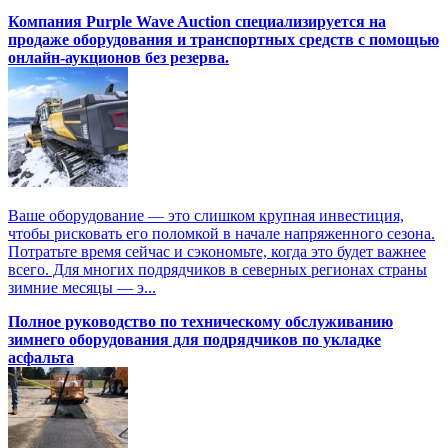
Компания Purple Wave Auction специализируется на
продаже оборудования и транспортных средств с помощью
онлайн-аукционов без резерва.
Ваше оборудование — это слишком крупная инвестиция,
чтобы рисковать его поломкой в начале напряженного сезона.
Потратьте время сейчас и сэкономьте, когда это будет важнее
всего. Для многих подрядчиков в северных регионах страны
зимние месяцы — э...
Полное руководство по техническому обслуживанию
зимнего оборудования для подрядчиков по укладке
асфальта