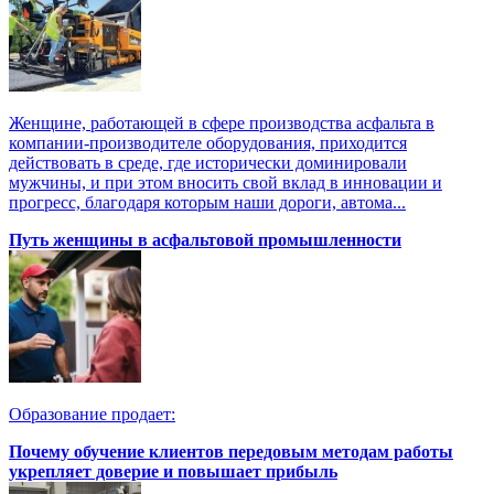
Женщине, работающей в сфере производства асфальта в
компании-производителе оборудования, приходится
действовать в среде, где исторически доминировали
мужчины, и при этом вносить свой вклад в инновации и
прогресс, благодаря которым наши дороги, автома...
Путь женщины в асфальтовой промышленности
Образование продает:
Почему обучение клиентов передовым методам работы
укрепляет доверие и повышает прибыль