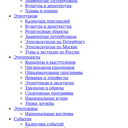
Знаменитые Петербуржцы
Культура и архитектура
Храмы и церкви
Этнотуризм
Календарь персоналий
Культура и архитектура
Религиозные объекты
Знаменитые петербуржцы
Этноэкскурсии по Петербургу
Этноэкскурсии по Москве
Туры и эксурсии по России
Этнопроекты
Концерты и выступления
Организация праздников
Образовательные программы
Ярмарки и этнофесты
Этнотуризм и экскурсии
Традиции и обряды
Спортивные программы
Национальные кухни
Уроки дружбы
Этнотовары
Национальные костюмы
События
Календарь событий