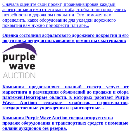
Сначала оцените свой проект, проанализировав каждый
аспект, независимо от его масштаба, чтобы точно определить
потребности в дорожном покрытии. Это поможет вам
определить, какое оборудование для укладки дорожного
покрытия вам нужно приобрести или аре...
Оценка состояния асфальтового дорожного покрытия и его
подготовка перед использованием ремонтных материалов
Компания предоставляет полный спектр услуг: от
маркетинга и размещения объявлений до продажи и сбора
платежей.Некоторые области, в которых работает Purple
Wave Auction: сельское хозяйство, строительство,
государственные учреждения и транспортные...
Компания Purple Wave Auction специализируется на
продаже оборудования и транспортных средств с помощью
онлайн-аукционов без резерва.