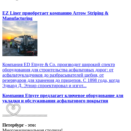
EZ Liner приобретает компанию Arrow Striping &
Manufacturing
Компания ED Etnyre & Co. производит широкий спектр
оборудования для строительства асфальтовых дорог: от
асфальтоукладчиков до разбрасывателей щебня, от
резервуаров для хранения до прицепов. С 1898 года, когда
Эдвард Д. Этнир спроектировал и изгот...
Компания Etnyre предлагает ключевое оборудование для
укладки и обслуживания асфальтового покрытия
Петербург - это:
Многонациональная столица!