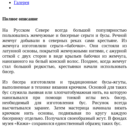
Галерея
Полное описание
На Русском Севере всегда большой популярностью
пользовались жемчужные и бисерные серьги и бусы. Речной
жемчуг добывали в северных реках сами крестьяне. Из
жемчуга изготовляли серьги-«бабочки». Они состояли из
латунной основы, покрытой жемчужными нитями, с ажурной
сеткой с двух сторон в виде крыльев бабочки из жемчуга,
нанизанного на белый конский волос. Позднее, когда жемчуг
стал большой редкостью, крестьянки начали использовать
бисер.
Из бисера изготовляли и традиционные бусы-жгуты,
выполненные в технике вязания крючком. Основой для таких
бус служила льняная или хлопчатобумажная нить, на которую
нанизывался при помощи тонкой иглы весь бисер,
необходимый для изготовления бус. Рисунок всегда
высчитывался заранее. Затем мастерица начинала вязать
крючком нить основы, подвязывая по кругу каждую
бисеринку отдельно. Получался своеобразный жгут. В фондах
музея «Кижи» сохранился единственный образец таких бус.