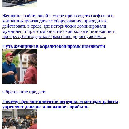
Женщине, работающей в сфере производства асфальта в
компании-производителе оборудования, приходится
действовать в среде, где исторически доминировали
мужчины, и при этом вносить свой вклад в инновации и
прогресс, благодаря которым наши дороги, автома...
Путь женщины в асфальтовой промышленности
Образование продает:
Почему обучение клиентов передовым методам работы
укрепляет доверие и повышает прибыль