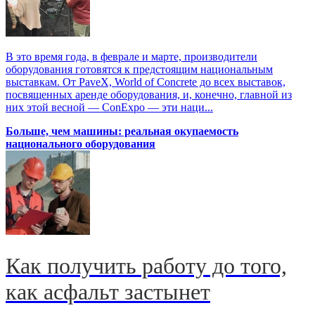
В это время года, в феврале и марте, производители
оборудования готовятся к предстоящим национальным
выставкам. От PaveX, World of Concrete до всех выставок,
посвященных аренде оборудования, и, конечно, главной из
них этой весной — ConExpo — эти наци...
Больше, чем машины: реальная окупаемость
национального оборудования
Как получить работу до того,
как асфальт застынет