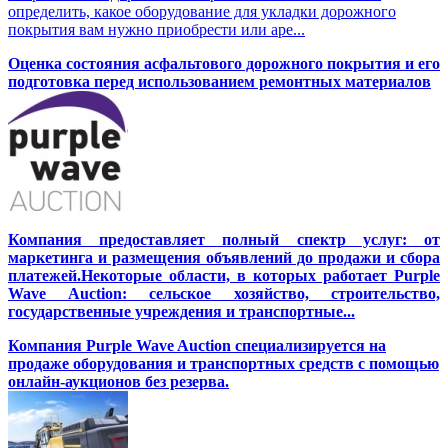
определить, какое оборудование для укладки дорожного
покрытия вам нужно приобрести или аре...
Оценка состояния асфальтового дорожного покрытия и его
подготовка перед использованием ремонтных материалов
Компания предоставляет полный спектр услуг: от
маркетинга и размещения объявлений до продажи и сбора
платежей.Некоторые области, в которых работает Purple
Wave Auction: сельское хозяйство, строительство,
государственные учреждения и транспортные...
Компания Purple Wave Auction специализируется на
продаже оборудования и транспортных средств с помощью
онлайн-аукционов без резерва.