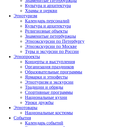
Знаменитые Петербуржцы
Культура и архитектура
Храмы и церкви
Этнотуризм
Календарь персоналий
Культура и архитектура
Религиозные объекты
Знаменитые петербуржцы
Этноэкскурсии по Петербургу
Этноэкскурсии по Москве
Туры и эксурсии по России
Этнопроекты
Концерты и выступления
Организация праздников
Образовательные программы
Ярмарки и этнофесты
Этнотуризм и экскурсии
Традиции и обряды
Спортивные программы
Национальные кухни
Уроки дружбы
Этнотовары
Национальные костюмы
События
Календарь событий