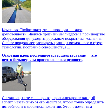
Компания Cimline знает, что инновации — залог
долговечности. Являясь признанным лидером в производстве
оборудования для ухода за дорожным покрытием, компания
Cimline продолжает расширять границы возможного в сфере
технологий, постоянно совершенствуя ...
Основная идея: постоянное совершенствование — это
нечто большее, чем просто основная ценность
Сначала оцените свой проект, проанализировав каждый
аспект, независимо от его масштаба, чтобы точно определить
потребности в дорожном покрытии. Это поможет вам