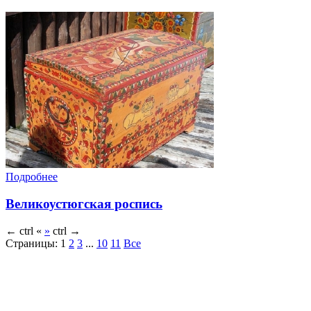
Подробнее
Великоустюгская роспись
←
ctrl
«
»
ctrl
→
Страницы:
1
2
3
...
10
11
Все